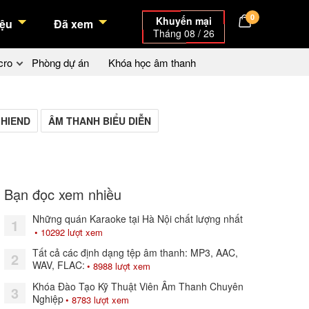
0
Khuyến mại
ệu
Đã xem
Tháng 08 / 26
cro
Phòng dự án
Khóa học âm thanh
 HIEND
ÂM THANH BIỂU DIỄN
Bạn đọc xem nhiều
Những quán Karaoke tại Hà Nội chất lượng nhất
1
• 10292 lượt xem
Tất cả các định dạng tệp âm thanh: MP3, AAC,
2
WAV, FLAC:
• 8988 lượt xem
Khóa Đào Tạo Kỹ Thuật Viên Âm Thanh Chuyên
3
Nghiệp
• 8783 lượt xem