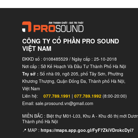
CÔNG TY CỔ PHẦN PRO SOUND
VIỆT NAM
ĐKKD số : 0108485529 / Ngày cấp : 25-10-2018
Nơi cấp : Sở Kế Hoạch Và Đầu Tư Thành Phố Hà Nội
Trụ sở :
Số nhà 09, ngõ 205, phố Tây Sơn, Phường
Khương Thượng, Quận Đống Đa, Thành phố Hà Nội,
Việt Nam
Liên hệ:
077.789.1991
|
077.789.1992
(8:00-20:00)
Email: sale.prosound.vn@gmail.com
MIỀN BẮC : Biệt thự M01-L03, Khu A - Khu đô thị mới Dươ
Thành phố Hà Nội
📍 MAP :
https://maps.app.goo.gl/FyF7ZkiVDrokcDyi7