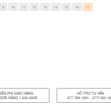
9
10
11
12
13
14
15
16
17
IỄN PHÍ GIAO HÀNG
HỖ TRỢ TƯ VẤN
ĐƠN HÀNG 1.000.000Đ
077.789.1991 - 0777.891.9