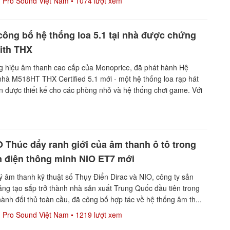
Pro Sound Việt Nam
• 1074 lượt xem
ông bố hệ thống loa 5.1 tại nhà được chứng
ith THX
ng hiệu âm thanh cao cấp của Monoprice, đã phát hành Hệ
hà M518HT THX Certified 5.1 mới - một hệ thống loa rạp hát
n được thiết kế cho các phòng nhỏ và hệ thống chơi game. Với
O Thúc đẩy ranh giới của âm thanh ô tô trong
n điện thông minh NIO ET7 mới
ý âm thanh kỹ thuật số Thụy Điển Dirac và NIO, công ty sản
sáng tạo sắp trở thành nhà sản xuất Trung Quốc đầu tiên trong
hành đối thủ toàn cầu, đã công bố hợp tác về hệ thống âm th...
Pro Sound Việt Nam
• 1219 lượt xem