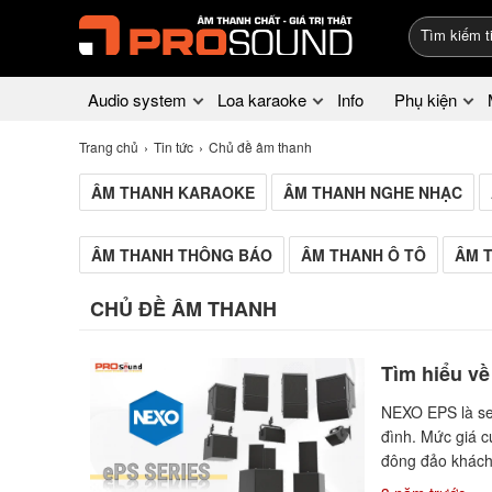
Audio system
Loa karaoke
Info
Phụ kiện
Trang chủ
Tin tức
Chủ đề âm thanh
ÂM THANH KARAOKE
ÂM THANH NGHE NHẠC
ÂM THANH THÔNG BÁO
ÂM THANH Ô TÔ
ÂM 
CHỦ ĐỀ ÂM THANH
Tìm hiểu về
NEXO EPS là ser
đình. Mức giá c
đông đảo khác