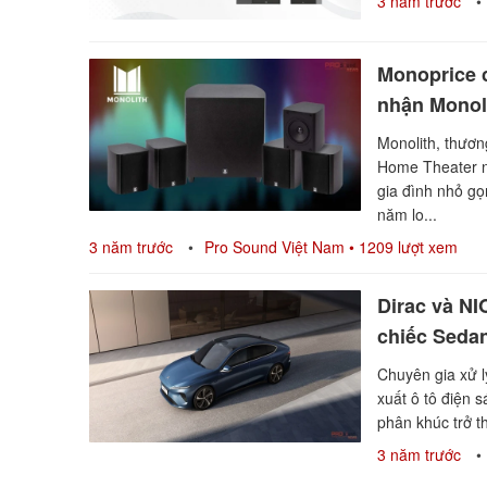
3 năm trước
Monoprice c
nhận Monol
Monolith, thươ
Home Theater n
gia đình nhỏ gọ
năm lo...
3 năm trước
Pro Sound Việt Nam
• 1209 lượt xem
Dirac và NI
chiếc Seda
Chuyên gia xử l
xuất ô tô điện 
phân khúc trở t
3 năm trước