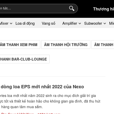
Thương hi
Mixer
Loa di động
Vang số
Amplifier
Subwoofer
Mi
ÂM THANH XEM PHIM
ÂM THANH HỘI TRƯỜNG
ÂM THANH
THANH BAR-CLUB-LOUNGE
 dòng loa EPS mới nhất 2022 của Nexo
ies loa mới nhất năm 2022 sinh ra cho mục đích giải trí gia
ực tốt và thiết kế hoàn hảo cho không gian gia đình, đã thu hút
h hàng quan tâm mua sắm.