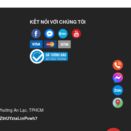
KẾT NỐI VỚI CHÚNG TÔI
 Phường An Lạc, TPHCM
/YZ9tUYztaLtnPvwh7