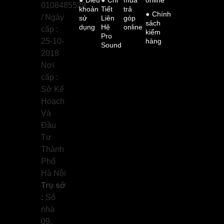
Điều
Chi
mua
online
0108485529
khoản
Tiết
trả
Chính
/ Ngày
sử
Liên
góp
sách
dụng
Hệ
online
cấp :
kiểm
Pro
25-10-
hàng
Sound
2018
Nơi
cấp :
Sở Kế
Hoạch
Và
Đầu
Tư
Thành
Phố
Hà Nội
Trụ sở
:
Số
nhà
09,