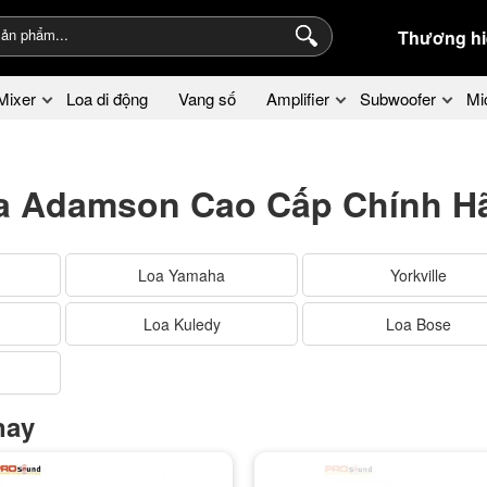
Thương hi
Mixer
Loa di động
Vang số
Amplifier
Subwoofer
Mi
a Adamson Cao Cấp Chính H
Loa Yamaha
Yorkville
Loa Kuledy
Loa Bose
nay