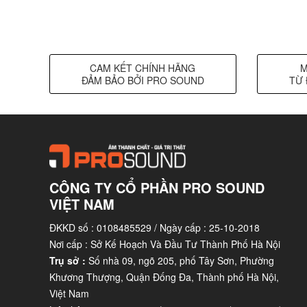
CAM KẾT CHÍNH HÃNG
M
ĐẢM BẢO BỞI PRO SOUND
TỪ 
Công nghệ thiết kế cao cấp có kiểm soát
CÔNG TY CỔ PHẦN PRO SOUND
Công nghệ thiết kế cao cấp có kiểm soát: Bên ngoài
VIỆT NAM
thiết bị định hình sóng tần số cao. Một chồng chéo 
chiều.
ĐKKD số : 0108485529 / Ngày cấp : 25-10-2018
Nơi cấp : Sở Kế Hoạch Và Đầu Tư Thành Phố Hà Nội
Kiến trúc hình nón nâng cao
Trụ sở :
Số nhà 09, ngõ 205, phố Tây Sơn, Phường
Thiết kế hình nón Kevlar® (vật liệu chống đạn) thiế
Khương Thượng, Quận Đống Đa, Thành phố Hà Nội,
trung thấp của ADAMSON.
Việt Nam