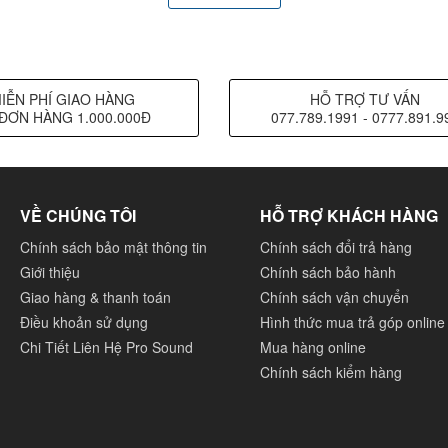
IỄN PHÍ GIAO HÀNG
HỖ TRỢ TƯ VẤN
ĐƠN HÀNG 1.000.000Đ
077.789.1991 - 0777.891.9
VỀ CHÚNG TÔI
HỖ TRỢ KHÁCH HÀNG
Chính sách bảo mật thông tin
Chính sách đổi trả hàng
Giới thiệu
Chính sách bảo hành
 splayed đầu dò giữa thấp cho phép các trung tâm âm thanh đ
Giao hàng & thanh toán
Chính sách vận chuyển
kiểm soát DSP sau đó được thực hiện mà hầu như loại bỏ giữa 
Điều khoản sử dụng
Hình thức mua trả góp online
Chi Tiết Liên Hệ Pro Sound
Mua hàng online
Chính sách kiểm hàng
t kế cao nâng cao tần số của các chế độ hình nón xuyên tâm và 