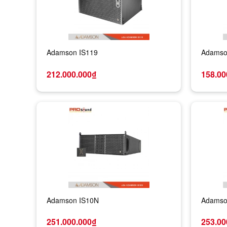
Adamson IS119
Adamso
212.000.000₫
158.00
Adamson IS10N
Adamso
251.000.000₫
253.00