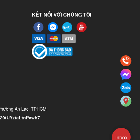
KẾT NỐI VỚI CHÚNG TÔI
 Phường An Lạc, TPHCM
/YZ9tUYztaLtnPvwh7
Inbox