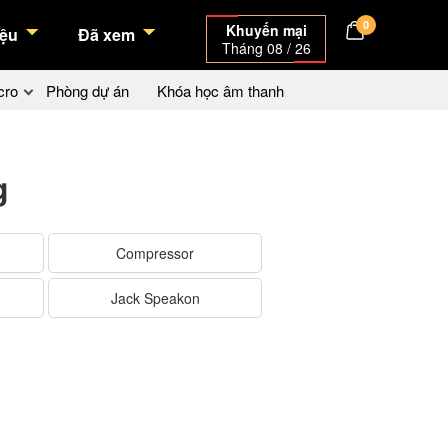
0
Khuyến mại
ệu
Đã xem
Tháng 08 / 26
cro
Phòng dự án
Khóa học âm thanh
g
Compressor
Jack Speakon