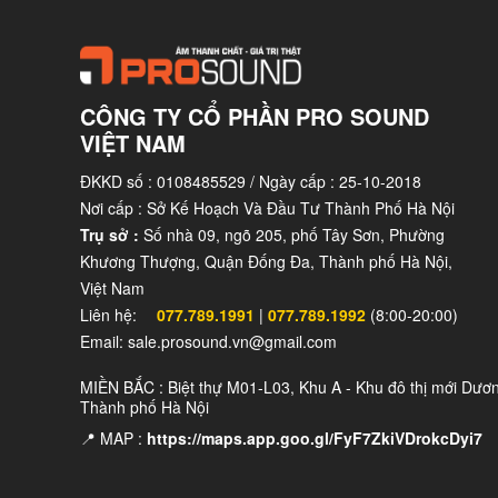
CÔNG TY CỔ PHẦN PRO SOUND
VIỆT NAM
ĐKKD số : 0108485529 / Ngày cấp : 25-10-2018
Nơi cấp : Sở Kế Hoạch Và Đầu Tư Thành Phố Hà Nội
Trụ sở :
Số nhà 09, ngõ 205, phố Tây Sơn, Phường
Khương Thượng, Quận Đống Đa, Thành phố Hà Nội,
Việt Nam
Liên hệ:
077.789.1991
|
077.789.1992
(8:00-20:00)
Email: sale.prosound.vn@gmail.com
MIỀN BẮC : Biệt thự M01-L03, Khu A - Khu đô thị mới Dươ
Thành phố Hà Nội
📍 MAP :
https://maps.app.goo.gl/FyF7ZkiVDrokcDyi7