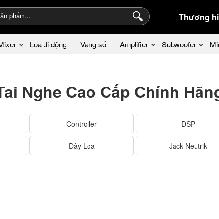
Thương hi
Mixer
Loa di động
Vang số
Amplifier
Subwoofer
Mi
Tai Nghe Cao Cấp Chính Hãn
Controller
DSP
Dây Loa
Jack Neutrik