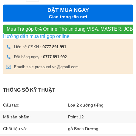
ĐẶT MUA NGAY
Giao trong tận nơi
Mua Trả góp 0% Online
Thẻ tín dụng VISA, MASTER, JCB
Hướng dẫn mua trả góp online
Liên hệ CSKH :
0777 891 991
Đặt hàng ngay :
0777 891 992
Email: sale.prosound.vn@gmail.com
THÔNG SỐ KỸ THUẬT
Cấu tạo:
Loa 2 đường tiếng
Mã sản phẩm:
Point 12
Chất liệu vỏ:
gỗ Bạch Dương