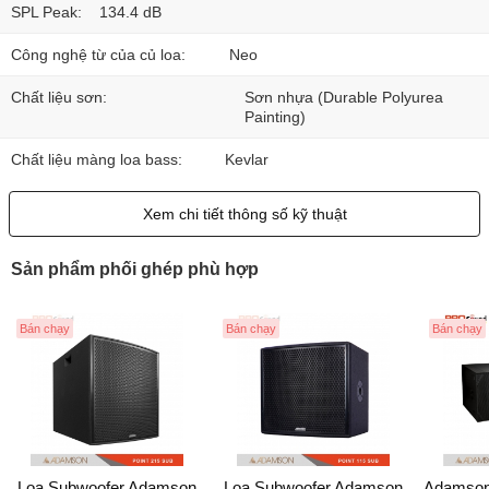
SPL Peak:
134.4 dB
Công nghệ từ của củ loa:
Neo
Chất liệu sơn:
Sơn nhựa (Durable Polyurea
Painting)
Chất liệu màng loa bass:
Kevlar
Xem chi tiết thông số kỹ thuật
Sản phẩm phối ghép phù hợp
Bán chạy
Bán chạy
Bán chạy
Loa Subwoofer Adamson
Loa Subwoofer Adamson
Adamson