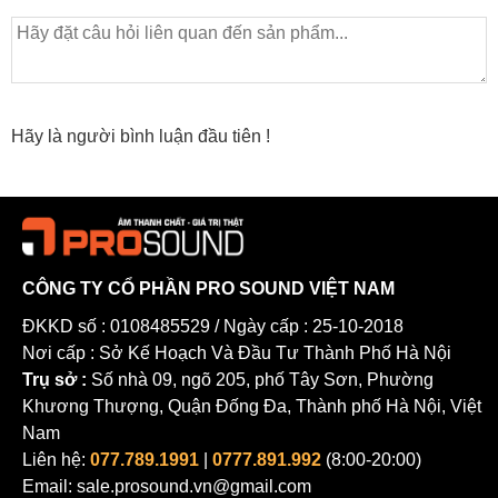
Hãy là người bình luận đầu tiên !
CÔNG TY CỔ PHẦN PRO SOUND VIỆT NAM
ĐKKD số : 0108485529 / Ngày cấp : 25-10-2018
Nơi cấp : Sở Kế Hoạch Và Đầu Tư Thành Phố Hà Nội
Trụ sở :
Số nhà 09, ngõ 205, phố Tây Sơn, Phường
Khương Thượng, Quận Đống Đa, Thành phố Hà Nội, Việt
Nam
Loa Adamson Point 12 tái hiện những thanh âm chân thực
Liên hệ:
077.789.1991
|
0777.891.992
(8:00-20:00)
loa chuyên nghiệp
Sức mạnh của
Adamson Point 12 nằm trong
Email: sale.prosound.vn@gmail.com