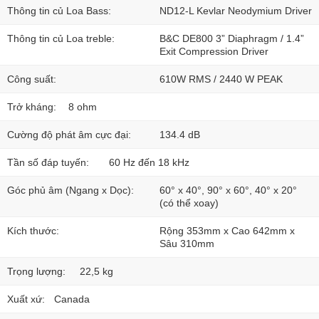
Thông tin củ Loa Bass:
ND12-L Kevlar Neodymium Driver
Thông tin củ Loa treble:
B&C DE800 3” Diaphragm / 1.4”
Exit Compression Driver
Công suất:
610W RMS / 2440 W PEAK
Trở kháng:
8 ohm
Cường độ phát âm cực đại:
134.4 dB
Tần số đáp tuyến:
60 Hz đến 18 kHz
Góc phủ âm (Ngang x Dọc):
60° x 40°, 90° x 60°, 40° x 20°
(có thể xoay)
Kích thước:
Rộng 353mm x Cao 642mm x
Sâu 310mm
Trọng lượng:
22,5 kg
Xuất xứ:
Canada