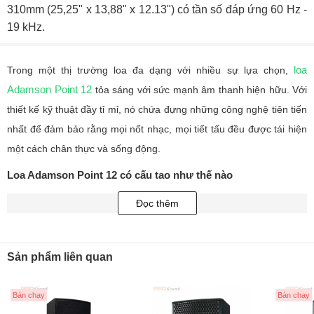
310mm (25,25" x 13,88" x 12.13") có tần số đáp ứng 60 Hz -
19 kHz.
loa
Trong một thị trường loa đa dạng với nhiều sự lựa chọn,
Adamson Point 12
tỏa sáng với sức mạnh âm thanh hiện hữu. Với
thiết kế kỹ thuật đầy tỉ mỉ, nó chứa đựng những công nghệ tiên tiến
nhất để đảm bảo rằng mọi nốt nhạc, mọi tiết tấu đều được tái hiện
một cách chân thực và sống động.
Loa Adamson Point 12 có cấu tạo như thế nào
Loa Adamson Point 12 đã khẳng định vị thế của mình trong thế giới
Đọc thêm
âm thanh không chỉ bởi chất lượng âm thanh xuất sắc mà còn bởi
cấu tạo tinh xảo kết hợp giữa công nghệ tiên tiến và thiết kế đỉnh
Sản phẩm liên quan
cao. Với mục tiêu mang đến trải nghiệm âm thanh tối ưu nhất, loa
này đã được thiết kế và chế tạo một cách tỉ mỉ để đảm bảo mọi âm
Bán chạy
Bán chạy
nhạc được tái hiện một cách chân thực và sống động.