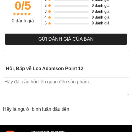
0/5
2
0
đánh giá
3
0
đánh giá
4
0
đánh giá
Adamson PC12 cho phép phối ghép linh hoạt với các hệ thống âm
0 đánh giá
5
0
đánh giá
thanh khác và loa viền để tạo thành một hệ thống âm thanh vòm
đa chiều. Ngoài ra, loa PC12 cũng hỗ trợ nhiều tùy chọn kết nối,
GỬI ĐÁNH GIÁ CỦA BẠN
bao gồm cổng Speakon và cổng điều khiển R-Net, giúp bạn dễ
dàng tích hợp và điều khiển loa một cách tiện lợi.
Adamson là một thương hiệu nổi tiếng về chất lượng và độ bền của
Hỏi, Đáp về Loa Adamson Point 12
sản phẩm âm thanh. Loa PC12 được chế tạo từ các linh kiện chất
lượng cao, đảm bảo hiệu suất ổn định và đáng tin cậy trong suốt
quá trình sử dụng.
Loa Adamson
PC12 có khả năng ứng dụng linh hoạt trong nhiều
lĩnh vực, từ hệ thống âm thanh gia đình, sự kiện âm nhạc, biểu
Hãy là người bình luận đầu tiên !
diễn trực tiếp, cho đến các sự kiện lớn như hội nghị, triển lãm, hay
những buổi diễn thể thao ngoài trời.