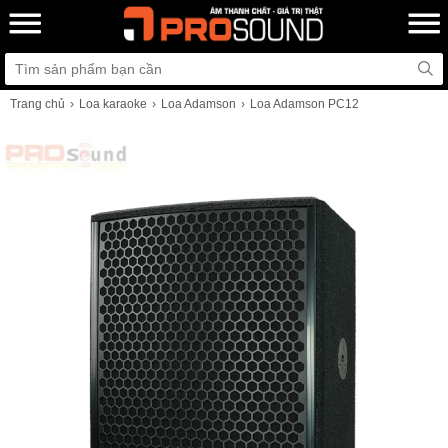
Trang chủ
Loa karaoke
Loa Adamson
Loa Adamson PC12