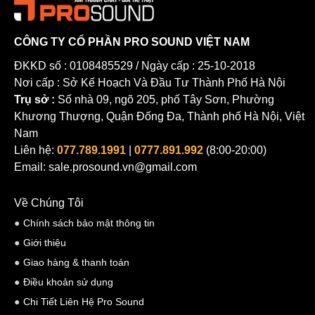
Loa PC12 gây ấn tượng với nhiều ưu điểm vượt trội như chất lượng
âm thanh xuất sắc, thiết kế chuyên nghiệp, khả năng phối ghép và
kết nối linh hoạt, linh kiện chất lượng cao và ứng dụng đa dạng.
CÔNG TY CỔ PHẦN PRO SOUND VIỆT NAM
Đây thực sự là một lựa chọn đáng xem cho những ai đang tìm kiếm
ĐKKD số : 0108485529 / Ngày cấp : 25-10-2018
một trải nghiệm âm thanh đỉnh cao và chất lượng cao cấp.
Nơi cấp : Sở Kế Hoạch Và Đầu Tư Thành Phố Hà Nội
Trụ sở :
Số nhà 09, ngõ 205, phố Tây Sơn, Phường
Khương Thượng, Quận Đống Đa, Thành phố Hà Nội, Việt
Nam
Liên hệ:
077.789.1991
|
0777.891.992
(8:00-20:00)
Email: sale.prosound.vn@gmail.com
Về Chúng Tôi
Chính sách bảo mật thông tin
Giới thiệu
Giao hàng & thanh toán
Loa Adamson PC12 có cấu tạo như thế nào
Điều khoản sử dụng
Loa PC12 là một loa hai chiều (2-way) có cấu trúc hình trụ, được
Chi Tiết Liên Hệ Pro Sound
thiết kế để tái tạo âm thanh mạnh mẽ và chất lượng cao. Dưới đây