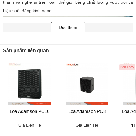
thanh và nghệ sĩ trên toàn thế giới bằng chất lượng vượt trội và
hiệu suất đáng kinh ngạc.
Đọc thêm
Sản phẩm liên quan
Bán chạy
Loa Adamson PC12 gây ấn tượng với nhiều ưu điểm
Adamson PC12 thực sự là một sản phẩm âm thanh xuất sắc, và nó
Loa Adamson PC10
Loa Adamson PC8
Loa Ad
gây ấn tượng với nhiều ưu điểm vượt trội. Dưới đây là một số điểm
Giá Liên Hệ
Giá Liên Hệ
nổi bật của loa PC12:
11
Adamson PC12 được trang bị công nghệ âm thanh tiên tiến và linh