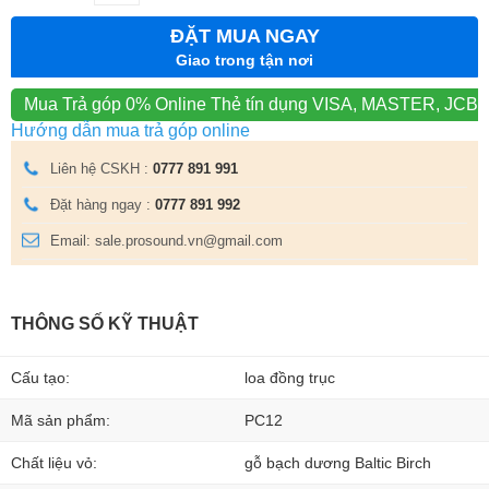
ĐẶT MUA NGAY
Giao trong tận nơi
Mua Trả góp 0% Online
Thẻ tín dụng VISA, MASTER, JCB
Hướng dẫn mua trả góp online
Liên hệ CSKH :
0777 891 991
Đặt hàng ngay :
0777 891 992
Email: sale.prosound.vn@gmail.com
THÔNG SỐ KỸ THUẬT
Cấu tạo:
loa đồng trục
Mã sản phẩm:
PC12
Chất liệu vỏ:
gỗ bạch dương Baltic Birch