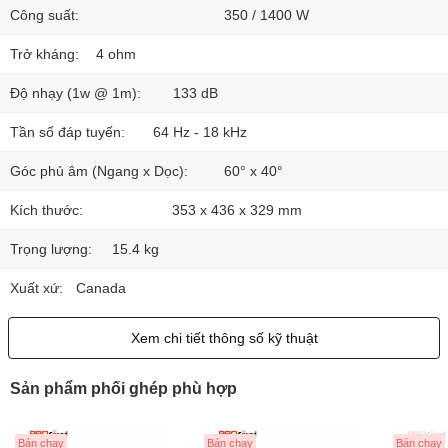
Công suất:
350 / 1400 W
Trở kháng:
4 ohm
Độ nhạy (1w @ 1m):
133 dB
Tần số đáp tuyến:
64 Hz - 18 kHz
Góc phủ âm (Ngang x Dọc):
60° x 40°
Kích thước:
353 x 436 x 329 mm
Trọng lượng:
15.4 kg
Xuất xứ:
Canada
Xem chi tiết thông số kỹ thuật
Sản phẩm phối ghép phù hợp
Bán chạy
Bán chạy
Bán chạy