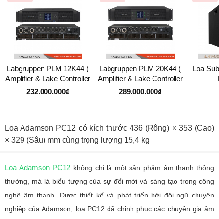
Labgruppen PLM 12K44 (
Labgruppen PLM 20K44 (
Loa Su
Amplifier & Lake Controller
Amplifier & Lake Controller
) 4 Kênh
) 4 Kênh
232.000.000₫
289.000.000₫
Loa Adamson PC12 có kích thước 436 (Rộng) × 353 (Cao)
× 329 (Sâu) mm cùng trọng lượng 15,4 kg
Loa Adamson PC12
không chỉ là một sản phẩm âm thanh thông
thường, mà là biểu tượng của sự đổi mới và sáng tạo trong công
nghệ âm thanh. Được thiết kế và phát triển bởi đội ngũ chuyên
nghiệp của Adamson, loa PC12 đã chinh phục các chuyên gia âm