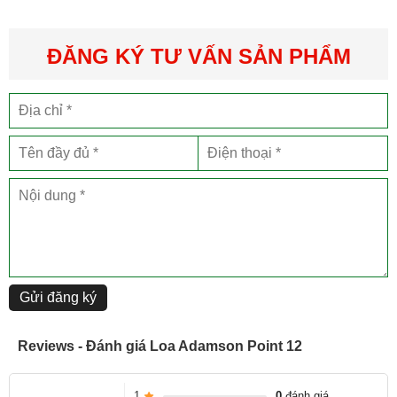
kiện chất lượng cao, giúp tái tạo âm thanh mạnh mẽ và trong trẻo.
Khả năng tái hiện âm thanh chân thực và chi tiết của loa PC12
ĐĂNG KÝ TƯ VẤN SẢN PHẨM
khiến cho trải nghiệm âm nhạc và phim ảnh trở nên đáng nhớ và
sống động.
Loa Adamson PC12 có thiết kế tối giản và chuyên nghiệp, giúp nó
tích hợp dễ dàng vào bất kỳ không gian nào. Với kích thước vừa
phải và kiểu dáng thời trang, loa này không chỉ đem lại hiệu suất
cao mà còn là một điểm nhấn tinh tế trong không gian nghe nhạc
hoặc xem phim của bạn.
Gửi đăng ký
Reviews - Đánh giá Loa Adamson Point 12
1
0
đánh giá