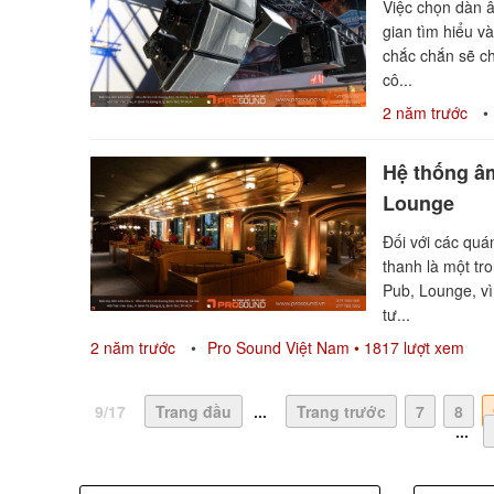
Việc chọn dàn 
gian tìm hiểu v
chắc chắn sẽ c
cô...
2 năm trước
Hệ thống âm
Lounge
Đối với các quá
thanh là một tr
Pub, Lounge, vì
tư...
2 năm trước
Pro Sound Việt Nam
• 1817 lượt xem
9/17
Trang đầu
...
Trang trước
7
8
...