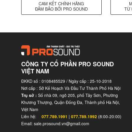
CAM KẾT CHÍNH HÃNG
M
ĐẢM BẢO BỞI PRO SOUND
TỪ 
CÔNG TY CỔ PHẦN PRO SOUND
VIỆT NAM
ĐKKD số : 0108485529 / Ngày cấp : 25-10-2018
Nơi cấp : Sở Kế Hoạch Và Đầu Tư Thành Phố Hà Nội
Trụ sở :
Số nhà 09, ngõ 205, phố Tây Sơn, Phường
Khương Thượng, Quận Đống Đa, Thành phố Hà Nội,
Việt Nam
Liên hệ:
077.789.1991
|
077.789.1992
(8:00-20:00)
Email: sale.prosound.vn@gmail.com