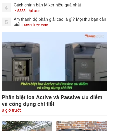
Cách chỉnh bàn Mixer hiệu quả nhất
4
• 8388 lượt xem
Âm thanh độ phân giải cao là gì? Mọi thứ bạn cần
5
biết
• 6851 lượt xem
Phân biệt loa Active và Passive ưu điểm
và công dụng chi tiết
8 giờ trước