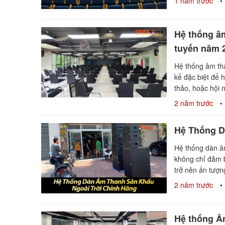
1 năm trước
Hệ thống âm
tuyến năm 
Hệ thống âm tha
kế đặc biệt để h
thảo, hoặc hội 
2 năm trước
Hệ Thống D
Hệ thống dàn â
không chỉ đảm b
trở nên ấn tượn
2 năm trước
Hệ thống Â