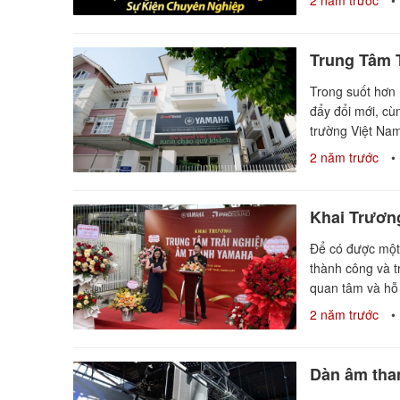
2 năm trước
Trung Tâm 
Trong suốt hơn 
đẩy đổi mới, cùn
trường Việt Nam
2 năm trước
Khai Trươn
Để có được một
thành công và 
quan tâm và hỗ t
2 năm trước
Dàn âm than