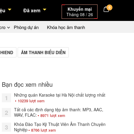
0
Khuyến mại
ệu
Đã xem
Tháng 08 / 26
cro
Phòng dự án
Khóa học âm thanh
 HIEND
ÂM THANH BIỂU DIỄN
Bạn đọc xem nhiều
Những quán Karaoke tại Hà Nội chất lượng nhất
1
• 10239 lượt xem
Tất cả các định dạng tệp âm thanh: MP3, AAC,
2
WAV, FLAC:
• 8971 lượt xem
Khóa Đào Tạo Kỹ Thuật Viên Âm Thanh Chuyên
3
Nghiệp
• 8766 lượt xem