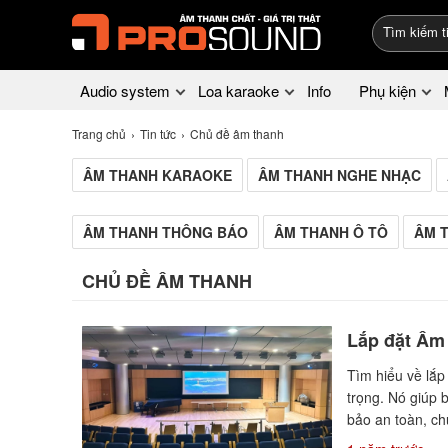
Audio system
Loa karaoke
Info
Phụ kiện
Trang chủ
Tin tức
Chủ đề âm thanh
ÂM THANH KARAOKE
ÂM THANH NGHE NHẠC
ÂM THANH THÔNG BÁO
ÂM THANH Ô TÔ
ÂM 
CHỦ ĐỀ ÂM THANH
Lắp đặt Âm
Tìm hiểu về lắp
trọng. Nó giúp 
bảo an toàn, chủ