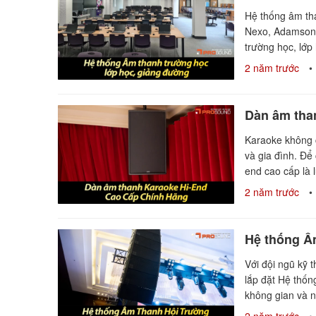
Hệ thống âm th
Nexo, Adamson,
trường học, lớp
2 năm trước
Dàn âm tha
Karaoke không ch
và gia đình. Để
end cao cấp là 
2 năm trước
Hệ thống Â
Với đội ngũ kỹ 
lắp đặt Hệ thốn
không gian và 