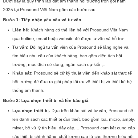
Dưới đây là quy trình lắp đặt âm thanh hội trường trọn gói năm
2025 tại Prosound Việt Nam gồm các bước sau:
Bước 1: Tiếp nhận yêu cầu và tư vấn
Liên hệ:
Khách hàng có thể liên hệ với Prosound Việt Nam
qua hotline, email hoặc website để được tư vấn và hỗ trợ.
Tư vấn:
Đội ngũ tư vấn viên của Prosound sẽ lắng nghe và
tìm hiểu nhu cầu của khách hàng, bao gồm diện tích hội
trường, mục đích sử dụng, ngân sách dự kiến,...
Khảo sát:
Prosound sẽ cử kỹ thuật viên đến khảo sát thực tế
hội trường để đưa ra giải pháp tối ưu về thiết bị và thiết kế hệ
thống âm thanh.
Bước 2: Lựa chọn thiết bị và lên báo giá
Lựa chọn thiết bị:
Dựa trên khảo sát và tư vấn, Prosound sẽ
lên danh sách các thiết bị cần thiết, bao gồm loa, micro, amply,
mixer, bộ xử lý tín hiệu, dây cáp,... Prosound cam kết cung cấp
các thiết bị chính hãng, chất lượng cao từ các thương hiệu nổi