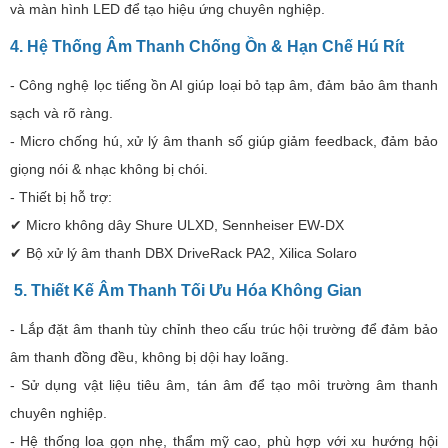
và màn hình LED để tạo hiệu ứng chuyên nghiệp.
4. Hệ Thống Âm Thanh Chống Ồn & Hạn Chế Hú Rít
- Công nghệ lọc tiếng ồn AI giúp loại bỏ tạp âm, đảm bảo âm thanh
sạch và rõ ràng.
- Micro chống hú, xử lý âm thanh số giúp giảm feedback, đảm bảo
giọng nói & nhạc không bị chói.
- Thiết bị hỗ trợ:
✔ Micro không dây Shure ULXD, Sennheiser EW-DX
✔ Bộ xử lý âm thanh DBX DriveRack PA2, Xilica Solaro
5. Thiết Kế Âm Thanh Tối Ưu Hóa Không Gian
- Lắp đặt âm thanh tùy chỉnh theo cấu trúc hội trường để đảm bảo
âm thanh đồng đều, không bị dội hay loãng.
- Sử dụng vật liệu tiêu âm, tán âm để tạo môi trường âm thanh
chuyên nghiệp.
- Hệ thống loa gọn nhẹ, thẩm mỹ cao, phù hợp với xu hướng hội