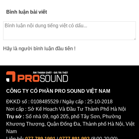
Bình luận bài viết
Hãy là người bình luận đầu tiên !
CÔNG TY CỔ PHẦN PRO SOUND VIỆT NAM
ĐKKD số : 0108485529 / Ngày cấp : 25-10-2018
Nơi cấp : Sở Kế Hoạch Và Đầu Tư Thành Phố Hà Nội
Trụ sở :
Số nhà 09, ngõ 205, phố Tây Sơn, Phường
Khương Thượng, Quận Đống Đa, Thành phố Hà Nội, Việt
Nam
Liên hệ:
077.789.1991
|
0777.891.992
(8:00-20:00)