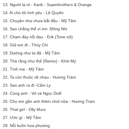
13. Người lạ ơi - Karik - Superbrothers & Orange
14. Ai cho tôi tình yêu - Lệ Quyên
15. Chuyện như chưa bắt đầu - Mỹ Tâm
16. Sao chẳng thể vì em -Đông Nhi
17. Chạm đáy nỗi đau - Erik (Tone nữ)
18. Giữ em đi - Thùy Chi
19. Dường như ta đã - Mỹ Tâm
20. Thà rằng như thế (Remix) - Khởi Mý
21. Tình mẹ - Mỹ Tâm
22. Ta còn thuộc về nhau - Hương Tràm
23. Sao anh ra đi -Cẩm Ly
24. Cùng anh - Vrt và Ngọc Dolil
25. Cho em gần anh thêm chút nữa - Hương Tràm
26. That girl - Olly Murs
27. Ước gì - Mỹ Tâm
28. Nỗi buồn hoa phượng