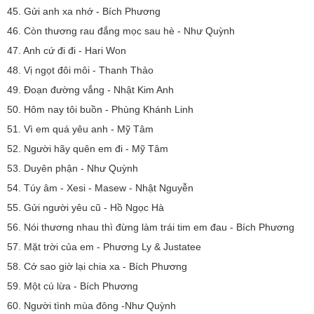
45. Gửi anh xa nhớ - Bích Phương
46. Còn thương rau đắng mọc sau hè - Như Quỳnh
47. Anh cứ đi đi - Hari Won
48. Vị ngọt đôi môi - Thanh Thảo
49. Đoạn đường vắng - Nhật Kim Anh
50. Hôm nay tôi buồn - Phùng Khánh Linh
51. Vì em quá yêu anh - Mỹ Tâm
52. Người hãy quên em đi - Mỹ Tâm
53. Duyên phận - Như Quỳnh
54. Túy âm - Xesi - Masew - Nhật Nguyễn
55. Gửi người yêu cũ - Hồ Ngọc Hà
56. Nói thương nhau thì đừng làm trái tim em đau - Bích Phương
57. Mặt trời của em - Phương Ly & Justatee
58. Cớ sao giờ lại chia xa - Bích Phương
59. Một cú lừa - Bích Phương
60. Người tình mùa đông -Như Quỳnh