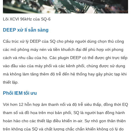
Lõi XCVI 96kHz của SQ-6
DEEP xử lí sẵn sàng
Cấu trúc xử lý DEEP của SQ cho phép người dùng chọn thủ công
các mô phỏng máy nén và tiền khuếch đại để phù hợp với phong
cách và nhu cầu của họ. Các plugin DEEP có thể được ghi trực tiếp
vào đầu vào của máy phối và các kênh phối, chúng được sử dụng
mà không làm tăng thêm độ trễ đến hệ thống hay gây phức tạp khi
thiết lập.
Phối IEM tối ưu
Với hơn 12 hỗn hợp âm thanh nổi và độ trễ siêu thấp, đồng thời EQ
tham số và đồ họa trên mọi bản phối, SQ là người bạn đồng hành
hoàn hảo cho các thiết lập điều khiển in-air. Sự nhỏ gọn thân thiện
trên không của SQ và chất lượng chắc chắn khiến không có lý do