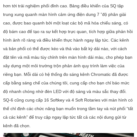
hơn tới trải nghiệm phối đỉnh cao. Bảng điều khiển của SQ tập
trung xung quanh màn hình cảm ứng điện dung 7 ”độ phân giải
cao, được bao quanh bởi một loạt các bộ mã hóa chiếu sáng, có
độ bám cao để tạo ra sự kết hợp trực quan, tích hợp giữa phản hồi
hình ảnh rõ ràng và điều khiển thực hành ngay lập tức. Các kênh
và bản phối có thể được kéo và thả vào bất kỳ dải nào, với cách
đặt tên và mã màu tùy chỉnh trên màn hình dải màu, cho phép bạn
xây dựng một môi trường trộn phản ánh quy trình làm việc của
riêng bạn. Mỗi dải có hệ thống đo sáng kênh Chromatic đã được
cấp bằng sáng chế của chúng tôi, cung cấp cho bạn chỉ báo mức
độ nhanh chóng nhờ đèn LED với độ sáng và màu sắc thay đổi.
SQ-6 cũng cung cấp 16 Softkey và 4 Soft Rotaries với màn hình có
thể chỉ định các chức năng bạn muốn trong tầm tay và nút phối “tất
cả các kênh” để truy cập ngay lập tức tất cả các nội dung gửi từ
kênh đã chọn.