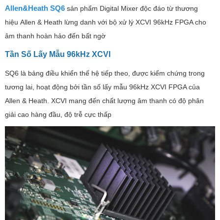
Allen&Heath SQ6
sản phẩm Digital Mixer độc đáo từ thương
hiệu Allen & Heath lừng danh với bộ xử lý XCVI 96kHz FPGA cho
âm thanh hoàn hảo đến bất ngờ
Tần Số Lấy Mẫu 96kHz XCVI
SQ6 là bảng điều khiển thế hệ tiếp theo, được kiểm chứng trong
tương lai, hoạt động bởi tần số lấy mẫu 96kHz XCVI FPGA của
Allen & Heath. XCVI mang đến chất lượng âm thanh có độ phân
giải cao hàng đầu, độ trễ cực thấp