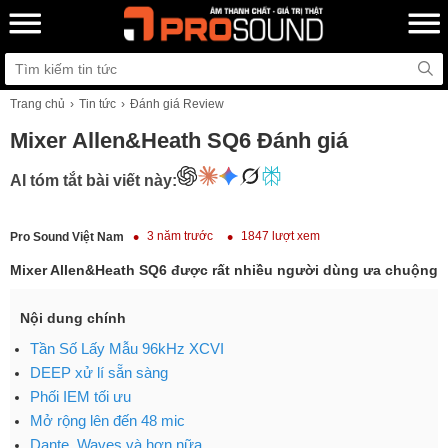
Trang chủ
Tin tức
Đánh giá Review
Mixer Allen&Heath SQ6 Đánh giá
AI tóm tắt bài viết này:
3 năm trước
1847 lượt xem
Pro Sound Việt Nam
Mixer Allen&Heath SQ6 được rất nhiều người dùng ưa chuộng
Nội dung chính
Tần Số Lấy Mẫu 96kHz XCVI
DEEP xử lí sẵn sàng
Phối IEM tối ưu
Mở rộng lên đến 48 mic
Dante, Waves và hơn nữa