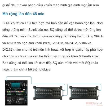
gì để đầu tư vào bảng điều khiển màn hình gia đình một lần nữa.
Mở rộng lên đến 48 mic
SQ-6 có tất cả I / O tích hợp mà bạn cần để vận hành độc lập. Nhờ
cổng thông minh SLink của nó, SQ cũng có thể được mở rộng lên
đến 48 đầu vào mic thông qua mở rộng hệ thống thanh răng 96kHz
và 48kHz và hộp sân khấu (ví dụ: AB168, AR2412, AR84 và
DX168), làm cho nó trở nên linh hoạt, kết hợp n ‘giải pháp phù hợp
cho chủ sở hữu của các hệ thống kỹ thuật số Allen & Heath khác.
Bạn cũng có thể liên kết trực tiếp SQ của mình với một SQ khác
hoặc thậm chí là hệ thống dLive.