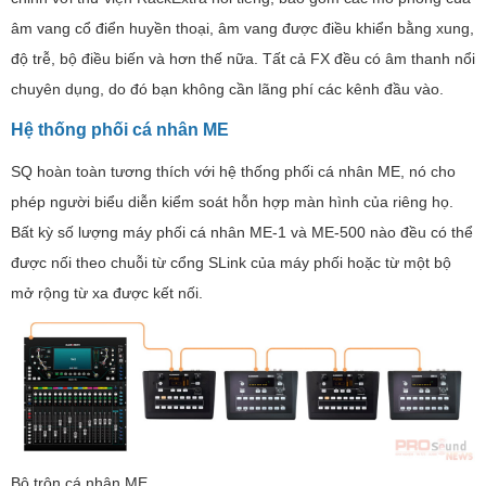
âm vang cổ điển huyền thoại, âm vang được điều khiển bằng xung,
độ trễ, bộ điều biến và hơn thế nữa. Tất cả FX đều có âm thanh nổi
chuyên dụng, do đó bạn không cần lãng phí các kênh đầu vào.
Hệ thống phối cá nhân ME
SQ hoàn toàn tương thích với hệ thống phối cá nhân ME, nó cho
phép người biểu diễn kiểm soát hỗn hợp màn hình của riêng họ.
Bất kỳ số lượng máy phối cá nhân ME-1 và ME-500 nào đều có thể
được nối theo chuỗi từ cổng SLink của máy phối hoặc từ một bộ
mở rộng từ xa được kết nối.
Bộ trộn cá nhân ME