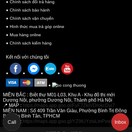
Chính sách đổi trả hàng
Chính sách bảo hành
Chính sách vận chuyển
Hình thức mua trả góp online
Mua hàng online
Chính sách kiểm hàng
Kết nối với chúng tôi
MIỀN BẮC : Biệt thự M01-L03, Khu A - Khu đô thị mới
Dương Nội, phường Dương Nội, Thành phố Hà Nội
📍 MAP :
https://maps.app.goo.gl/FyF7ZkiVDrokcDyi7
MIỀN NAM : Số 409 Trần Văn Giàu, Phường Bình Trị Đông
B, Quận Bình Tân, TPHCM
📍 MAP :
https://maps.app.goo.gl/YZ9tUYztaLtnPvwh7
Call
Inbox