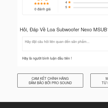
Available Crossover Frequencies
4
5
0 đánh giá
Nominal Impedance
Recommended Power
Hỏi, Đáp Về Loa Subwoofer Nexo MSUB
FEATURES
Component
1 x 15” 8 Ohm
Height x Width x Depth
437mm x 531mm
Hãy là người bình luận đầu tiên !
Weight: Net
40 kg / 89 lbs
Connectors
4 x NL4, 4 po
CAM KẾT CHÍNH HÃNG
M
Construction
Baltic Birch P
ĐẢM BẢO BỞI PRO SOUND
TỪ 
Fittings
4 x Side hand
Front Finish
Steel front gr