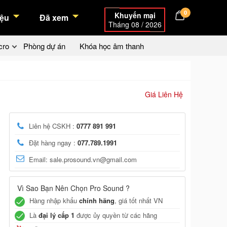
0
Khuyến mại
ệu
Đã xem
Tháng 08 / 2026
cro
Phòng dự án
Khóa học âm thanh
Giá Liên Hệ
Liên hệ CSKH :
0777 891 991
Đặt hàng ngay :
077.789.1991
Email: sale.prosound.vn@gmail.com
Vì Sao Bạn Nên Chọn Pro Sound ?
Hàng nhập khẩu
chính hãng
, giá tốt nhất VN
Là
đại lý cấp 1
được ủy quyền từ các hãng