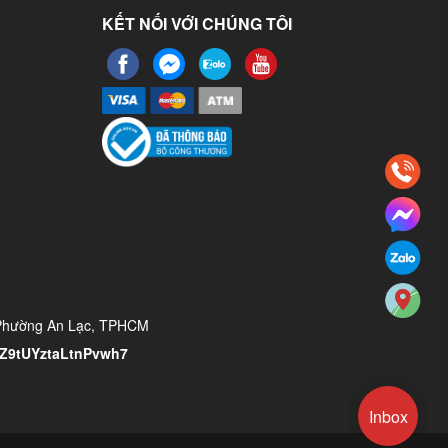
KẾT NỐI VỚI CHÚNG TÔI
 Phường An Lạc, TPHCM
/YZ9tUYztaLtnPvwh7
Inbox