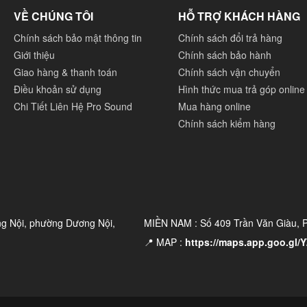
VỀ CHÚNG TÔI
HỖ TRỢ KHÁCH HÀNG
Chính sách bảo mật thông tin
Chính sách đổi trả hàng
Giới thiệu
Chính sách bảo hành
Giao hàng & thanh toán
Chính sách vận chuyển
Điều khoản sử dụng
Hình thức mua trả góp online
Chi Tiết Liên Hệ Pro Sound
Mua hàng online
Powered TDcontroller: up to 2 x MSUB15 per channel
Chính sách kiểm hàng
ered TDcontroller (Bridged): up to 2 x MSUB15 per
ered TDcontroller: up to 3 x MSUB15 per channel
ng Nội, phường Dương Nội,
MIỀN NAM : Số 409 Trần Văn Giàu,
ller + DTDAMP4x1.3 Power amplifier: 1 x MSUB15 per
📍 MAP :
https://maps.app.goo.gl