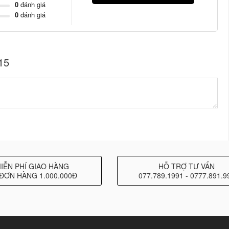
40-65, 40-75, 40-85, 40-95, 40-120 Hz
0
đánh giá
0
đánh giá
8 Ohms
900 Watts
15
s long excursion Neodymium driver
 x 704mm (17.2” x 20.9” x 27.7”)
les connectors (1+/1- MSUB15 / 2+/2- Through)
IỄN PHÍ GIAO HÀNG
HỖ TRỢ TƯ VẤN
lywood & textured black or white coating
ĐƠN HÀNG 1.000.000Đ
077.789.1991 - 0777.891.9
les
ill + back mesh