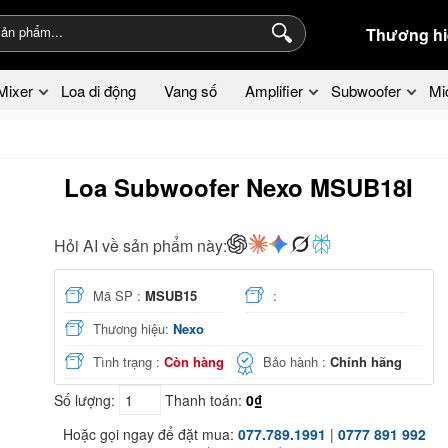
Thương hi
Mixer
Loa di động
Vang số
Amplifier
Subwoofer
Mi
Loa Subwoofer Nexo MSUB18I
Hỏi AI về sản phẩm này:
Mã SP :
MSUB15
:
Thương hiệu:
Nexo
Tình trạng :
Còn hàng
Bảo hành :
Chính hãng
Số lượng:
Thanh toán:
0₫
Hoặc gọi ngay để đặt mua:
077.789.1991
|
0777 891 992