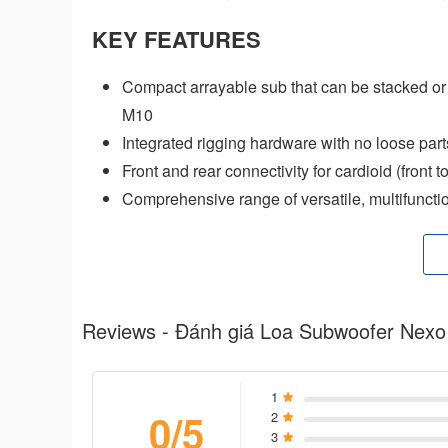
KEY FEATURES
Compact arrayable sub that can be stacked or
M10
Integrated rigging hardware with no loose part
Front and rear connectivity for cardioid (front
Comprehensive range of versatile, multifuncti
of applications
Touring version with steel grille and Speakon
SPECIFICATIONS
Reviews - Đánh giá Loa Subwoofer Ne
Frequency Response @-6 dB
Sensitivity 1W@1m
1
Peak SPL@1m
0/5
2
3