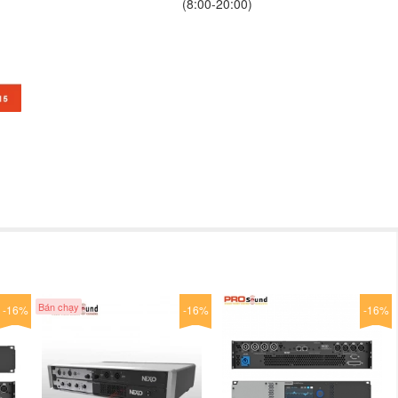
(8:00-20:00)
Bán chạy
-16%
-16%
-16%