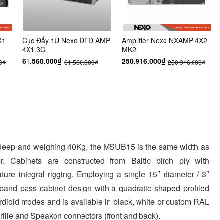
X1
Cục Đẩy 1U Nexo DTD AMP
Amplifier Nexo NXAMP 4X2
4X1.3C
MK2
61.560.000₫
250.916.000₫
0₫
61.560.000₫
250.916.000₫
ep and weighing 40Kg, the MSUB15 is the same width as
Cabinets are constructed from Baltic birch ply with
ure integral rigging. Employing a single 15″ diameter / 3″
 band pass cabinet design with a quadratic shaped profiled
dioid modes and is available in black, white or custom RAL
 grille and Speakon connectors (front and back).