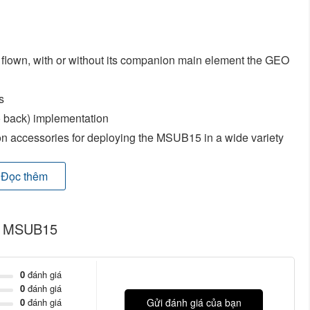
 flown, with or without its companion main element the GEO
s
 to back) implementation
on accessories for deploying the MSUB15 in a wide variety
 connectors
Đọc thêm
xo MSUB15
40 Hz to 120 Hz
101 dB SPL Nominal
0
đánh giá
136 dB
0
đánh giá
0
đánh giá
Gửi đánh giá của bạn