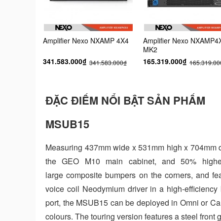
Amplifier Nexo NXAMP 4X4
Amplifier Nexo NXAMP4
MK2
341.583.000₫
165.319.000₫
341.583.000₫
165.319.00
ĐẶC ĐIỂM NỔI BẬT SẢN PHẨM
MSUB15
Measuring 437mm wide x 531mm high x 704mm de
the GEO M10 main cabinet, and 50% higher. 
large composite bumpers on the corners, and feat
voice coil Neodymium driver in a high-efficiency
port, the MSUB15 can be deployed in Omni or Car
colours. The touring version features a steel front