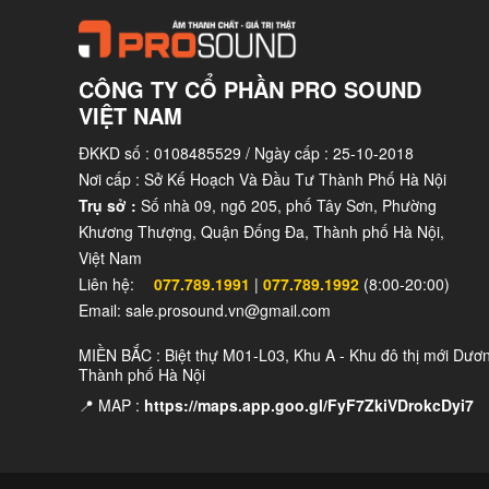
Operating temperature range
0°C - 40 °C
Storage temperature range
-20 °C - 60 °C
CÔNG TY CỔ PHẦN PRO SOUND
VIỆT NAM
System Operation
ĐKKD số : 0108485529 / Ngày cấp : 25-10-2018
Nơi cấp : Sở Kế Hoạch Và Đầu Tư Thành Phố Hà Nội
Recommended powering
NXAMP4x2mk2 
Trụ sở :
Số nhà 09, ngõ 205, phố Tây Sơn, Phường
solution
Khương Thượng, Quận Đống Đa, Thành phố Hà Nội,
NXAMP4x1 Pow
Việt Nam
Optional powering solution
channel
Liên hệ:
077.789.1991
|
077.789.1992
(8:00-20:00)
Email: sale.prosound.vn@gmail.com
NXAMP4x4 Pow
MIỀN BẮC : Biệt thự M01-L03, Khu A - Khu đô thị mới Dươ
DTD TDcontro
Thành phố Hà Nội
channel
📍 MAP :
https://maps.app.goo.gl/FyF7ZkiVDrokcDyi7