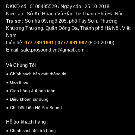
Mặt sau của subwoofer NEXO eLS600 được bố trí 02 cổng kết nối:
ĐKKD số : 0108485529 / Ngày cấp : 25-10-2018
Cặp In/Out của khối đầu cuối vít kích thước 7,62 mm (cực +/-). Với
Nơi cấp : Sở Kế Hoạch Và Đầu Tư Thành Phố Hà Nội
nắp đậy IP bảo vệ các đầu nối khỏi hơi ẩm trong các ứng dụng
Trụ sở :
Số nhà 09, ngõ 205, phố Tây Sơn, Phường
ngoài trời. Ở mỗi cạnh bên của chiếc subwoofer NEXO eLS600 có
Khương Thượng, Quận Đống Đa, Thành phố Hà Nội, Việt
02 vị trí ốc M10 cho phép kết nối với giá treo chữ U, tấm cản hoặc
Nam
Liên hệ:
077.789.1991
|
0777.891.992
(8:00-20:00)
bu lông mắt.
Email: sale.prosound.vn@gmail.com
Về Chúng Tôi
Chính sách bảo mật thông tin
Giới thiệu
Giao hàng & thanh toán
Điều khoản sử dụng
Chi Tiết Liên Hệ Pro Sound
Hỗ trợ khách hàng
Cấu tạo bên trong của loa Subwoofer NEXO eLS600
Chính sách đổi trả hàng