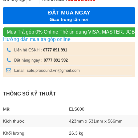
ĐẶT MUA NGAY
Giao trong tận nơi
Mua Trả góp 0% Online
Thẻ tín dụng VISA, MASTER, JCB
Hướng dẫn mua trả góp online
Liên hệ CSKH :
0777 891 991
Đặt hàng ngay :
0777 891 992
Email: sale.prosound.vn@gmail.com
THÔNG SỐ KỸ THUẬT
Mã:
ELS600
Kích thước:
423mm x 531mm x 566mm
Khối lượng:
26.3 kg