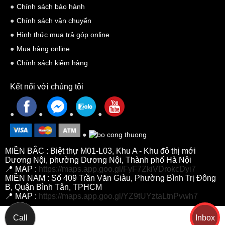
Subwoofer NEXO eLS600 có một trình điều khiển
Neodymium 15
Chính sách bảo hành
inch
với độ phân giải cao đặt trong một thùng loa được xây dựng
Chính sách vận chuyển
theo thiết kế phản xạ âm trầm. Màng loa giấy và gân vải tẩm dầu
Hình thức mua trả góp online
để bảo vệ và tăng tuổi thọ của loa
Mua hàng online
Chính sách kiểm hàng
Kết nối với chúng tôi
MIỀN BẮC : Biệt thự M01-L03, Khu A - Khu đô thị mới
Dương Nội, phường Dương Nội, Thành phố Hà Nội
📍 MAP :
https://maps.app.goo.gl/FyF7ZkiVDrokcDyi7
MIỀN NAM : Số 409 Trần Văn Giàu, Phường Bình Trị Đông
Thông số kỹ thuật cụ thể của subwoofer NEXO eLS600
B, Quận Bình Tân, TPHCM
📍 MAP :
https://maps.app.goo.gl/YZ9tUYztaLtnPvwh7
Subwoofer NEXO eLS600 có chỉ số SPL cực đại là 136dB, trọng
lượng của eLS600 là 26,3kg, kích thước Cao 423mm x Rộng
Call
Inbox