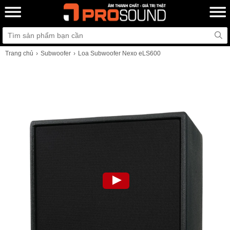
Trang chủ
Subwoofer
Loa Subwoofer Nexo eLS600