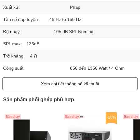
Xuất xứ:
Pháp
Tần số đáp tuyến :
45 Hz to 150 Hz
Độ nhạy:
105 dB SPL Nominal
SPL max:
136dB
Trở kháng:
4 Ω
Công suất:
850 đến 1350 Watt / 4 Ohm
Xem chi tiết thông số kỹ thuật
Sản phẩm phối ghép phù hợp
Bán chạy
Bán chạy
Bán chạy
-16%