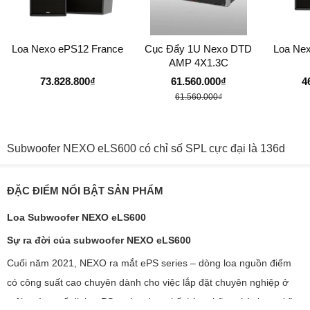
Loa Nexo ePS12 France
Cục Đẩy 1U Nexo DTD
Loa Ne
AMP 4X1.3C
73.828.800₫
61.560.000₫
4
61.560.000₫
Subwoofer NEXO eLS600 có chỉ số SPL cực đại là 136d
ĐẶC ĐIỂM NỔI BẬT SẢN PHẨM
Loa Subwoofer NEXO eLS600
Sự ra đời của subwoofer NEXO eLS600
Cuối năm 2021, NEXO ra mắt ePS series – dòng loa nguồn điểm
có công suất cao chuyên dành cho việc lắp đặt chuyên nghiệp ở
môi trường cố định. ePS series được kế thừa những thành tựu kỹ