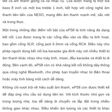
tiết cả âm thanh giọng ca và nhạc cụ. Loa được trang bị một loa
bass 8 inch và một loa treble 1 inch, kết hợp với công nghệ âm
thanh tiên tiến của NEXO, mang đến âm thanh mạnh mẽ, sắc nét
và trung thực.
Một trong những đặc điểm nổi bật của ePS8 là tính năng đa dạng
kết nối. Loa được trang bị các cổng đầu vào và đầu ra linh hoạt,
bao gồm cổng XLR, cổng jack 6.3mm và cổng RCA. Điều này cho
phép người dùng kết nối loa karaoke gia đình này với nhiều thiết bị
âm thanh khác nhau như máy tính, mixer, đầu karaoke và thiết bị di
động. Bên cạnh đó, ePS8 còn có khả năng kết nối không dây thông
qua công nghệ Bluetooth, cho phép bạn truyền nhạc từ điện thoại
hoặc máy tính bảng một cách dễ dàng.
Không chỉ vượt trội về hiệu suất âm thanh, ePS8 còn được thiết kế
để đáp ứng nhu cầu sử dụng tiện lợi. Với kích thước nhỏ gọn và
trọng lượng nhẹ, loa dễ dàng di chuyển và lắp đặt trong nhiều
không gian khác nhau. Điều khiển âm lượng và các thiết bị khác