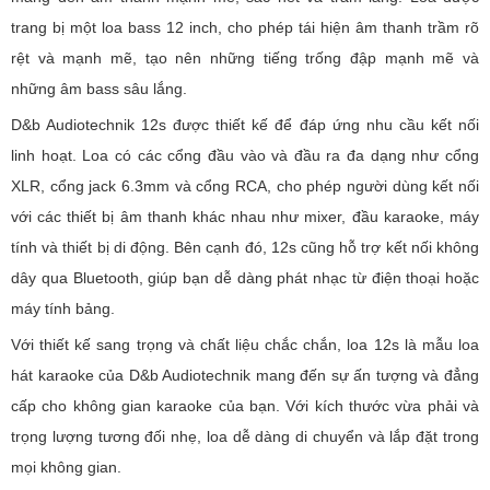
trang bị một loa bass 12 inch, cho phép tái hiện âm thanh trầm rõ
rệt và mạnh mẽ, tạo nên những tiếng trống đập mạnh mẽ và
những âm bass sâu lắng.
D&b Audiotechnik 12s được thiết kế để đáp ứng nhu cầu kết nối
linh hoạt. Loa có các cổng đầu vào và đầu ra đa dạng như cổng
XLR, cổng jack 6.3mm và cổng RCA, cho phép người dùng kết nối
với các thiết bị âm thanh khác nhau như mixer, đầu karaoke, máy
tính và thiết bị di động. Bên cạnh đó, 12s cũng hỗ trợ kết nối không
dây qua Bluetooth, giúp bạn dễ dàng phát nhạc từ điện thoại hoặc
máy tính bảng.
Với thiết kế sang trọng và chất liệu chắc chắn, loa 12s là mẫu loa
hát karaoke của D&b Audiotechnik mang đến sự ấn tượng và đẳng
cấp cho không gian karaoke của bạn. Với kích thước vừa phải và
trọng lượng tương đối nhẹ, loa dễ dàng di chuyển và lắp đặt trong
mọi không gian.