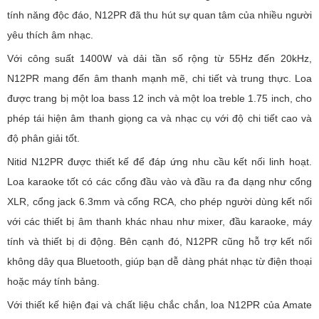
tính năng độc đáo, N12PR đã thu hút sự quan tâm của nhiều người
yêu thích âm nhạc.
Với công suất 1400W và dải tần số rộng từ 55Hz đến 20kHz,
N12PR mang đến âm thanh mạnh mẽ, chi tiết và trung thực. Loa
được trang bị một loa bass 12 inch và một loa treble 1.75 inch, cho
phép tái hiện âm thanh giọng ca và nhạc cụ với độ chi tiết cao và
độ phân giải tốt.
Nitid N12PR được thiết kế để đáp ứng nhu cầu kết nối linh hoạt.
Loa karaoke tốt có các cổng đầu vào và đầu ra đa dạng như cổng
XLR, cổng jack 6.3mm và cổng RCA, cho phép người dùng kết nối
với các thiết bị âm thanh khác nhau như mixer, đầu karaoke, máy
tính và thiết bị di động. Bên cạnh đó, N12PR cũng hỗ trợ kết nối
không dây qua Bluetooth, giúp bạn dễ dàng phát nhạc từ điện thoại
hoặc máy tính bảng.
Với thiết kế hiện đại và chất liệu chắc chắn, loa N12PR của Amate