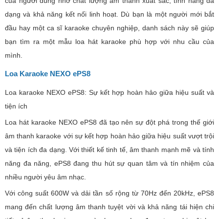
của người dùng nhờ chất lượng âm thanh xuất sắc, tính năng đa
dạng và khả năng kết nối linh hoạt. Dù bạn là một người mới bắt
đầu hay một ca sĩ karaoke chuyên nghiệp, danh sách này sẽ giúp
bạn tìm ra một mẫu loa hát karaoke phù hợp với nhu cầu của
mình.
Loa Karaoke NEXO ePS8
Loa karaoke NEXO ePS8: Sự kết hợp hoàn hảo giữa hiệu suất và
tiện ích
Loa hát karaoke NEXO ePS8 đã tạo nên sự đột phá trong thế giới
âm thanh karaoke với sự kết hợp hoàn hảo giữa hiệu suất vượt trội
và tiện ích đa dạng. Với thiết kế tinh tế, âm thanh mạnh mẽ và tính
năng đa năng, ePS8 đang thu hút sự quan tâm và tín nhiệm của
nhiều người yêu âm nhạc.
Với công suất 600W và dải tần số rộng từ 70Hz đến 20kHz, ePS8
mang đến chất lượng âm thanh tuyệt vời và khả năng tái hiện chi