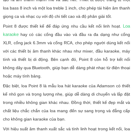
loa bass 8 inch và một loa treble 1 inch, cho phép tái hiện âm thanh
giọng ca và nhạc cụ với độ chi tiết cao và độ phân giải tốt.
Loa
Point 8 được thiết kế để đáp ứng nhu cầu kết nối linh hoạt.
karaoke
hay có các cổng đầu vào và đầu ra đa dạng như cổng
XLR, cổng jack 6.3mm và cổng RCA, cho phép người dùng kết nối
với các thiết bị âm thanh khác nhau như mixer, đầu karaoke, máy
tính và thiết bị di động. Bên cạnh đó, Point 8 còn hỗ trợ kết nối
không dây qua Bluetooth, giúp bạn dễ dàng phát nhạc từ điện thoại
hoặc máy tính bảng.
Đặc biệt, loa Point 8 là mẫu loa hát karaoke của Adamson có thiết
kế nhỏ gọn và trọng lượng nhẹ, giúp dễ dàng di chuyển và lắp đặt
trong nhiều không gian khác nhau. Đồng thời, thiết kế đẹp mắt và
chất liệu chắc chắn của loa mang đến sự sang trọng và đẳng cấp
cho không gian karaoke của bạn.
Với hiệu suất âm thanh xuất sắc và tính linh hoạt trong kết nối, loa