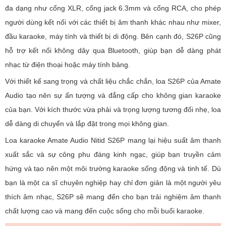
đa dạng như cổng XLR, cổng jack 6.3mm và cổng RCA, cho phép
người dùng kết nối với các thiết bị âm thanh khác nhau như mixer,
đầu karaoke, máy tính và thiết bị di động. Bên cạnh đó, S26P cũng
hỗ trợ kết nối không dây qua Bluetooth, giúp bạn dễ dàng phát
nhạc từ điện thoại hoặc máy tính bảng.
Với thiết kế sang trọng và chất liệu chắc chắn, loa S26P của Amate
Audio tạo nên sự ấn tượng và đẳng cấp cho không gian karaoke
của bạn. Với kích thước vừa phải và trọng lượng tương đối nhẹ, loa
dễ dàng di chuyển và lắp đặt trong mọi không gian.
Loa karaoke Amate Audio Nitid S26P mang lại hiệu suất âm thanh
xuất sắc và sự công phu đáng kinh ngạc, giúp bạn truyền cảm
hứng và tạo nên một môi trường karaoke sống động và tinh tế. Dù
bạn là một ca sĩ chuyên nghiệp hay chỉ đơn giản là một người yêu
thích âm nhạc, S26P sẽ mang đến cho bạn trải nghiệm âm thanh
chất lượng cao và mang đến cuộc sống cho mỗi buổi karaoke.