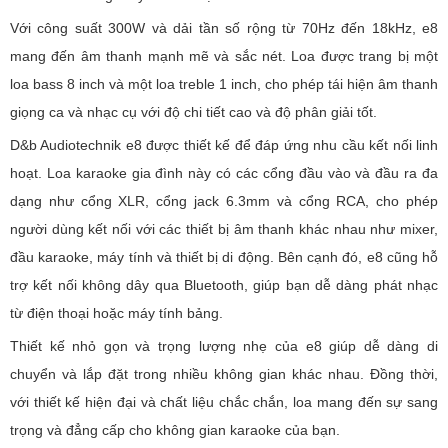
Với công suất 300W và dải tần số rộng từ 70Hz đến 18kHz, e8
mang đến âm thanh mạnh mẽ và sắc nét. Loa được trang bị một
loa bass 8 inch và một loa treble 1 inch, cho phép tái hiện âm thanh
giọng ca và nhạc cụ với độ chi tiết cao và độ phân giải tốt.
D&b Audiotechnik e8 được thiết kế để đáp ứng nhu cầu kết nối linh
hoạt. Loa karaoke gia đình này có các cổng đầu vào và đầu ra đa
dạng như cổng XLR, cổng jack 6.3mm và cổng RCA, cho phép
người dùng kết nối với các thiết bị âm thanh khác nhau như mixer,
đầu karaoke, máy tính và thiết bị di động. Bên cạnh đó, e8 cũng hỗ
trợ kết nối không dây qua Bluetooth, giúp bạn dễ dàng phát nhạc
từ điện thoại hoặc máy tính bảng.
Thiết kế nhỏ gọn và trọng lượng nhẹ của e8 giúp dễ dàng di
chuyển và lắp đặt trong nhiều không gian khác nhau. Đồng thời,
với thiết kế hiện đại và chất liệu chắc chắn, loa mang đến sự sang
trọng và đẳng cấp cho không gian karaoke của bạn.