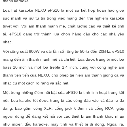
thanh karaoke
Loa hát karaoke NEXO ePS10 là một sự kết hợp hoàn hảo giữa
sức mạnh và sự tự tin trong việc mang đến trải nghiệm karaoke
tuyệt vời. Với âm thanh mạnh mẽ, chất lượng cao và thiết kế tinh
tế, ePS10 đang trở thành lựa chọn hàng đầu cho các nhà yêu
nhạc.
Với công suất 800W và dải tần số rộng từ 50Hz đến 20kHz, ePS10
mang đến âm thanh mạnh mẽ và chi tiết. Loa được trang bị một loa
bass 10 inch và một loa treble 1.4 inch, cùng với công nghệ âm
thanh tiên tiến của NEXO, cho phép tái hiện âm thanh giọng ca và
nhạc cụ một cách rõ ràng và sắc nét.
Một trong những điểm nổi bật của ePS10 là tính linh hoạt trong kết
nối. Loa karake tốt được trang bị các cổng đầu vào và đầu ra đa
dạng, bao gồm cổng XLR, cổng jack 6.3mm và cổng RCA, giúp
người dùng dễ dàng kết nối với các thiết bị âm thanh khác nhau
như mixer, đầu karaoke, máy tính và thiết bị di động. Ngoài ra,