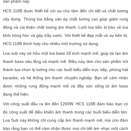
sản phẩm này.
HCS 118B được thiết kế với sự chú tâm đến chi tiết và chất lượng
xây dựng. Thùng loa bằng ván ép chất lượng cao giúp giảm rung
động và cải thiện chất lượng âm thanh. Lưới loa bền bỉ bảo vệ loa
khỏi hỏng hóc và gây trầy xước. Với thiết kế đẹp mắt và sự bền bỉ,
HCS 118B thích hợp cho nhiều môi trường sử dụng.
Loa sub này sở hữu một loa bass 18 inch mạnh mẽ, giúp tái tạo âm
thanh bass sâu lắng và mạnh mẽ. Điều này làm cho sản phẩm trở
thành lựa chọn lý tưởng cho các buổi biểu diễn trực tiếp, phòng hát
karaoke, và hệ thống âm thanh chuyên nghiệp. Bạn sẽ cảm nhận
được những rung động mạnh mẽ và đầy sức sống từ âm bass
đang thể hiện.
Với công suất đầu ra lên đến 1200W, HCS 118B đảm bảo bạn có
đủ công suất để điều khiển âm thanh trong các buổi biểu diễn lớn.
Loa Sub này không chỉ cung cấp âm thanh mạnh mẽ, mà còn đảm
bảo rằng bạn có thể cảm nhận được mọi chi tiết âm nhạc một cách