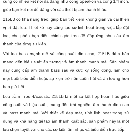
cũng có nhiều kết nối đa dạng như cổng Speakon và cổng 1/4 inch,
giúp bạn kết nối dễ dàng với các thiết bị âm thanh khác.
215LB có khả năng treo, giúp bạn tiết kiệm không gian và cải thiện
vị trí đặt loa. Thiết kế này cũng tạo sự linh hoạt trong việc lắp đặt
loa, cho phép bạn điều chỉnh góc treo để đáp ứng nhu cầu âm
thanh của từng sự kiện.
Với loa bass mạnh mẽ và công suất đỉnh cao, 215LB đảm bảo
mang đến hiệu suất ấn tượng và âm thanh mạnh mẽ. Sản phẩm
này cung cấp âm thanh bass sâu và cực kỳ sống động, làm cho
mọi buổi biểu diễn hoặc sự kiện trở nên cuốn hút và ấn tượng hơn
bao giờ hết.
Loa trầm Treo 4Acoustic 215LB là một sự kết hợp hoàn hảo giữa
công suất và hiệu suất, mang đến trải nghiệm âm thanh đỉnh cao
và bass mạnh mẽ. Với thiết kế đẹp mắt, tính linh hoạt trong sử
dụng và khả năng tái tạo âm thanh xuất sắc, sản phẩm này là một
lựa chọn tuyệt vời cho các sự kiện âm nhạc và biểu diễn trực tiếp.