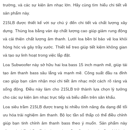
trường, và các sự kiện âm nhạc lớn. Hãy cùng tìm hiểu chi tiết về
sản phẩm này.
215LB được thiết kế với sự chú ý đến chi tiết và chất lượng xây
dựng. Thùng loa bằng ván ép chất lượng cao giúp giảm rung động
và cải thiện chất lượng âm thanh. Lưới loa bền bỉ bảo vệ loa khỏi
hỏng hóc và gây trầy xước. Thiết kế treo giúp tiết kiệm không gian
và tạo sự linh hoạt trong việc lắp đặt.
Loa Subwoofer này sở hữu hai loa bass 15 inch mạnh mẽ, giúp tái
tạo âm thanh bass sâu lắng và mạnh mẽ. Công suất đầu ra đỉnh
cao giúp bạn cảm nhận mọi chi tiết âm nhạc một cách rõ ràng và
sống động. Điều này làm cho 215LB trở thành lựa chọn lý tưởng
cho các sự kiện âm nhạc trực tiếp và biểu diễn trên sân khấu.
Loa siêu trầm 215LB được trang bị nhiều tính năng đa dạng để tối
ưu hóa trải nghiệm âm thanh. Bộ lọc tần số thấp có thể điều chỉnh
giúp bạn tinh chỉnh âm thanh bass theo ý muốn. Sản phẩm này