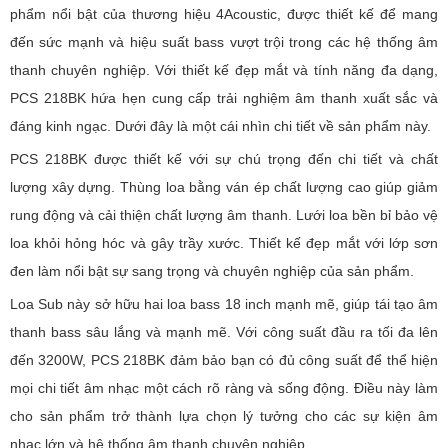
phẩm nổi bật của thương hiệu 4Acoustic, được thiết kế để mang
đến sức mạnh và hiệu suất bass vượt trội trong các hệ thống âm
thanh chuyên nghiệp. Với thiết kế đẹp mắt và tính năng đa dạng,
PCS 218BK hứa hẹn cung cấp trải nghiệm âm thanh xuất sắc và
đáng kinh ngạc. Dưới đây là một cái nhìn chi tiết về sản phẩm này.
PCS 218BK được thiết kế với sự chú trọng đến chi tiết và chất
lượng xây dựng. Thùng loa bằng ván ép chất lượng cao giúp giảm
rung động và cải thiện chất lượng âm thanh. Lưới loa bền bỉ bảo vệ
loa khỏi hỏng hóc và gây trầy xước. Thiết kế đẹp mắt với lớp sơn
đen làm nổi bật sự sang trọng và chuyên nghiệp của sản phẩm.
Loa Sub này sở hữu hai loa bass 18 inch mạnh mẽ, giúp tái tạo âm
thanh bass sâu lắng và mạnh mẽ. Với công suất đầu ra tối đa lên
đến 3200W, PCS 218BK đảm bảo bạn có đủ công suất để thể hiện
mọi chi tiết âm nhạc một cách rõ ràng và sống động. Điều này làm
cho sản phẩm trở thành lựa chọn lý tưởng cho các sự kiện âm
nhạc lớn và hệ thống âm thanh chuyên nghiệp.