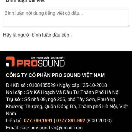
Bình luận bài viết
Hãy là người bình luận đầu tiên !
CÔNG TY CỔ PHẦN PRO SOUND VIỆT NAM
ĐKKD số : 0108485529 / Ngày cấp : 25-10-2018
Nơi cấp : Sở Kế Hoạch Và Đầu Tư Thành Phố Hà Nội
Trụ sở :
Số nhà 09, ngõ 205, phố Tây Sơn, Phường
Khương Thượng, Quận Đống Đa, Thành phố Hà Nội, Việt
Nam
Liên hệ:
077.789.1991
|
0777.891.992
(8:00-20:00)
Email: sale.prosound.vn@gmail.com