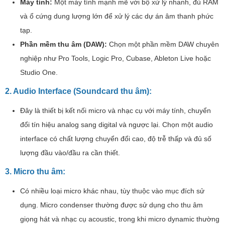
Máy tính:
Một máy tính mạnh mẽ với bộ xử lý nhanh, đủ RAM
và ổ cứng dung lượng lớn để xử lý các dự án âm thanh phức
tạp.
Phần mềm thu âm (DAW):
Chọn một phần mềm DAW chuyên
nghiệp như Pro Tools, Logic Pro, Cubase, Ableton Live hoặc
Studio One.
2. Audio Interface (Soundcard thu âm):
Đây là thiết bị kết nối micro và nhạc cụ với máy tính, chuyển
đổi tín hiệu analog sang digital và ngược lại. Chọn một audio
interface có chất lượng chuyển đổi cao, độ trễ thấp và đủ số
lượng đầu vào/đầu ra cần thiết.
3. Micro thu âm:
Có nhiều loại micro khác nhau, tùy thuộc vào mục đích sử
dụng. Micro condenser thường được sử dụng cho thu âm
giọng hát và nhạc cụ acoustic, trong khi micro dynamic thường