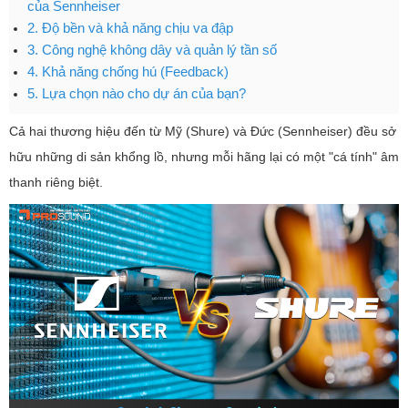
của Sennheiser
2. Độ bền và khả năng chịu va đập
3. Công nghệ không dây và quản lý tần số
4. Khả năng chống hú (Feedback)
5. Lựa chọn nào cho dự án của bạn?
Cả hai thương hiệu đến từ Mỹ (Shure) và Đức (Sennheiser) đều sở
hữu những di sản khổng lồ, nhưng mỗi hãng lại có một "cá tính" âm
thanh riêng biệt.