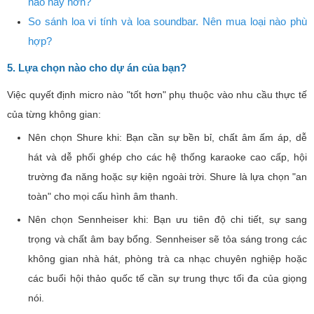
nào hay hơn?
So sánh loa vi tính và loa soundbar. Nên mua loại nào phù
hợp?
5. Lựa chọn nào cho dự án của bạn?
Việc quyết định micro nào "tốt hơn" phụ thuộc vào nhu cầu thực tế
của từng không gian:
Nên chọn Shure khi: Bạn cần sự bền bỉ, chất âm ấm áp, dễ
hát và dễ phối ghép cho các hệ thống karaoke cao cấp, hội
trường đa năng hoặc sự kiện ngoài trời. Shure là lựa chọn "an
toàn" cho mọi cấu hình âm thanh.
Nên chọn Sennheiser khi: Bạn ưu tiên độ chi tiết, sự sang
trọng và chất âm bay bổng. Sennheiser sẽ tỏa sáng trong các
không gian nhà hát, phòng trà ca nhạc chuyên nghiệp hoặc
các buổi hội thảo quốc tế cần sự trung thực tối đa của giọng
nói.