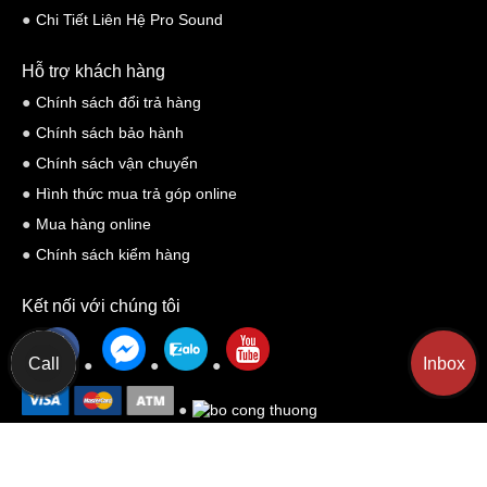
Chi Tiết Liên Hệ Pro Sound
Hỗ trợ khách hàng
Chính sách đổi trả hàng
Chính sách bảo hành
Chính sách vận chuyển
Hình thức mua trả góp online
Mua hàng online
Chính sách kiểm hàng
Kết nối với chúng tôi
Call
Inbox
MIỀN BẮC : Biệt thự M01-L03, Khu A - Khu đô thị mới
Yêu cầu Hỗ trợ
Dương Nội, phường Dương Nội, Thành phố Hà Nội
📍 MAP :
https://maps.app.goo.gl/FyF7ZkiVDrokcDyi7