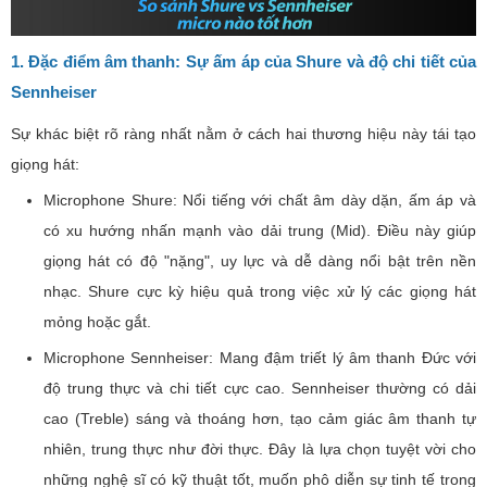
1. Đặc điểm âm thanh: Sự ấm áp của Shure và độ chi tiết của
Sennheiser
Sự khác biệt rõ ràng nhất nằm ở cách hai thương hiệu này tái tạo
giọng hát:
Microphone Shure: Nổi tiếng với chất âm dày dặn, ấm áp và
có xu hướng nhấn mạnh vào dải trung (Mid). Điều này giúp
giọng hát có độ "nặng", uy lực và dễ dàng nổi bật trên nền
nhạc. Shure cực kỳ hiệu quả trong việc xử lý các giọng hát
mỏng hoặc gắt.
Microphone Sennheiser: Mang đậm triết lý âm thanh Đức với
độ trung thực và chi tiết cực cao. Sennheiser thường có dải
cao (Treble) sáng và thoáng hơn, tạo cảm giác âm thanh tự
nhiên, trung thực như đời thực. Đây là lựa chọn tuyệt vời cho
những nghệ sĩ có kỹ thuật tốt, muốn phô diễn sự tinh tế trong