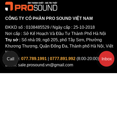
CÔNG TY CỔ PHẦN PRO SOUND VIỆT NAM
ĐKKD số : 0108485529 / Ngày cấp : 25-10-2018
Nơi cấp : Sở Kế Hoạch Và Đầu Tư Thành Phố Hà Nội
Trụ sở :
Số nhà 09, ngõ 205, phố Tây Sơn, Phường
Khương Thượng, Quận Đống Đa, Thành phố Hà Nội, Việt
Nam
Liên hệ:
077.789.1991
|
0777.891.992
(8:00-20:00)
Call
Inbox
Email: sale.prosound.vn@gmail.com
Về Chúng Tôi
Yêu cầu Hỗ trợ
Chính sách bảo mật thông tin
Giới thiệu
Giao hàng & thanh toán
Điều khoản sử dụng
Hãy nhập mô tả yêu cầu và phone
Chi Tiết Liên Hệ Pro Sound