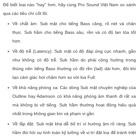
Để biết loại nào "hay" hơn, hãy cùng Pro Sound Việt Nam so sánh
qua các tiêu chí cốt lõi:
Về chất âm: Sub mặt cho tiếng Bass căng, rõ nét và chân
thực. Sub hầm cho tiếng Bass sâu, rền và có độ lan tỏa tốt
hơn.
Về độ trễ (Latency): Sub mặt có độ đáp ứng cực nhanh, gần
như không có độ trễ. Sub hầm do phải cộng hưởng trong
thùng nên tiếng Bass thường có độ rền (tail) dài hơn, đôi khi
tạo cảm giác hơi chậm hơn so với loa Full.
Về khả năng phóng xa: Các dòng Sub mặt chuyên nghiệp của
Outline hay Adamson có khả năng phóng âm thanh đi rất xa
mà không bị vỡ tiếng. Sub hầm thường hoạt động hiệu quả
nhất trong không gian kín và phạm vi gần.
Về lắp đặt: Sub mặt khá dễ bố trí vì hướng âm rõ ràng. Sub
hầm đòi hỏi sự tính toán kỹ lưỡng về vị trí đặt loa để tránh triệt