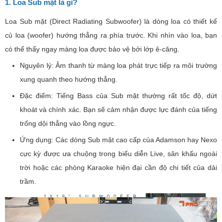
1. Loa Sub mặt là gì?
Loa Sub mặt (Direct Radiating Subwoofer) là dòng loa có thiết kế
củ loa (woofer) hướng thẳng ra phía trước. Khi nhìn vào loa, bạn
có thể thấy ngay màng loa được bảo vệ bởi lớp ê-căng.
Nguyên lý: Âm thanh từ màng loa phát trực tiếp ra môi trường
xung quanh theo hướng thẳng.
Đặc điểm: Tiếng Bass của Sub mặt thường rất tốc độ, dứt
khoát và chính xác. Bạn sẽ cảm nhận được lực đánh của tiếng
trống dội thẳng vào lồng ngực.
Ứng dụng: Các dòng Sub mặt cao cấp của Adamson hay Nexo
cực kỳ được ưa chuộng trong biểu diễn Live, sân khấu ngoài
trời hoặc các phòng Karaoke hiện đại cần độ chi tiết của dải
trầm.