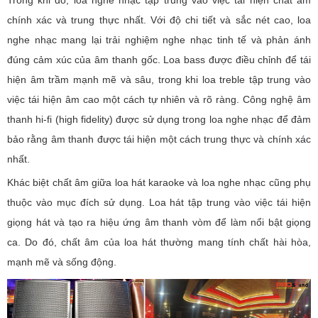
chính xác và trung thực nhất. Với độ chi tiết và sắc nét cao, loa
nghe nhạc mang lại trải nghiệm nghe nhạc tinh tế và phản ánh
đúng cảm xúc của âm thanh gốc. Loa bass được điều chỉnh để tái
hiện âm trầm mạnh mẽ và sâu, trong khi loa treble tập trung vào
việc tái hiện âm cao một cách tự nhiên và rõ ràng. Công nghệ âm
thanh hi-fi (high fidelity) được sử dụng trong loa nghe nhạc để đảm
bảo rằng âm thanh được tái hiện một cách trung thực và chính xác
nhất.
Khác biệt chất âm giữa loa hát karaoke và loa nghe nhạc cũng phụ
thuộc vào mục đích sử dụng. Loa hát tập trung vào việc tái hiện
giọng hát và tạo ra hiệu ứng âm thanh vòm để làm nổi bật giọng
ca. Do đó, chất âm của loa hát thường mang tính chất hài hòa,
mạnh mẽ và sống động.