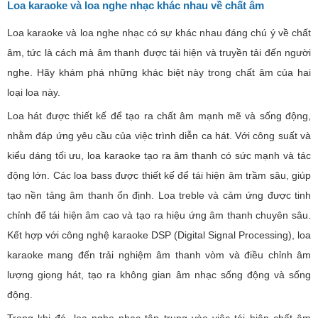
Loa karaoke và loa nghe nhạc khác nhau
về chất âm
Loa karaoke và loa nghe nhạc có sự khác nhau đáng chú ý về chất
âm, tức là cách mà âm thanh được tái hiện và truyền tải đến người
nghe. Hãy khám phá những khác biệt này trong chất âm của hai
loại loa này.
Loa hát được thiết kế để tạo ra chất âm mạnh mẽ và sống động,
nhằm đáp ứng yêu cầu của việc trình diễn ca hát. Với công suất và
kiểu dáng tối ưu, loa karaoke tạo ra âm thanh có sức mạnh và tác
động lớn. Các loa bass được thiết kế để tái hiện âm trầm sâu, giúp
tạo nền tảng âm thanh ổn định. Loa treble và cảm ứng được tinh
chỉnh để tái hiện âm cao và tạo ra hiệu ứng âm thanh chuyên sâu.
Kết hợp với công nghệ karaoke DSP (Digital Signal Processing), loa
karaoke mang đến trải nghiệm âm thanh vòm và điều chỉnh âm
lượng giọng hát, tạo ra không gian âm nhạc sống động và sống
động.
Trong khi đó, loa nghe nhạc tập trung vào việc tái hiện chất âm