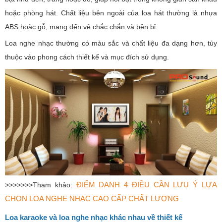
hoặc phòng hát. Chất liệu bên ngoài của loa hát thường là nhựa
ABS hoặc gỗ, mang đến vẻ chắc chắn và bền bỉ.
Loa nghe nhạc thường có màu sắc và chất liệu đa dạng hơn, tùy
thuộc vào phong cách thiết kế và mục đích sử dụng.
ĐIỂM DANH 4 ĐIỀU CẦN LƯU Ý LỰA
>>>>>>>Tham khảo:
CHỌN LOA NGHE NHẠC CAO CẤP CHẤT LƯỢNG
Loa karaoke và loa nghe nhạc khác nhau về thiết kế