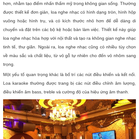
hơn, nhằm tạo điểm nhấn thẩm mỹ trong không gian sống. Thường
được thiết kế đơn giản, loa nghe nhạc có hình dạng tròn, hình hộp
vuông hoặc hình trụ, và có kích thước nhỏ hơn để dễ dàng di
chuyển và đặt trên các bộ kệ hoặc bàn làm việc. Thiết kế này giúp
loa nghe nhạc hòa hợp với nội thất và tạo ra không gian nghe nhạc
tinh tế, thư giãn. Ngoài ra, loa nghe nhạc cũng có nhiều tùy chọn
về màu sắc và chất liệu, từ vỏ gỗ tự nhiên cho đến vỏ nhôm sang
trọng.
Một yếu tố quan trọng khác là bố trí các nút điều khiển và kết nối.
Loa karaoke thường được trang bị các nút điều chỉnh âm lượng,
điều khiển âm bass, treble và cường độ của hiệu ứng âm thanh.