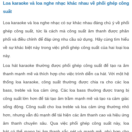
Loa karaoke và loa nghe nhạc khác nhau
về phối ghép công
suất
Loa karaoke và loa nghe nhạc có sự khác nhau đáng chú ý về phối
ghép công suất, tức là cách mà công suất âm thanh được phân
phối và điều chỉnh để đáp ứng nhu cầu sử dụng. Hãy cùng tìm hiểu
về sự khác biệt này trong việc phối ghép công suất của hai loại loa
này.
Loa hát karaoke thường được phối ghép công suất để tạo ra âm
thanh mạnh mẽ và thích hợp cho việc trình diễn ca hát. Với một hệ
thống loa karaoke, công suất thường được chia ra cho các loa
bass, treble và loa cảm ứng. Các loa bass thường được trang bị
công suất lớn hơn để tái tạo âm trầm mạnh mẽ và tạo ra cảm giác
sống động. Công suất cho loa treble và loa cảm ứng thường nhỏ
hơn, nhưng vẫn đủ mạnh để tái hiện các âm thanh cao và hiệu ứng
âm thanh chuyên sâu. Qua việc phối ghép công suất này, loa
hát có thể mang lại âm thanh sắc nét và mạnh mẽ, phù hợp cho