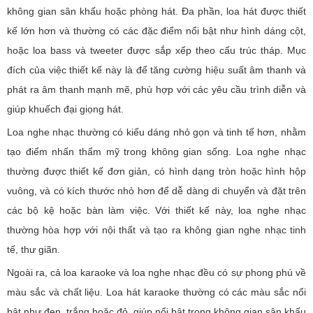
không gian sân khấu hoặc phòng hát. Đa phần, loa hát được thiết
kế lớn hơn và thường có các đặc điểm nổi bật như hình dáng cột,
hoặc loa bass và tweeter được sắp xếp theo cấu trúc tháp. Mục
đích của việc thiết kế này là để tăng cường hiệu suất âm thanh và
phát ra âm thanh mạnh mẽ, phù hợp với các yêu cầu trình diễn và
giúp khuếch đại giọng hát.
Loa nghe nhạc thường có kiểu dáng nhỏ gọn và tinh tế hơn, nhằm
tạo điểm nhấn thẩm mỹ trong không gian sống. Loa nghe nhạc
thường được thiết kế đơn giản, có hình dạng tròn hoặc hình hộp
vuông, và có kích thước nhỏ hơn để dễ dàng di chuyển và đặt trên
các bộ kệ hoặc bàn làm việc. Với thiết kế này, loa nghe nhạc
thường hòa hợp với nội thất và tạo ra không gian nghe nhạc tinh
tế, thư giãn.
Ngoài ra, cả loa karaoke và loa nghe nhạc đều có sự phong phú về
màu sắc và chất liệu. Loa hát karaoke thường có các màu sắc nổi
bật như đen, trắng hoặc đỏ, giúp nổi bật trong không gian sân khấu