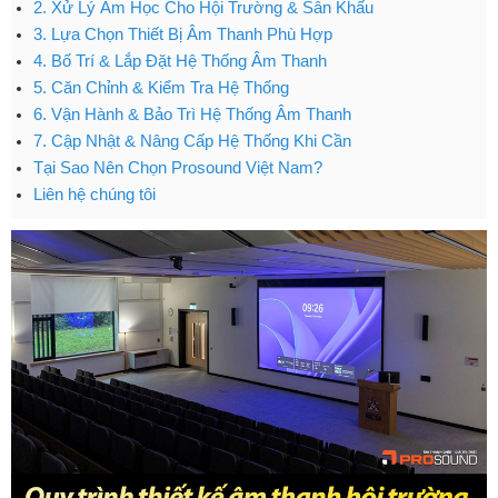
2. Xử Lý Âm Học Cho Hội Trường & Sân Khấu
3. Lựa Chọn Thiết Bị Âm Thanh Phù Hợp
4. Bố Trí & Lắp Đặt Hệ Thống Âm Thanh
5. Căn Chỉnh & Kiểm Tra Hệ Thống
6. Vận Hành & Bảo Trì Hệ Thống Âm Thanh
7. Cập Nhật & Nâng Cấp Hệ Thống Khi Cần
Tại Sao Nên Chọn Prosound Việt Nam?
Liên hệ chúng tôi