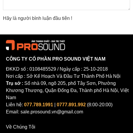
Hãy là người bình luận đầu tiên !
CÔNG TY CỔ PHẦN PRO SOUND VIỆT NAM
ĐKKD số : 0108485529 / Ngày cấp : 25-10-2018
Nơi cấp : Sở Kế Hoạch Và Đầu Tư Thành Phố Hà Nội
Trụ sở :
Số nhà 09, ngõ 205, phố Tây Sơn, Phường
Khương Thượng, Quận Đống Đa, Thành phố Hà Nội, Việt
Nam
Liên hệ:
077.789.1991
|
0777.891.992
(8:00-20:00)
Email: sale.prosound.vn@gmail.com
Về Chúng Tôi