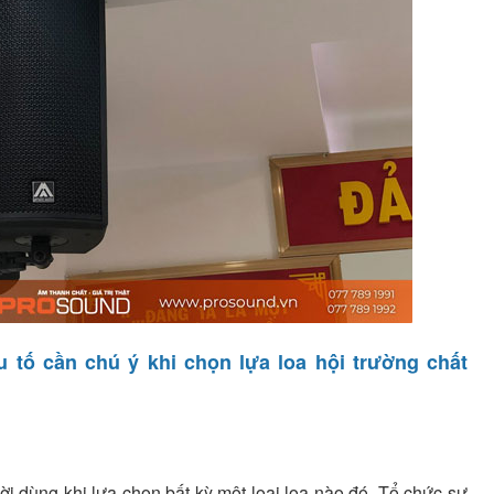
ếu tố cần chú ý khi chọn lựa loa hội trường chất
i dùng khi lựa chọn bất kỳ một loại loa nào đó. Tổ chức sự