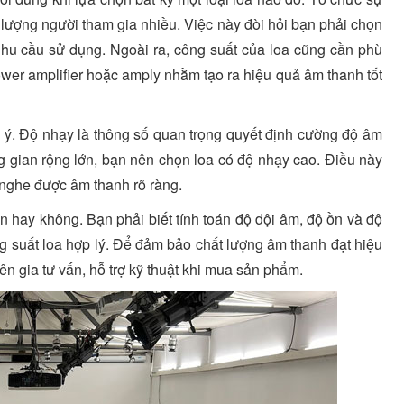
i lượng người tham gia nhiều. Việc này đòi hỏi bạn phải chọn
nhu cầu sử dụng. Ngoài ra, công suất của loa cũng cần phù
power amplifier hoặc amply nhằm tạo ra hiệu quả âm thanh tốt
ú ý. Độ nhạy là thông số quan trọng quyết định cường độ âm
ng gian rộng lớn, bạn nên chọn loa có độ nhạy cao. Điều này
 nghe được âm thanh rõ ràng.
 hay không. Bạn phải biết tính toán độ dội âm, độ ồn và độ
ông suất loa hợp lý. Để đảm bảo chất lượng âm thanh đạt hiệu
ên gia tư vấn, hỗ trợ kỹ thuật khi mua sản phẩm.