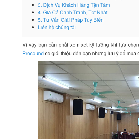
3. Dịch Vụ Khách Hàng Tận Tâm
4. Giá Cả Cạnh Tranh, Tốt Nhất
5. Tư Vấn Giải Pháp Tùy Biến
Liên hệ chúng tôi
Vì vậy bạn cần phải xem xét kỹ lưỡng khi lựa chọ
Prosound
sẽ giới thiệu đến bạn những lưu ý để mua 