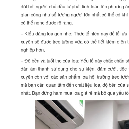
đòi hỏi người chủ đầu tư phải tính toán lên phương 
gian cũng như số lượng người lớn nhất có thể có khi 
có thể nghe được rõ ràng.
– Kiểu dáng loa gọn nhẹ: Thực tế hiện nay để tối ưu
xuyên sẽ được treo tường vừa có thể tiết kiệm diệ
nghiệp hơn.
– Độ bền và tuổi thọ của loa: Yếu tố này chắc chắn s
dàn âm thanh sử dụng cho sự kiện, đám cưới, tiệc
xuyên còn với các sản phẩm loa hội trường treo tường,
mà bạn cần quan tâm đến chất liệu loa, độ bền của 
nhất. Bạn đừng ham mua loa giá rẻ mà bỏ qua yếu tố