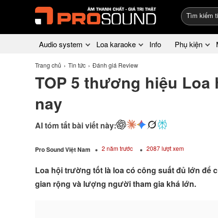
Audio system
Loa karaoke
Info
Phụ kiện
Trang chủ
Tin tức
Đánh giá Review
TOP 5 thương hiệu Loa h
nay
AI tóm tắt bài viết này:
2 năm trước
2087 lượt xem
Pro Sound Việt Nam
Loa hội trường tốt là loa có công suất đủ lớn đ
gian rộng và lượng người tham gia khá lớn.