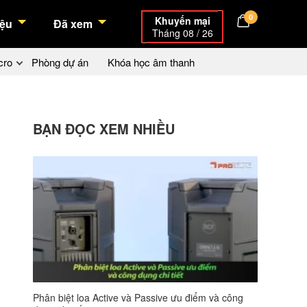
0
Khuyến mại
ệu
Đã xem
Tháng 08 / 26
cro
Phòng dự án
Khóa học âm thanh
BẠN ĐỌC XEM NHIỀU
Phân biệt loa Active và Passive ưu điểm và công