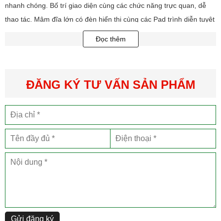
nhanh chóng. Bố trí giao diện cùng các chức năng trực quan, dễ
thao tác. Mâm đĩa lớn có đèn hiển thị cùng các Pad trình diễn tuyệt
đỉnh.
Đọc thêm
Controller 2 kênh này được thiết kế giao diện hoàn toàn phù hợp
với rekordbox dj, chẳng hạn như Slip Mode, Release FX, Sequence
Load, và Deck Select để bạn có thể chuyển đổi giữa 4 deck trong
ĐĂNG KÝ TƯ VẤN SẢN PHẨM
rekordbox dj một cách dễ dàng.
MÂM ĐĨA LỚN CÙNG ĐÈN HIỂN THỊ
Tích hợp mâm đĩa lớn kết hợp đèn hiển thị giúp bạn dễ dàng biết
được Deck đang chơi. Sử dụng
cô
ng nghệ tiên tiến giống như các
controller chuyên nghiệp và NXS2 cho độ bền cao.
SEQUENCER
Tạo một trình tự Sample qua chức năng SEQUENCER
Gửi đăng ký