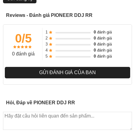
Reviews - Đánh giá PIONEER DDJ RR
1
0
đánh giá
0/5
2
0
đánh giá
3
0
đánh giá
4
0
đánh giá
0 đánh giá
5
0
đánh giá
GỬI ĐÁNH GIÁ CỦA BẠN
Hỏi, Đáp về PIONEER DDJ RR
THANH CẢM ỨNG SEARCH VÀ SLIP/VINYL
Thanh cảm ứng giúp việc tùy chỉnh vị trí track nhanh chóng vẫn