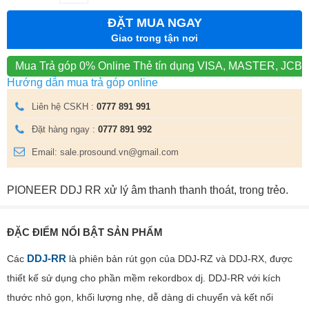
ĐẶT MUA NGAY
Giao trong tận nơi
Mua Trả góp 0% Online
Thẻ tín dụng VISA, MASTER, JCB
Hướng dẫn mua trả góp online
Liên hệ CSKH :
0777 891 991
Đặt hàng ngay :
0777 891 992
Email: sale.prosound.vn@gmail.com
PIONEER DDJ RR xử lý âm thanh thanh thoát, trong trẻo.
ĐẶC ĐIỂM NỔI BẬT SẢN PHẨM
DDJ-RR
Các
là phiên bản rút gọn của DDJ-RZ và DDJ-RX, được
thiết kế sử dụng cho phần mềm rekordbox dj. DDJ-RR với kích
thước nhỏ gọn, khối lượng nhẹ, dễ dàng di chuyển và kết nối