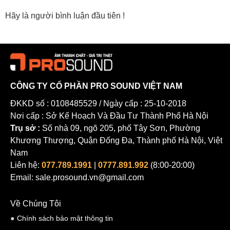
được duy trì tại phiên bản này.
Hãy là người bình luận đầu tiên !
Tích hợp chức năng Slip Mode và Vinyl trên một nút nhấn.
CÔNG TY CỔ PHẦN PRO SOUND VIỆT NAM
ĐKKD số : 0108485529 / Ngày cấp : 25-10-2018
Nơi cấp : Sở Kế Hoạch Và Đầu Tư Thành Phố Hà Nội
Trụ sở :
Số nhà 09, ngõ 205, phố Tây Sơn, Phường
Khương Thượng, Quận Đống Đa, Thành phố Hà Nội, Việt
Nam
Liên hệ:
077.789.1991
|
0777.891.992
(8:00-20:00)
Email: sale.prosound.vn@gmail.com
Về Chúng Tôi
Chính sách bảo mật thông tin