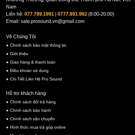
Nam
Liên hệ:
077.789.1991
|
0777.891.992
(8:00-20:00)
Email: sale.prosound.vn@gmail.com
Về Chúng Tôi
Góc phủ bất đối xứng – đổi hướng tính chỉ bằng cách lật loa
Chính sách bảo mật thông tin
SA102 có góc phủ
30 độ ngang x 45 độ dọc bất đối xứng
, với:
Giới thiệu
7 độ hướng lên
Giao hàng & thanh toán
38 độ hướng xuống
Điều khoản sử dụng
Chi Tiết Liên Hệ Pro Sound
Thiết kế này cho phép kỹ thuật viên
thay đổi hướng phủ dọc chỉ
bằng cách lật ngược thùng loa
, không cần:
Hỗ trợ khách hàng
Phần mềm steering
Chính sách đổi trả hàng
Cơ cấu cơ khí phức tạp
Chính sách bảo hành
Nghiêng cả cụm loa
Chính sách vận chuyển
Loa có thể sử dụng ở các cấu hình:
Hình thức mua trả góp online
Đặt đứng