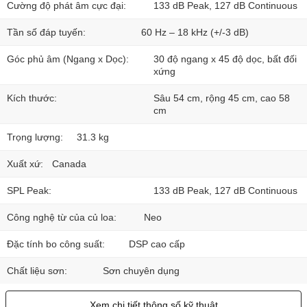
Cường độ phát âm cực đại:
133 dB Peak, 127 dB Continuous
Tần số đáp tuyến:
60 Hz – 18 kHz (+/-3 dB)
Góc phủ âm (Ngang x Dọc):
30 độ ngang x 45 độ dọc, bất đối
xứng
Kích thước:
Sâu 54 cm, rộng 45 cm, cao 58
cm
Trọng lượng:
31.3 kg
Xuất xứ:
Canada
SPL Peak:
133 dB Peak, 127 dB Continuous
Công nghệ từ của củ loa:
Neo
Đặc tính bo công suất:
DSP cao cấp
Chất liệu sơn:
Sơn chuyên dụng
Xem chi tiết thông số kỹ thuật