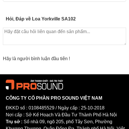
phép:
Ghép củ loa bass 10 inch và driver treble vào cùng một họng
Hỏi, Đáp về Loa Yorkville SA102
kèn
Tăng hiệu suất tổng thể
Kiểm soát hướng tính cực tốt
Loại bỏ hiện tượng comb-filter thường gặp khi ghép nhiều
họng kèn và loa bass
Hãy là người bình luận đầu tiên !
Kết quả là âm thanh
tập trung, rõ ràng, ít nhiễu xạ
, đặc biệt hiệu
quả trong các không gian khó về âm học.
CÔNG TY CỔ PHẦN PRO SOUND VIỆT NAM
ĐKKD số : 0108485529 / Ngày cấp : 25-10-2018
Nơi cấp : Sở Kế Hoạch Và Đầu Tư Thành Phố Hà Nội
Trụ sở :
Số nhà 09, ngõ 205, phố Tây Sơn, Phường
Khương Thượng, Quận Đống Đa, Thành phố Hà Nội, Việt