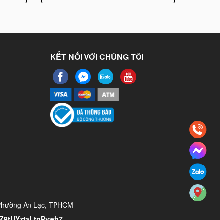
KẾT NỐI VỚI CHÚNG TÔI
 Phường An Lạc, TPHCM
/YZ9tUYztaLtnPvwh7