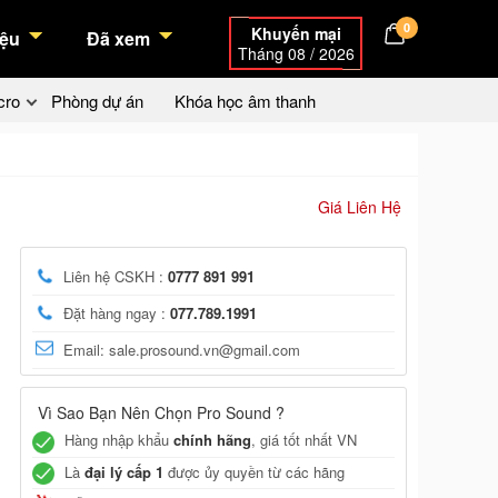
0
Khuyến mại
ệu
Đã xem
Tháng 08 / 2026
cro
Phòng dự án
Khóa học âm thanh
Giá Liên Hệ
Liên hệ CSKH :
0777 891 991
Đặt hàng ngay :
077.789.1991
Email: sale.prosound.vn@gmail.com
Vì Sao Bạn Nên Chọn Pro Sound ?
Hàng nhập khẩu
chính hãng
, giá tốt nhất VN
Là
đại lý cấp 1
được ủy quyền từ các hãng