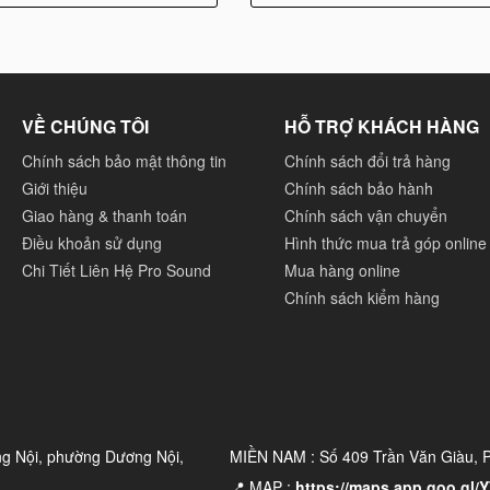
VỀ CHÚNG TÔI
HỖ TRỢ KHÁCH HÀNG
Chính sách bảo mật thông tin
Chính sách đổi trả hàng
Giới thiệu
Chính sách bảo hành
Giao hàng & thanh toán
Chính sách vận chuyển
Điều khoản sử dụng
Hình thức mua trả góp online
Chi Tiết Liên Hệ Pro Sound
Mua hàng online
Chính sách kiểm hàng
 trong lĩnh vực nào
ờng và sự kiện doanh nghiệp. Với khả năng tái tạo âm thanh
 ràng và hiệu quả trong các buổi họp, báo cáo, và hội nghị.
ng Nội, phường Dương Nội,
MIỀN NAM : Số 409 Trần Văn Giàu,
u, âm thanh rõ ràng và mạnh mẽ là điều quan trọng. Adamson
📍 MAP :
https://maps.app.goo.gl