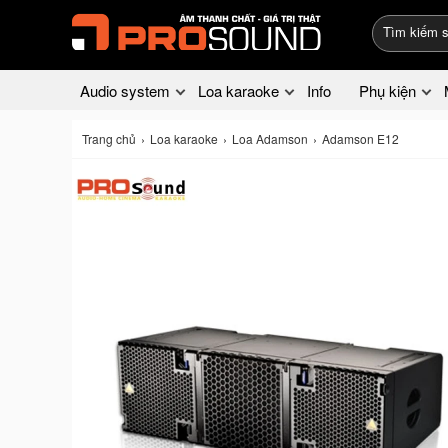
Audio system
Loa karaoke
Info
Phụ kiện
Trang chủ
Loa karaoke
Loa Adamson
Adamson E12