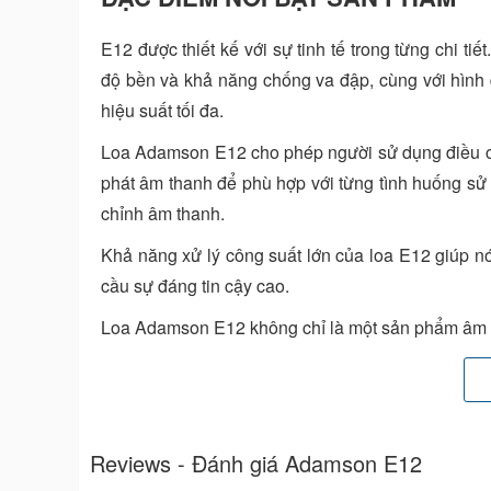
E12 được thiết kế với sự tinh tế trong từng chi ti
độ bền và khả năng chống va đập, cùng với hình
hiệu suất tối đa.
Loa Adamson E12 cho phép người sử dụng điều c
phát âm thanh để phù hợp với từng tình huống sử d
chỉnh âm thanh.
Khả năng xử lý công suất lớn của loa E12 giúp nó
cầu sự đáng tin cậy cao.
Loa Adamson E12 không chỉ là một sản phẩm âm t
giữa công nghệ hiện đại và thiết kế đẳng cấp. V
vững chắc trong ngành công nghiệp âm thanh và
đòi hỏi sự hoàn hảo.
Reviews - Đánh giá Adamson E12