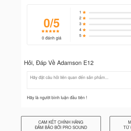
1
0/5
2
3
4
5
0 đánh giá
Hỏi, Đáp Về Adamson E12
Hãy là người bình luận đầu tiên !
CAM KẾT CHÍNH HÃNG
M
ĐẢM BẢO BỞI PRO SOUND
TỪ 