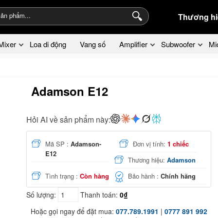
Thương hi
Mixer
Loa di động
Vang số
Amplifier
Subwoofer
Mi
Adamson E12
Hỏi AI về sản phẩm này:
Mã SP :
Adamson-
Đơn vị tính:
1 chiếc
E12
Thương hiệu:
Adamson
Tình trạng :
Còn hàng
Bảo hành :
Chính hãng
Số lượng:
Thanh toán:
0₫
Hoặc gọi ngay để đặt mua:
077.789.1991
|
0777 891 992