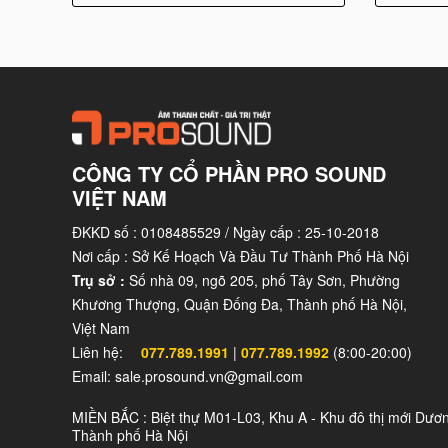
CÔNG TY CỔ PHẦN PRO SOUND
VIỆT NAM
ĐKKD số : 0108485529 / Ngày cấp : 25-10-2018
Nơi cấp : Sở Kế Hoạch Và Đầu Tư Thành Phố Hà Nội
Trụ sở :
Số nhà 09, ngõ 205, phố Tây Sơn, Phường
Khương Thượng, Quận Đống Đa, Thành phố Hà Nội,
Loa Adamson E12 phù hợp sử dụng
Việt Nam
Liên hệ:
077.789.1991
|
077.789.1992
(8:00-20:00)
Loa Adamson
E12 cũng thích hợp cho các hội trư
Email: sale.prosound.vn@gmail.com
sắc nét, nó giúp truyền đạt thông điệp một cách rõ
MIỀN BẮC : Biệt thự M01-L03, Khu A - Khu đô thị mới Dươ
Thành phố Hà Nội
Trong các sự kiện thể thao và trình diễn sân khấ