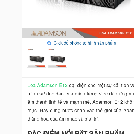
Click để phóng to hình sản phẩm
Loa Adamson E12
đại diện cho một sự cải tiến v
minh sự độc đáo của mình trong việc đáp ứng nh
âm thanh tinh tế và mạnh mẽ, Adamson E12 không
thực. Hãy cùng bước chân vào thế giới của Adam
thăng hoa của âm nhạc và giải trí.
ĐẶC ĐIỂM NỔI BẬT SẢN PHẨM