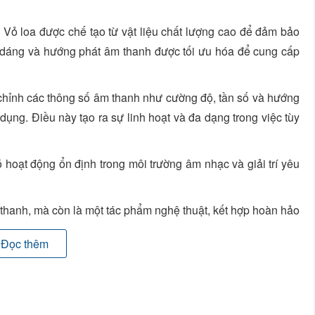
ết. Vỏ loa được chế tạo từ vật liệu chất lượng cao để đảm bảo
 dáng và hướng phát âm thanh được tối ưu hóa để cung cấp
hỉnh các thông số âm thanh như cường độ, tần số và hướng
ụng. Điều này tạo ra sự linh hoạt và đa dạng trong việc tùy
 hoạt động ổn định trong môi trường âm nhạc và giải trí yêu
hanh, mà còn là một tác phẩm nghệ thuật, kết hợp hoàn hảo
ới những đặc điểm nổi bật này, nó đã xây dựng một tên tuổi
Đọc thêm
 trở thành lựa chọn ưa thích của những người yêu âm nhạc