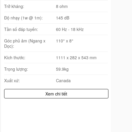
Trở kháng:
8 ohm
Độ nhạy (1w @ 1m):
145 dB
Tần số đáp tuyến:
60 Hz - 18 kHz
Góc phủ âm (Ngang x
110° x 8°
Dọc):
Kích thước:
1111 x 282 x 543 mm
Trọng lượng:
59.9kg
Xuất xứ:
Canada
Xem chi tiết