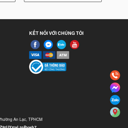
KẾT NỐI VỚI CHÚNG TÔI
 Phường An Lạc, TPHCM
/YZ9tUYztaLtnPvwh7