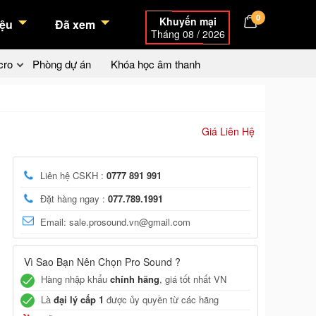
0
Khuyến mại
ệu
Đã xem
Tháng 08 / 2026
cro
Phòng dự án
Khóa học âm thanh
Giá Liên Hệ
Liên hệ CSKH :
0777 891 991
Đặt hàng ngay :
077.789.1991
Email: sale.prosound.vn@gmail.com
Vì Sao Bạn Nên Chọn Pro Sound ?
Hàng nhập khẩu
chính hãng
, giá tốt nhất VN
Là
đại lý cấp 1
được ủy quyền từ các hãng