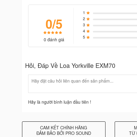
1
0/5
2
3
4
5
0 đánh giá
Hỏi, Đáp Về Loa Yorkville EXM70
Hai loa có thể được kết nối với nhau bằng một dâ
cho các sự kiện lớn hơn.
Được thiết kế để tối đa hóa tính di động và tiện lợi
Hãy là người bình luận đầu tiên !
để dễ dàng vận chuyển và bố trí.
CAM KẾT CHÍNH HÃNG
M
ĐẢM BẢO BỞI PRO SOUND
TỪ 