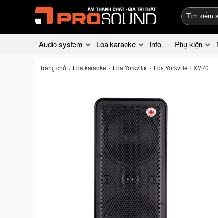
Audio system
Loa karaoke
Info
Phụ kiện
Trang chủ
Loa karaoke
Loa Yorkville
Loa Yorkville EXM70