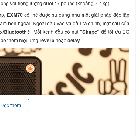
 động với trọng lượng dưới 17 pound (khoảng 7.7 kg).
ợp,
EXM70
có thể được sử dụng như một giải pháp độc lập
 âm bên ngoài. Ngoài đầu vào và đầu ra chính, mặt sau của
ux/Bluetooth®
. Mỗi kênh đều có nút
"Shape"
để tối ưu EQ
để thêm hiệu ứng
reverb
hoặc
delay
.
Đọc thêm