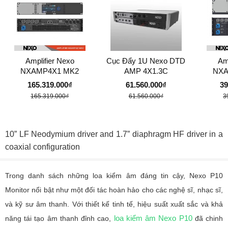
Amplifier Nexo
Cục Đẩy 1U Nexo DTD
Am
NXAMP4X1 MK2
AMP 4X1.3C
NXA
165.319.000₫
61.560.000₫
39
165.319.000₫
61.560.000₫
3
10” LF Neodymium driver and 1.7” diaphragm HF driver in a
coaxial configuration
Trong danh sách những loa kiểm âm đáng tin cậy, Nexo P10
Monitor nổi bật như một đối tác hoàn hảo cho các nghệ sĩ, nhạc sĩ,
và kỹ sư âm thanh. Với thiết kế tinh tế, hiệu suất xuất sắc và khả
loa kiểm âm Nexo P10
năng tái tạo âm thanh đỉnh cao,
đã chinh