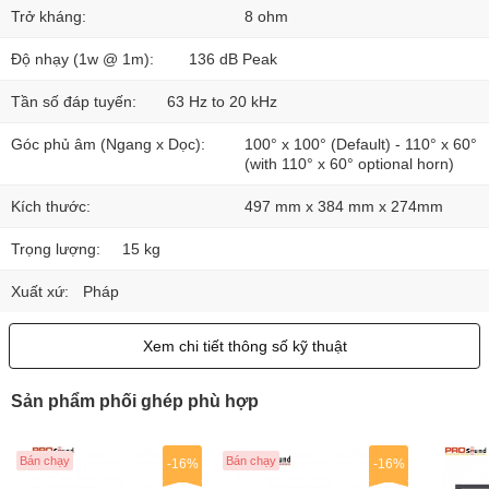
Trở kháng:
8 ohm
Độ nhạy (1w @ 1m):
136 dB Peak
Tần số đáp tuyến:
63 Hz to 20 kHz
Góc phủ âm (Ngang x Dọc):
100° x 100° (Default) - 110° x 60°
(with 110° x 60° optional horn)
Kích thước:
497 mm x 384 mm x 274mm
Trọng lượng:
15 kg
Xuất xứ:
Pháp
Xem chi tiết thông số kỹ thuật
Sản phẩm phối ghép phù hợp
Bán chạy
Bán chạy
-16%
-16%