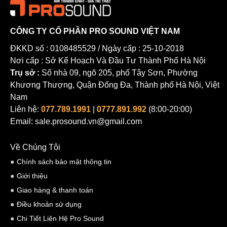
Những linh kiện cao cấp tích hợp trong loa kiểm âm Nexo
P10 (Monitor)
CÔNG TY CỔ PHẦN PRO SOUND VIỆT NAM
Màng loa của Nexo P10 được làm bằng chất liệu cao cấp, giúp tái
ĐKKD số : 0108485529 / Ngày cấp : 25-10-2018
tạo âm thanh chính xác và không biến dạng. Điều này đảm bảo
Nơi cấp : Sở Kế Hoạch Và Đầu Tư Thành Phố Hà Nội
rằng người dùng nhận được âm thanh tốt nhất trong mọi ứng dụng.
Trụ sở :
Số nhà 09, ngõ 205, phố Tây Sơn, Phường
Loa Nexo
P10 sử dụng nam châm loa Neodymium, một loại nam
Khương Thượng, Quận Đống Đa, Thành phố Hà Nội, Việt
Nam
châm mạnh và nhẹ, để tạo lực đẩy âm. Điều này giúp cải thiện hiệu
Liên hệ:
077.789.1991
|
0777.891.992
(8:00-20:00)
suất và hiệu quả năng lượng của loa, đồng thời giảm trọng lượng
Email: sale.prosound.vn@gmail.com
tổng thể của sản phẩm.
Bộ phân tần tín hiệu của Nexo P10 là một linh kiện quan trọng
Về Chúng Tôi
trong việc phân phối tín hiệu âm thanh đến các màng loa con. Nó
Chính sách bảo mật thông tin
được thiết kế để đảm bảo rằng âm thanh được chia đều và chính
Giới thiệu
xác, tối ưu hóa hiệu suất của từng màng loa.
Giao hàng & thanh toán
Điều khoản sử dụng
Chi Tiết Liên Hệ Pro Sound