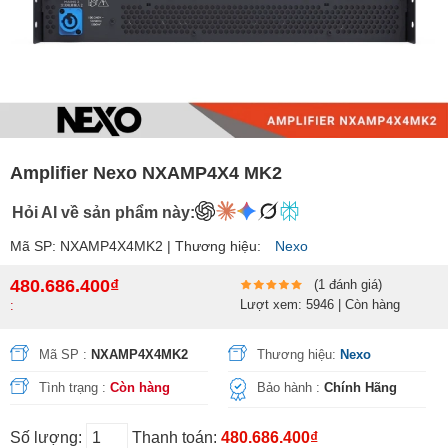
Amplifier Nexo NXAMP4X4 MK2
Hỏi AI về sản phẩm này:
Mã SP: NXAMP4X4MK2 | Thương hiệu:
Nexo
480.686.400₫
(1 đánh giá)
Lượt xem: 5946 | Còn hàng
:
Mã SP :
NXAMP4X4MK2
Thương hiệu:
Nexo
Tình trạng :
Còn hàng
Bảo hành :
Chính Hãng
Số lượng:
Thanh toán:
480.686.400₫