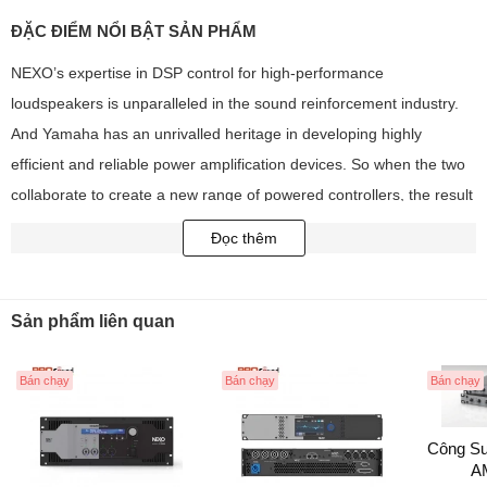
ĐẶC ĐIỂM NỔI BẬT SẢN PHẨM
NEXO’s expertise in DSP control for high-performance
loudspeakers is unparalleled in the sound reinforcement industry.
And Yamaha has an unrivalled heritage in developing highly
efficient and reliable power amplification devices. So when the two
collaborate to create a new range of powered controllers, the result
is sure to be something special.
Đọc thêm
Rated at 4 X 4500 Watts, the NXAMP4X4MK2 combines advanced
signal processing with four state-of-the-art Class D amplifiers to
Sản phẩm liên quan
create a flexible, light-weight powering and control solution for
NEXO loudspeaker systems.
Bán chạy
Bán chạy
Bán chạy
Ideal for use in fixed installations and touring, these powered
controllers are easy to set up and quick to deploy, with all essential
Công S
parameters readily accessible via a large colour touch-screen on
A
the front panel and a comprehensive range of control and