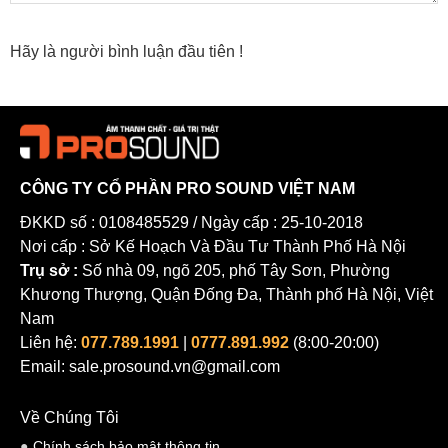
KEY FEATURES
Hãy là người bình luận đầu tiên !
NEXO and Yamaha collaborate to create the perfect, light
weight power and control solution for NEXO loudspeaker
systems
Achieves significant advances in sound quality over previous
generation NXAMPs
CÔNG TY CỔ PHẦN PRO SOUND VIỆT NAM
4 x ultra-low distortion Class D amplifiers
ĐKKD số : 0108485529 / Ngày cấp : 25-10-2018
4 x 4500 Watts
Nơi cấp : Sở Kế Hoạch Và Đầu Tư Thành Phố Hà Nội
All essential parameters accessible via a large colour
Trụ sở :
Số nhà 09, ngõ 205, phố Tây Sơn, Phường
touchscreen on the front panel
Khương Thượng, Quận Đống Đa, Thành phố Hà Nội, Việt
Universal 100 - 240 mains voltage range
Nam
Uses PFC (Power Factor Correction) technology
Liên hệ:
077.789.1991
|
0777.891.992
(8:00-20:00)
Remote control card fitted as standard
Email: sale.prosound.vn@gmail.com
Optional Dante, EtherSound and AES network cards available
Về Chúng Tôi
Chính sách bảo mật thông tin