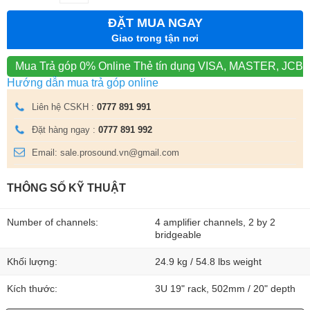
ĐẶT MUA NGAY
Giao trong tận nơi
Mua Trả góp 0% Online
Thẻ tín dụng VISA, MASTER, JCB
Hướng dẫn mua trả góp online
Liên hệ CSKH :
0777 891 991
Đặt hàng ngay :
0777 891 992
Email: sale.prosound.vn@gmail.com
THÔNG SỐ KỸ THUẬT
Number of channels:
4 amplifier channels, 2 by 2
bridgeable
Khối lượng:
24.9 kg / 54.8 lbs weight
Kích thước:
3U 19" rack, 502mm / 20" depth