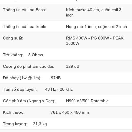
Thông tin củ Loa Bass:
Kích thước 40 cm, cuộn coil 3
inch
Thông tin củ Loa treble:
Họng mở 1 inch, cuộn coil 2 inch
Công suất:
RMS 400W - PG 800W - PEAK
1600W
Trở kháng:
8 Ohms
Cường độ phát âm cực đại:
129 dB
Độ nhạy (1w @ 1m):
97dB
Tần số đáp tuyến:
43 Hz - 20 kHz
Góc phủ âm (Ngang x Dọc):
H90ﾟ x V50ﾟ Rotatable
Kích thước:
761 x 460 x 450 mm
Trọng lượng:
21,3 kg