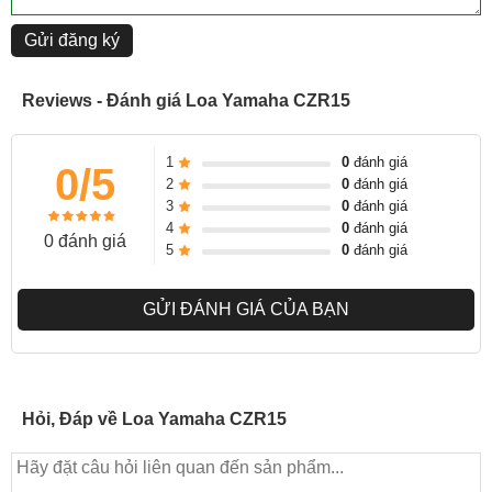
Gửi đăng ký
Reviews - Đánh giá Loa Yamaha CZR15
1
0
đánh giá
0/5
2
0
đánh giá
3
0
đánh giá
4
0
đánh giá
0 đánh giá
5
0
đánh giá
Video: Đánh giá DZR15 của Prosound Việt Nam dòng tương tự với
GỬI ĐÁNH GIÁ CỦA BẠN
CZR chỉ khác có bo công suất
Hỏi, Đáp về Loa Yamaha CZR15