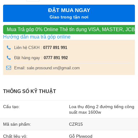
ĐẶT MUA NGAY
Giao trong tận nơi
Mua Trả góp 0% Online
Thẻ tín dụng VISA, MASTER, JCB
Hướng dẫn mua trả góp online
Liên hệ CSKH :
0777 891 991
Đặt hàng ngay :
0777 891 992
Email: sale.prosound.vn@gmail.com
THÔNG SỐ KỸ THUẬT
Cấu tạo:
Loa thụ động 2 đường tiếng công
suất max 1600w
Mã sản phẩm:
CZR15
Chất liệu vỏ:
Gỗ Plywood