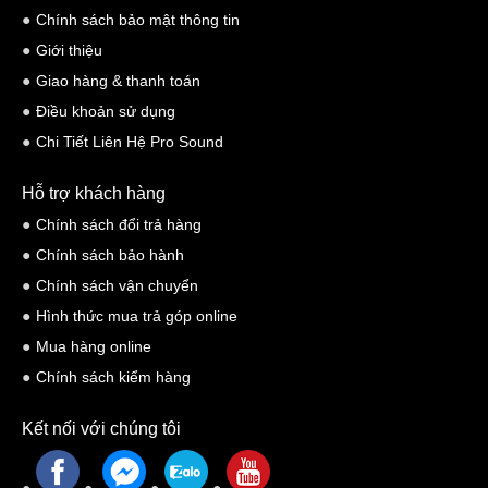
CZR series có tổng cộng 3 model, trong đó có 3 biến thể khác có
Chính sách bảo mật thông tin
hậu tố W đằng sau tên gọi, là các sản phẩm loa có màu trắng
Giới thiệu
Đi kèm với CZR, hãng có giới thiệu thêm dòng loa SUB dành riêng
Giao hàng & thanh toán
cho CZR đó chính là Series Sub CXS XLF, cũng có các lựa
Điều khoản sử dụng
chọn màu trắng tương tự.
Chi Tiết Liên Hệ Pro Sound
Hỗ trợ khách hàng
Chính sách đổi trả hàng
Chính sách bảo hành
Chính sách vận chuyển
Hình thức mua trả góp online
Mua hàng online
Chính sách kiểm hàng
Dòng loa CZR cũng được các kỹ sư của Nexo tinh chỉnh âm thanh.
Kết nối với chúng tôi
Nếu bạn chưa biết, vào năm 2008, Nexo đã được tập đoàn
Yamaha mua lại nhưng vẫn hoạt động và sản xuất thương hiệu độc