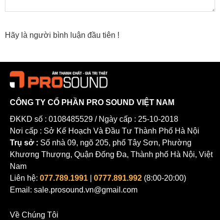
Hãy là người bình luận đầu tiên !
Pro Sound - Trung Tâm Trải Nghiệm Âm Thanh Yamaha Việt Nam
CÔNG TY CỔ PHẦN PRO SOUND VIỆT NAM
ĐKKD số : 0108485529 / Ngày cấp : 25-10-2018
Nơi cấp : Sở Kế Hoạch Và Đầu Tư Thành Phố Hà Nội
Trụ sở :
Số nhà 09, ngõ 205, phố Tây Sơn, Phường
Khương Thượng, Quận Đống Đa, Thành phố Hà Nội, Việt
Nam
Liên hệ:
077.789.1991
|
0777.891.992
(8:00-20:00)
Email: sale.prosound.vn@gmail.com
1. Tổng quan
Về Chúng Tôi