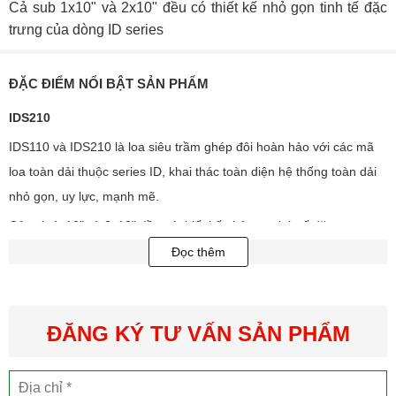
Cả sub 1x10" và 2x10" đều có thiết kế nhỏ gọn tinh tế đặc
trưng của dòng ID series
ĐẶC ĐIỂM NỔI BẬT SẢN PHẨM
IDS210
IDS110 và IDS210 là loa siêu trầm ghép đôi hoàn hảo với các mã
loa toàn dải thuộc series ID, khai thác toàn diện hệ thống toàn dải
nhỏ gọn, uy lực, mạnh mẽ.
Cả sub 1x10" và 2x10" đều có thiết kế nhỏ gọn tinh tế đặc trưng
của dòng ID series, chỉ cao 285mm, đặc biệt dễ lắp đặt ở những vị
Đọc thêm
trí kín đáo, âm tường, dưới nội thất, hoặc giấu dưới cầu thang, vô
cùng tinh tế phù hợp để lắp đặt ở những công trình cao cấp, sang
trọng, lịch thiệp.
ĐĂNG KÝ TƯ VẤN SẢN PHẨM
Sản phẩm có bộ linh kiện giá treo, lỗ bắt vít được thiết kế đồng bộ.
IDS110 hoặc IDS210 được trang bị củ loa 10” được thiết kế riêng