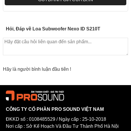
tích hợp với mọi mã sản phẩm loa thuộc dòng ID, hoặc các hệ
thống khác của NEXO.
Hỏi, Đáp về Loa Subwoofer Nexo ID S210T
Hãy là người bình luận đầu tiên !
CÔNG TY CỔ PHẦN PRO SOUND VIỆT NAM
ĐKKD số : 0108485529 / Ngày cấp : 25-10-2018
Nơi cấp : Sở Kế Hoạch Và Đầu Tư Thành Phố Hà Nội