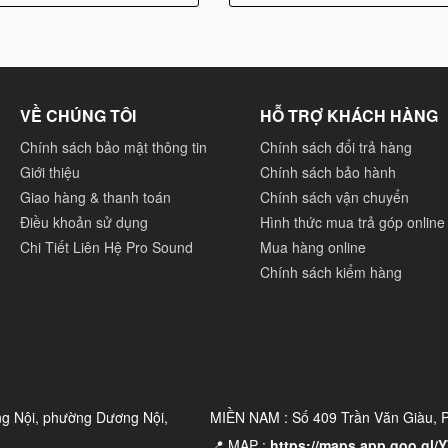
khả năng chống thời tiết và khả năng tái tạo âm thanh tuyệt
và thiết kế kỹ lưỡng, loa ngoài trời này mang đến trải nghiệm
gian ngoài trời.
VỀ CHÚNG TÔI
HỖ TRỢ KHÁCH HÀNG
Chính sách bảo mật thông tin
Chính sách đổi trả hàng
Giới thiệu
Chính sách bảo hành
Giao hàng & thanh toán
Chính sách vận chuyển
Điều khoản sử dụng
Hình thức mua trả góp online
Chi Tiết Liên Hệ Pro Sound
Mua hàng online
Chính sách kiểm hàng
ng Nội, phường Dương Nội,
MIỀN NAM : Số 409 Trần Văn Giàu,
📍 MAP :
https://maps.app.goo.gl