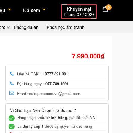
0
Khuyến mại
ệu
Đã xem
Tháng 08 / 2026
cro
Phòng dự án
Khóa học âm thanh
7.990.000₫
Liên hệ CSKH :
0777 891 991
Đặt hàng ngay :
077.789.1991
Email: sale.prosound.vn@gmail.com
Vì Sao Bạn Nên Chọn Pro Sound ?
Hàng nhập khẩu
chính hãng
, giá tốt nhất VN
Là
đại lý cấp 1
được ủy quyền từ các hãng