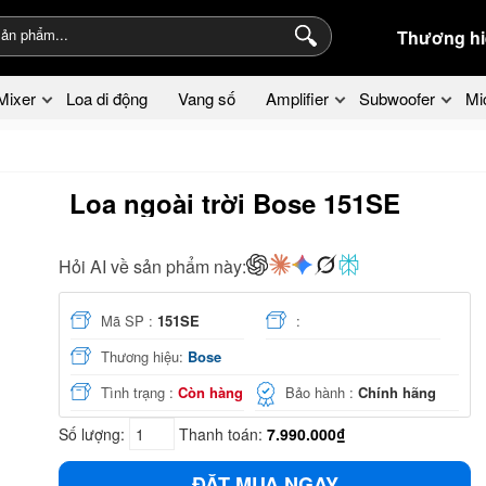
Thương hi
Mixer
Loa di động
Vang số
Amplifier
Subwoofer
Mi
Loa ngoài trời Bose 151SE
Hỏi AI về sản phẩm này:
Mã SP :
151SE
:
Thương hiệu:
Bose
Tình trạng :
Còn hàng
Bảo hành :
Chính hãng
Số lượng:
Thanh toán:
7.990.000₫
ĐẶT MUA NGAY