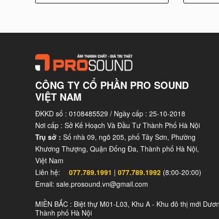
Cấu tạo của Bose 151SE tập trung vào sự bền bỉ, 
vời. Nhờ vào việc sử dụng vật liệu chất lượng cao 
âm nhạc chất lượng cao và đáng tin cậy cho không 
CÔNG TY CỔ PHẦN PRO SOUND
VIỆT NAM
ĐKKD số : 0108485529 / Ngày cấp : 25-10-2018
Nơi cấp : Sở Kế Hoạch Và Đầu Tư Thành Phố Hà Nội
Trụ sở :
Số nhà 09, ngõ 205, phố Tây Sơn, Phường
Khương Thượng, Quận Đống Đa, Thành phố Hà Nội,
Việt Nam
Liên hệ:
077.789.1991
|
077.789.1992
(8:00-20:00)
Email: sale.prosound.vn@gmail.com
MIỀN BẮC : Biệt thự M01-L03, Khu A - Khu đô thị mới Dươ
Thành phố Hà Nội