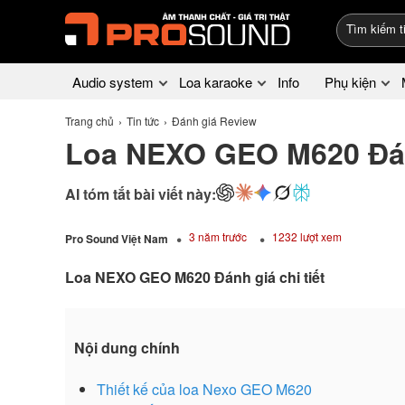
Audio system
Loa karaoke
Info
Phụ kiện
Trang chủ
Tin tức
Đánh giá Review
Loa NEXO GEO M620 Đánh
AI tóm tắt bài viết này:
3 năm trước
1232 lượt xem
Pro Sound Việt Nam
Loa NEXO GEO M620 Đánh giá chi tiết
Nội dung chính
Thiết kế của loa Nexo GEO M620