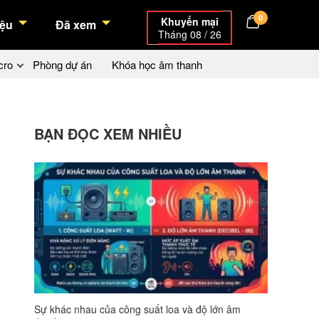
0
Khuyến mại
ệu
Đã xem
Tháng 08 / 26
cro
Phòng dự án
Khóa học âm thanh
BẠN ĐỌC XEM NHIỀU
Sự khác nhau của công suất loa và độ lớn âm