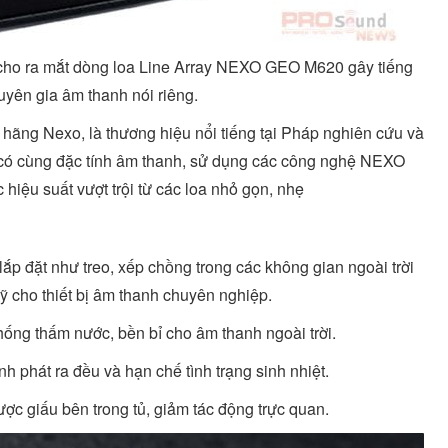
cho ra mắt dòng loa Line Array NEXO GEO M620 gây tiếng
uyên gia âm thanh nói riêng.
hãng Nexo, là thương hiệu nổi tiếng tại Pháp nghiên cứu và
 có cùng đặc tính âm thanh, sử dụng các công nghệ NEXO
iệu suất vượt trội từ các loa nhỏ gọn, nhẹ
ắp đặt như treo, xếp chồng trong các không gian ngoài trời
 cho thiết bị âm thanh chuyên nghiệp.
ống thấm nước, bền bỉ cho âm thanh ngoài trời.
anh phát ra đều và hạn chế tình trạng sinh nhiệt.
c giấu bên trong tủ, giảm tác động trực quan.