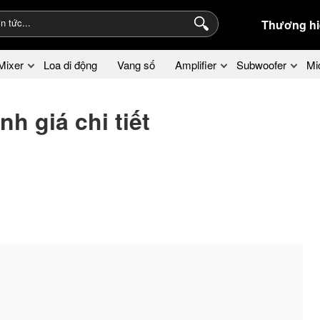
Thương hi
Mixer
Loa di động
Vang số
Amplifier
Subwoofer
Mi
 giá chi tiết