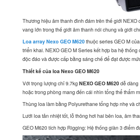
Thương hiệu âm thanh đình đám trên thế giới NEXO 
vang lớn trong thế giới âm thanh nói chung và giới ch
Loa array Nexo GEO M620
thuộc series GEO M của 
triển khai. NEXO GEO M Series kết hợp ba hệ thống
độc đáo và được cấp bằng sáng chế để đạt được mức h
Thiết kế của loa Nexo GEO M620
Với trọng lượng chỉ 9.7kg
NEXO GEO M620
dễ dàng l
hoặc trong phòng mang đến cái nhìn tổng thể thẩm mỹ
Thùng loa làm bằng Polyurethane tổng hợp nhẹ và ch
Lưới loa tản nhiệt tốt, lỗ thông hơi hai bên loa, âm th
GEO M620 tích hợp Rigging: Hệ thống giàn 3 điểm đượ