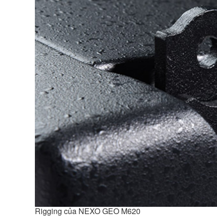
Rigging của NEXO GEO M620