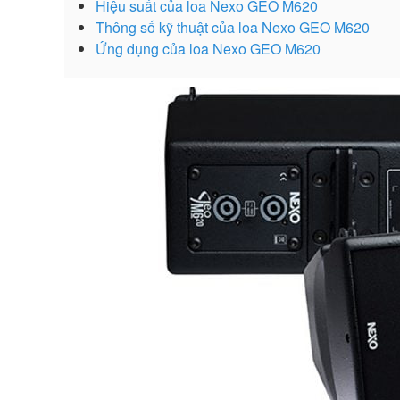
Hiệu suất của loa Nexo GEO M620
Thông số kỹ thuật của loa Nexo GEO M620
Ứng dụng của loa Nexo GEO M620