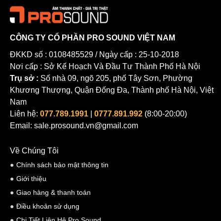
CÔNG TY CỔ PHẦN PRO SOUND VIỆT NAM
ĐKKD số : 0108485529 / Ngày cấp : 25-10-2018
2. Công Nghệ Độc Quyền Tiên Tiến Từ NEXO
Nơi cấp : Sở Kế Hoạch Và Đầu Tư Thành Phố Hà Nội
Trụ sở :
Số nhà 09, ngõ 205, phố Tây Sơn, Phường
Sự khác biệt của GEO M12 nằm ở hàng loạt công nghệ mang tính
Khương Thượng, Quận Đống Đa, Thành phố Hà Nội, Việt
cách mạng được NEXO đưa vào từ củ loa cho đến ống dẫn sóng:
Nam
Dải cao (HF):
Sử dụng công nghệ ống dẫn sóng độc quyền
Liên hệ:
077.789.1991
|
0777.891.992
(8:00-20:00)
Email: sale.prosound.vn@gmail.com
HRW™
(Hyperbolic Reflective Wavesource), giúp kiểm soát
tần số cao cực kỳ chính xác.
Về Chúng Tôi
Dải trầm (LF):
Tích hợp thiết bị điều hướng pha
PDD™
Chính sách bảo mật thông tin
(Phase Directivity Device), mang lại dải mid-low chắc chắn và
Giới thiệu
rõ nét.
Giao hàng & thanh toán
Cấu trúc thùng loa:
Thừa hưởng vật liệu Urethane co-
Điều khoản sử dụng
polymer với cấu trúc tổ ong siêu bền, siêu nhẹ từ dòng
Chi Tiết Liên Hệ Pro Sound