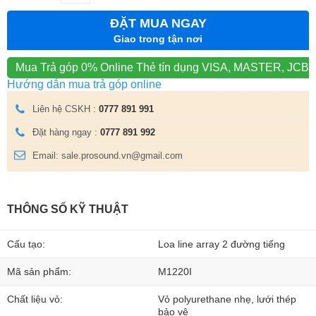
ĐẶT MUA NGAY
Giao trong tận nơi
Mua Trả góp 0% Online
Thẻ tín dụng VISA, MASTER, JCB
Hướng dẫn mua trả góp online
Liên hệ CSKH :
0777 891 991
Đặt hàng ngay :
0777 891 992
Email: sale.prosound.vn@gmail.com
THÔNG SỐ KỸ THUẬT
Cấu tạo:
Loa line array 2 đường tiếng
Mã sản phẩm:
M1220I
Chất liệu vỏ:
Vỏ polyurethane nhẹ, lưới thép
bảo vệ