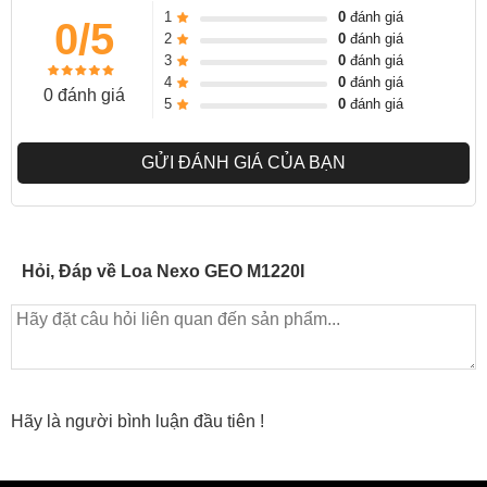
Treble voice coil 3" / họng 1.4"), hệ thống cho phép treo một mảng
1
0
đánh giá
0/5
array lên đến
12 loa
trong hầu hết các không gian, dù là trong nhà
2
0
đánh giá
3
0
đánh giá
hay ngoài trời. Bạn có thể thiết lập cấu hình xếp chồng (stacked)
4
0
đánh giá
hoặc treo (flown), kết hợp hoàn hảo cùng loa Sub đồng bộ
0 đánh giá
5
0
đánh giá
MSUB18
.
GỬI ĐÁNH GIÁ CỦA BẠN
Hỏi, Đáp về Loa Nexo GEO M1220I
Hãy là người bình luận đầu tiên !