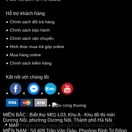
flagship STM Series đình đám.
Cổng thoát hơi (Bass port):
Thiết kế dạng chữ V (V-shaped
Hỗ trợ khách hàng
profile) phiên bản cải tiến, giảm thiểu nhiễu loạn luồng khí và
Chính sách đổi trả hàng
tăng hiệu suất dải trầm.
Chính sách bảo hành
Linh hoạt chuyển đổi Active/Passive:
Phía sau loa được
Chính sách vận chuyển
trang bị một công tắc bảo vệ chống nước, cho phép người
Hình thức mua trả góp online
dùng chuyển đổi "nóng" (on the fly) giữa chế độ 2-way Passive
Mua hàng online
và 2-way Active cực kỳ dễ dàng.
Chính sách kiểm hàng
Kết nối với chúng tôi
MIỀN BẮC : Biệt thự M01-L03, Khu A - Khu đô thị mới
Dương Nội, phường Dương Nội, Thành phố Hà Nội
📍 MAP :
https://maps.app.goo.gl/FyF7ZkiVDrokcDyi7
MIỀN NAM : Số 409 Trần Văn Giàu, Phường Bình Trị Đông