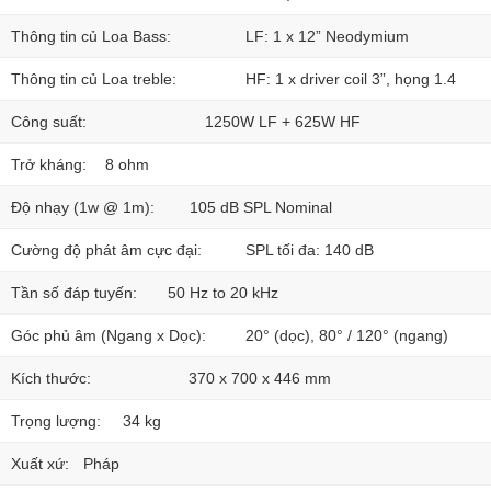
Thông tin củ Loa Bass:
LF: 1 x 12” Neodymium
Thông tin củ Loa treble:
HF: 1 x driver coil 3”, họng 1.4
Công suất:
1250W LF + 625W HF
Trở kháng:
8 ohm
Độ nhạy (1w @ 1m):
105 dB SPL Nominal
Cường độ phát âm cực đại:
SPL tối đa: 140 dB
Tần số đáp tuyến:
50 Hz to 20 kHz
Góc phủ âm (Ngang x Dọc):
20° (dọc), 80° / 120° (ngang)
Kích thước:
370 x 700 x 446 mm
Trọng lượng:
34 kg
Xuất xứ:
Pháp