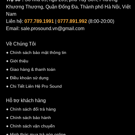
Khương Thượng, Quận Đống Đa, Thành phố Hà Nội, Việt
Nam
Liên hệ:
077.789.1991
|
0777.891.992
(8:00-20:00)
Email: sale.prosound.vn@gmail.com
Các mẫu mixer trong dòng Yamaha MG Series bao gồm các phiên
Về Chúng Tôi
bản MG, MGX và MGXU, với mỗi phiên bản mang đến các tính
Chính sách bảo mật thông tin
năng khác nhau để phù hợp với nhu cầu của người dùng. Dưới đây
Giới thiệu
là sự khác biệt giữa chúng:
Giao hàng & thanh toán
Điều khoản sử dụng
Chi Tiết Liên Hệ Pro Sound
Hỗ trợ khách hàng
Chính sách đổi trả hàng
Chính sách bảo hành
Chính sách vận chuyển
Hình thức mua trả góp online