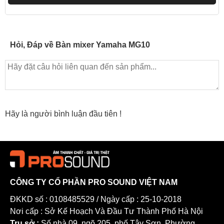
Hỏi, Đáp về Bàn mixer Yamaha MG10
Hãy là người bình luận đầu tiên !
Pro Sound - Trung Tâm Trải Nghiệm Âm Thanh Yamaha Việt Nam
CÔNG TY CỔ PHẦN PRO SOUND VIỆT NAM
ĐKKD số : 0108485529 / Ngày cấp : 25-10-2018
Nơi cấp : Sở Kế Hoạch Và Đầu Tư Thành Phố Hà Nội
Trụ sở :
Số nhà 09, ngõ 205, phố Tây Sơn, Phường