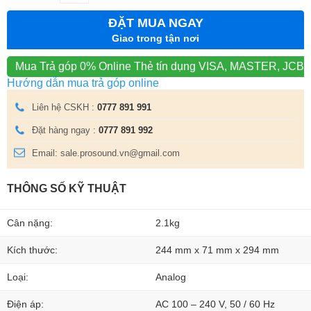
ĐẶT MUA NGAY
Giao trong tận nơi
Mua Trả góp 0% Online
Thẻ tín dụng VISA, MASTER, JCB
Hướng dẫn mua trả góp online
Liên hệ CSKH :
0777 891 991
Đặt hàng ngay :
0777 891 992
Email: sale.prosound.vn@gmail.com
THÔNG SỐ KỸ THUẬT
Cân nặng:
2.1kg
Kích thước:
244 mm x 71 mm x 294 mm
Loại:
Analog
Điện áp:
AC 100 – 240 V, 50 / 60 Hz