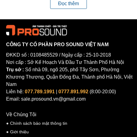
Đọc thêm
CÔNG TY CỔ PHẦN PRO SOUND VIỆT NAM
ĐKKD số : 0108485529 / Ngày cấp : 25-10-2018
Nơi cấp : Sở Kế Hoạch Và Đầu Tư Thành Phố Hà Nội
Trụ sở :
Số nhà 09, ngõ 205, phố Tây Sơn, Phường
Khương Thượng, Quận Đống Đa, Thành phố Hà Nội, Việt
Nam
Liên hệ:
077.789.1991
|
0777.891.992
(8:00-20:00)
Email: sale.prosound.vn@gmail.com
Loa khác có chất lượng tốt
Về Chúng Tôi
Các loại loa khác có chất lượng tốt đang trở thành sự lựa
Chính sách bảo mật thông tin
chọn phổ biến trong hệ thống âm thanh của nhiều người sử
Giới thiệu
dụng. Với nhu cầu đa dạng và phong phú của người dùng,