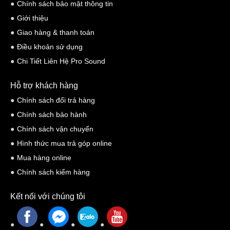
Chính sách bảo mật thông tin
Khi đến với một buổi karaoke, chất âm là yếu tố quan trọng nhất để
Giới thiệu
tạo nên một trải nghiệm tuyệt vời. Và loa Maingo E150 đáp ứng
Giao hàng & thanh toán
mọi mong đợi của bạn với chất âm hoàn hảo và đáng kinh ngạc.
Điều khoản sử dụng
loa karaoke
Với công suất đầu ra mạnh mẽ,
Maingo E150 mang
Chi Tiết Liên Hệ Pro Sound
đến âm thanh rõ ràng, sống động và chi tiết. Bạn sẽ cảm nhận
được sự sắc nét và sự trung thực của âm nhạc, từ các nốt cao đến
Hỗ trợ khách hàng
các nốt thấp. Điều này tạo điều kiện tối ưu để bạn thể hiện tài năng
Chính sách đổi trả hàng
ca hát và truyền đạt cảm xúc của mình thông qua âm nhạc.
Chính sách bảo hành
Ngoài ra, loa hát karaoke Maingo E150 còn được trang bị công
Chính sách vận chuyển
nghệ xử lý âm thanh tiên tiến, giúp cân bằng âm lượng và tạo ra
Hình thức mua trả góp online
hiệu ứng vòm sống động. Điều này tạo ra không gian âm thanh
Mua hàng online
rộng lớn và mở, mang lại trải nghiệm karaoke chân thực và sống
Chính sách kiểm hàng
động. Bạn sẽ cảm nhận được sự chìm đắm trong âm nhạc và sự
Kết nối với chúng tôi
thăng hoa của những ca từ và giai điệu.
Loa Maingo E150 còn có khả năng tái hiện âm thanh chi tiết và cân