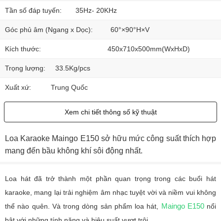
Tần số đáp tuyến:
35Hz- 20KHz
Góc phủ âm (Ngang x Dọc):
60°×90°H×V
Kích thước:
450x710x500mm(WxHxD)
Trọng lượng:
33.5Kg/pcs
Xuất xứ:
Trung Quốc
Xem chi tiết thông số kỹ thuật
Loa Karaoke Maingo E150 sở hữu mức công suất thích hợp
mang đến bầu không khí sôi động nhất.
Loa hát đã trở thành một phần quan trọng trong các buổi hát
karaoke, mang lại trải nghiệm âm nhạc tuyệt vời và niềm vui không
Maingo E150
thể nào quên. Và trong dòng sản phẩm loa hát,
nổi
bật với những tính năng và hiệu suất vượt trội.