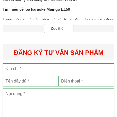
Tìm hiểu về loa karaoke Maingo E150
Trong thế giới của âm nhạc và giải trí gia đình, loa karaoke đóng
vai trò quan trọng để mang đến những giây phút vui vẻ và thư giãn
Đọc thêm
cùng gia đình và bạn bè. Và loa Maingo E150 là một sự lựa chọn
tuyệt vời để tạo ra một không gian karaoke chuyên nghiệp và sống
động ngay tại gia đình.
ĐĂNG KÝ TƯ VẤN SẢN PHẨM
Một trong những điểm nổi bật của loa karaoke Maingo E150 là chất
lượng âm thanh chuyên nghiệp mà nó mang lại. Với công suất đầu
ra mạnh mẽ, loa tái tạo âm thanh một cách rõ ràng và chi tiết.
Những động tác và giọng hát của bạn sẽ được nâng lên một tầm
cao mới, với âm trầm mạnh mẽ và giọng hát truyền cảm. Điều này
mang đến trải nghiệm karaoke tuyệt vời và giúp bạn tận hưởng âm
nhạc một cách trọn vẹn.
Đặc biệt, loa hát karaoke Maingo E150 còn có khả năng chống hú