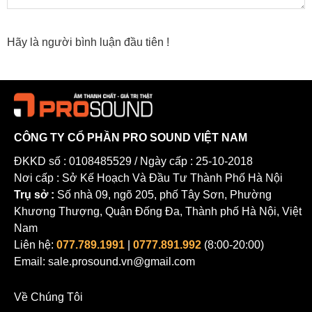
Hãy là người bình luận đầu tiên !
CÔNG TY CỔ PHẦN PRO SOUND VIỆT NAM
ĐKKD số : 0108485529 / Ngày cấp : 25-10-2018
Nơi cấp : Sở Kế Hoạch Và Đầu Tư Thành Phố Hà Nội
Trụ sở :
Số nhà 09, ngõ 205, phố Tây Sơn, Phường
Khương Thượng, Quận Đống Đa, Thành phố Hà Nội, Việt
Nam
Liên hệ:
077.789.1991
|
0777.891.992
(8:00-20:00)
Email: sale.prosound.vn@gmail.com
Loa karaoke Maingo E150 - Sự hoàn hảo đến từ chất âm
Về Chúng Tôi