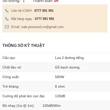
Số lượng:
Thanh toán:
0₫
Liên hệ CSKH :
0777 891 991
Đặt hàng ngay :
0777 891 992
Email: sale.prosound.vn@gmail.com
THÔNG SỐ KỸ THUẬT
Cấu tạo:
Loa 2 đường tiếng
Chất liệu vỏ:
Gỗ bạch dương
Công suất:
580W
Trở kháng:
8 ohm
Cường độ phát âm cực đại:
128dB
Độ nhạy (1w @ 1m):
100dB/W/m