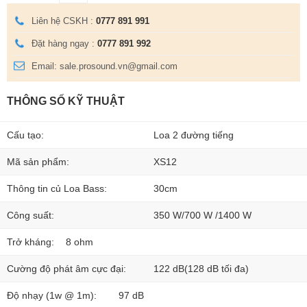
Liên hệ CSKH :
0777 891 991
Đặt hàng ngay :
0777 891 992
Email: sale.prosound.vn@gmail.com
THÔNG SỐ KỸ THUẬT
Cấu tạo:
Loa 2 đường tiếng
Mã sản phẩm:
XS12
Thông tin củ Loa Bass:
30cm
Công suất:
350 W/700 W /1400 W
Trở kháng:
8 ohm
Cường độ phát âm cực đại:
122 dB(128 dB tối đa)
Độ nhạy (1w @ 1m):
97 dB