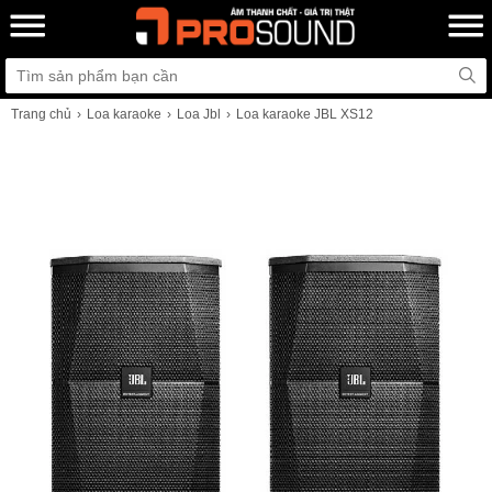
Trang chủ
Loa karaoke
Loa Jbl
Loa karaoke JBL XS12