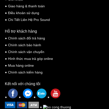
Giao hàng & thanh toán
Điều khoản sử dụng
Chi Tiết Liên Hệ Pro Sound
Hỗ trợ khách hàng
Chính sách đổi trả hàng
Chính sách bảo hành
Chính sách vận chuyển
Loa karaoke JBL XS12 là chọn lựa tốt để hát karaoke
Hình thức mua trả góp online
Loa JBL XS12 là một lựa chọn tốt và đáng giá để hát karaoke. Với
Mua hàng online
chất lượng âm thanh xuất sắc và những ưu điểm vượt trội, XS12 sẽ
Chính sách kiểm hàng
nâng cao trải nghiệm hát karaoke của bạn lên một tầm cao mới.
Kết nối với chúng tôi
Dưới đây là những lý do tại sao XS12 là sự lựa chọn hoàn hảo cho
những người đam mê hát karaoke:
Loa hát karaoke cao cấp
JBL XS12 được trang bị các loa bass,
trung và treble chất lượng cao, giúp tái hiện âm thanh rõ ràng và