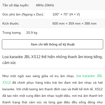
Tần số đáp tuyến:
48Hz-20kHz
Góc phủ âm (Ngang x Dọc):
100° × 70° (H × V)
Kích thước:
600 mm × 359 mm × 388 mm
Trọng lượng:
20,9 kg
Xem chi tiết thông số kỹ thuật
Loa karaoke JBL XS12 thể hiện những thanh âm trong tiếng,
cảm xúc
loa karaoke JBL
Như một ngôi sao sáng giữa vũ trụ âm nhạc,
XS12
đã chinh phục hàng triệu trái tim đam mê âm nhạc và hát
karaoke. Với chất lượng âm thanh đỉnh cao và thiết kế tinh tế, XS12
đã tạo nên một cung điện âm nhạc tuyệt diệu, nơi mà âm thanh trở
thành trạng thái cảm xúc và từng giai điệu đều sống động như