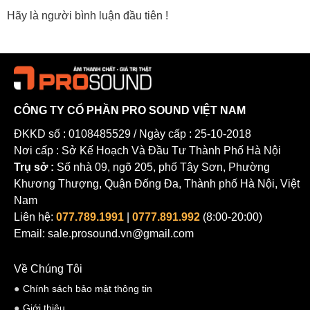
chất lượng âm thanh tuyệt vời và tính năng cao cấp, XS12 là lựa
Hãy là người bình luận đầu tiên !
chọn lý tưởng cho nhiều nhu cầu giải trí âm nhạc khác nhau.
Loa karaoke cao cấp JBL XS12 sở hữu nhiều ưu điểm nổi bật, từ
chất lượng âm thanh xuất sắc, hiệu suất vượt trội, thiết kế sang
trọng và bền bỉ, cho đến tính linh hoạt trong ứng dụng. Đối với
những người đam mê âm nhạc và hát karaoke, XS12 là một lựa
CÔNG TY CỔ PHẦN PRO SOUND VIỆT NAM
chọn đáng giá và đáng tin cậy để tận hưởng niềm vui và cảm xúc
ĐKKD số : 0108485529 / Ngày cấp : 25-10-2018
từ âm nhạc.
Nơi cấp : Sở Kế Hoạch Và Đầu Tư Thành Phố Hà Nội
Trụ sở :
Số nhà 09, ngõ 205, phố Tây Sơn, Phường
Khương Thượng, Quận Đống Đa, Thành phố Hà Nội, Việt
Nam
Liên hệ:
077.789.1991
|
0777.891.992
(8:00-20:00)
Email: sale.prosound.vn@gmail.com
Về Chúng Tôi
Chính sách bảo mật thông tin
Giới thiệu