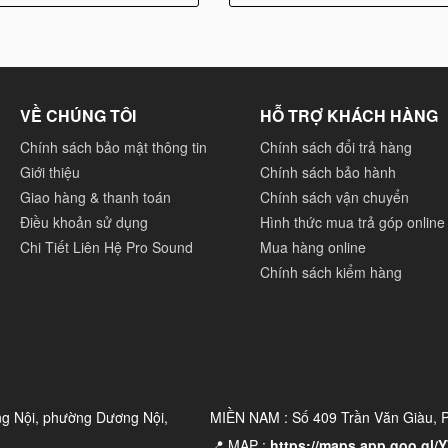
VỀ CHÚNG TÔI
HỖ TRỢ KHÁCH HÀNG
Chính sách bảo mật thông tin
Chính sách đổi trả hàng
Giới thiệu
Chính sách bảo hành
Giao hàng & thanh toán
Chính sách vận chuyển
Điều khoản sử dụng
Hình thức mua trả góp online
Chi Tiết Liên Hệ Pro Sound
Mua hàng online
Chính sách kiểm hàng
âm thanh chân thực
ng Nội, phường Dương Nội,
MIỀN NAM : Số 409 Trần Văn Giàu,
âm thanh chân thực mà nó mang đến. Điều này chủ yếu là
📍 MAP :
https://maps.app.goo.gl