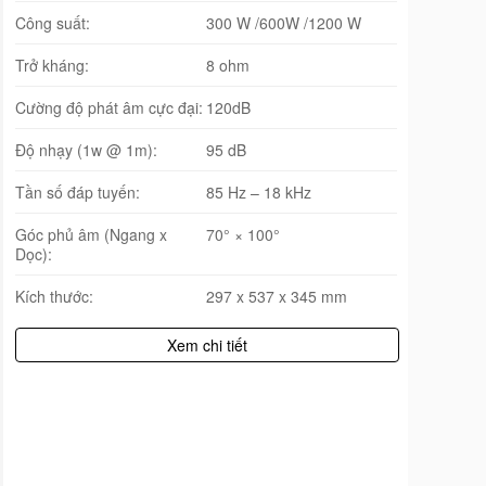
Công suất:
300 W /600W /1200 W
Trở kháng:
8 ohm
Cường độ phát âm cực đại:
120dB
Độ nhạy (1w @ 1m):
95 dB
Tần số đáp tuyến:
85 Hz – 18 kHz
Góc phủ âm (Ngang x
70° × 100°
Dọc):
Kích thước:
297 x 537 x 345 mm
Xem chi tiết