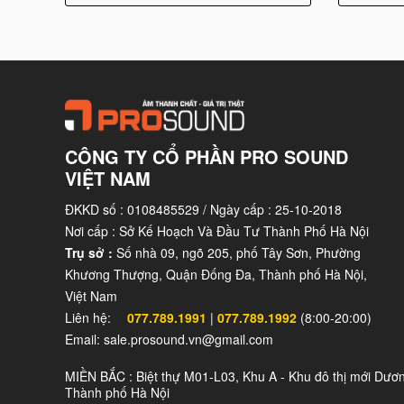
CÔNG TY CỔ PHẦN PRO SOUND
VIỆT NAM
ĐKKD số : 0108485529 / Ngày cấp : 25-10-2018
Nơi cấp : Sở Kế Hoạch Và Đầu Tư Thành Phố Hà Nội
Trụ sở :
Số nhà 09, ngõ 205, phố Tây Sơn, Phường
Khương Thượng, Quận Đống Đa, Thành phố Hà Nội,
Việt Nam
Liên hệ:
077.789.1991
|
077.789.1992
(8:00-20:00)
Email: sale.prosound.vn@gmail.com
Loa karaoke JBL XS10 mang đến 
MIỀN BẮC : Biệt thự M01-L03, Khu A - Khu đô thị mới Dươ
Thành phố Hà Nội
Loa JBL XS10 được đánh giá cao về chất lượng 