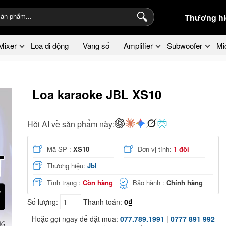
Thương hi
Mixer
Loa di động
Vang số
Amplifier
Subwoofer
Mi
Loa karaoke JBL XS10
Hỏi AI về sản phẩm này:
Mã SP :
XS10
Đơn vị tính:
1 đôi
Thương hiệu:
Jbl
Tình trạng :
Còn hàng
Bảo hành :
Chính hãng
Số lượng:
Thanh toán:
0₫
Hoặc gọi ngay để đặt mua:
077.789.1991
|
0777 891 992