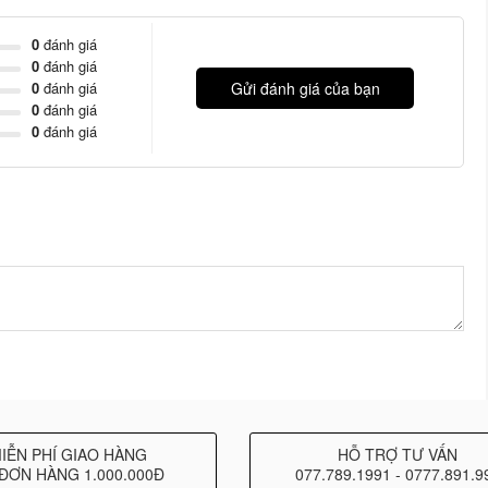
ép bạn dễ dàng kết nối loa với các nguồn âm nhạc như máy
thống karaoke.
0
đánh giá
0
đánh giá
S10 có thêm các tính năng nâng cao cổng USB để phát nhạc
0
đánh giá
Gửi đánh giá của bạn
0
đánh giá
u khiển từ xa.
0
đánh giá
 thể có sự khác biệt về cấu tạo và thông số kỹ thuật, do đó
 cứu thông tin chi tiết từ nguồn tin cậy hoặc liên hệ với nhà
IỄN PHÍ GIAO HÀNG
HỖ TRỢ TƯ VẤN
ĐƠN HÀNG 1.000.000Đ
077.789.1991 - 0777.891.9