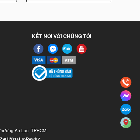
KẾT NỐI VỚI CHÚNG TÔI
 Phường An Lạc, TPHCM
/YZ9tUYztaLtnPvwh7