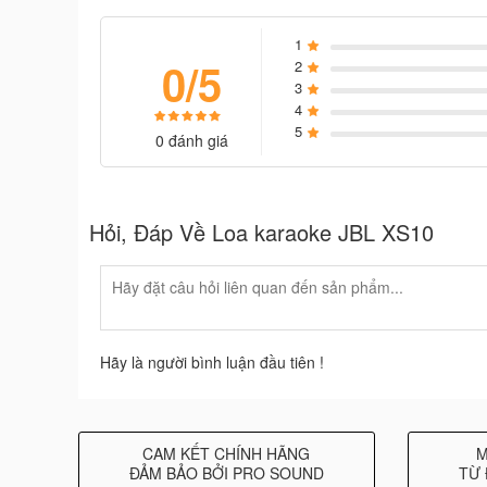
hoặc các cổng loa chuyên dụng. Điều này cho ph
tính, điện thoại di động, máy nghe nhạc, hoặc hệ 
1
0/5
2
Các tính năng khác: Một số phiên bản loa JBL X
3
4
từ ổ cứng, hỗ trợ đọc thẻ nhớ, hoặc tích hợp bộ điề
5
0 đánh giá
Chú ý rằng từng phiên bản loa cao cấp JBL XS10 có
nếu bạn quan tâm đến một phiên bản cụ thể, nên tra
sản xuất để biết thêm thông tin mới nhất.
Hỏi, Đáp Về Loa karaoke JBL XS10
Hãy là người bình luận đầu tiên !
CAM KẾT CHÍNH HÃNG
M
ĐẢM BẢO BỞI PRO SOUND
TỪ 