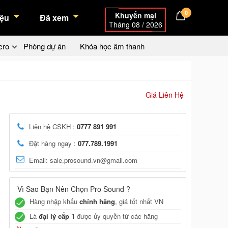
0
Khuyến mại
ệu
Đã xem
Tháng 08 / 2026
cro
Phòng dự án
Khóa học âm thanh
Giá Liên Hệ
Liên hệ CSKH :
0777 891 991
Đặt hàng ngay :
077.789.1991
Email: sale.prosound.vn@gmail.com
Vì Sao Bạn Nên Chọn Pro Sound ?
Hàng nhập khẩu
chính hãng
, giá tốt nhất VN
Là
đại lý cấp 1
được ủy quyền từ các hãng