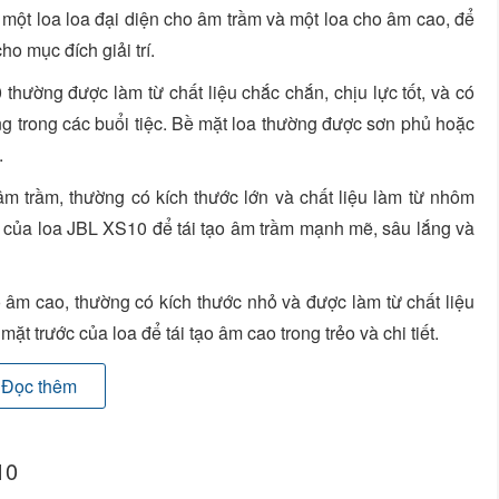
- một loa loa đại diện cho âm trầm và một loa cho âm cao, để
o mục đích giải trí.
 thường được làm từ chất liệu chắc chắn, chịu lực tốt, và có
g trong các buổi tiệc. Bề mặt loa thường được sơn phủ hoặc
.
âm trầm, thường có kích thước lớn và chất liệu làm từ nhôm
áy của loa JBL XS10 để tái tạo âm trầm mạnh mẽ, sâu lắng và
ho âm cao, thường có kích thước nhỏ và được làm từ chất liệu
mặt trước của loa để tái tạo âm cao trong trẻo và chi tiết.
ệp JBL XS10 có công suất đủ lớn để phục vụ các không gian
Đọc thêm
ện lớn. Trở kháng của loa thường được chọn sao cho phù hợp
10
 đầu cắm và kết nối phổ biến như Jack 6.35mm, Jack 3.5mm