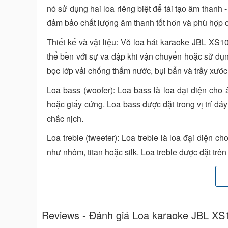
nó sử dụng hai loa riêng biệt để tái tạo âm thanh 
đảm bảo chất lượng âm thanh tốt hơn và phù hợp ch
Thiết kế và vật liệu: Vỏ loa hát karaoke JBL XS10
thể bền với sự va đập khi vận chuyển hoặc sử dụn
bọc lớp vải chống thấm nước, bụi bẩn và trầy xước
Loa bass (woofer): Loa bass là loa đại diện cho 
hoặc giấy cứng. Loa bass được đặt trong vị trí đ
chắc nịch.
Loa treble (tweeter): Loa treble là loa đại diện c
như nhôm, titan hoặc silk. Loa treble được đặt trên 
Công suất và trở kháng: Loa karaoke chuyên nghi
rộng hơn, như quán karaoke, phòng hát hay sự ki
với hệ thống âm thanh và ampli đi kèm.
Reviews - Đánh giá Loa karaoke JBL XS
Kết nối: Loa JBL XS10 thường được trang bị các