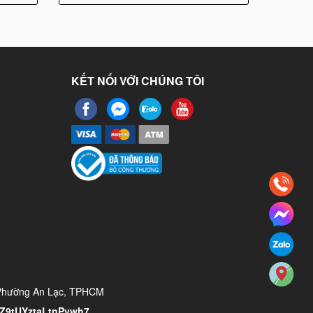
KẾT NỐI VỚI CHÚNG TÔI
 Phường An Lạc, TPHCM
/YZ9tUYztaLtnPvwh7