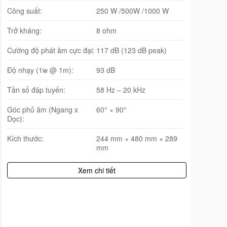
Công suất:
250 W /500W /1000 W
Trở kháng:
8 ohm
Cường độ phát âm cực đại:
117 dB (123 dB peak)
Độ nhạy (1w @ 1m):
93 dB
Tần số đáp tuyến:
58 Hz – 20 kHz
Góc phủ âm (Ngang x
60° × 90°
Dọc):
Kích thước:
244 mm × 480 mm × 289
mm
Xem chi tiết