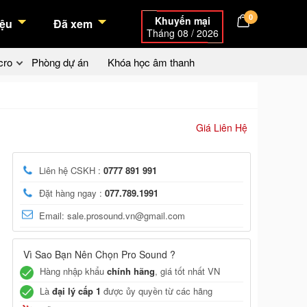
0
Khuyến mại
ệu
Đã xem
Tháng 08 / 2026
cro
Phòng dự án
Khóa học âm thanh
Giá Liên Hệ
Liên hệ CSKH :
0777 891 991
Đặt hàng ngay :
077.789.1991
Email: sale.prosound.vn@gmail.com
Vì Sao Bạn Nên Chọn Pro Sound ?
Hàng nhập khẩu
chính hãng
, giá tốt nhất VN
Là
đại lý cấp 1
được ủy quyền từ các hãng