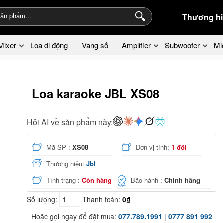
Thương hi
Mixer
Loa di động
Vang số
Amplifier
Subwoofer
Mi
Loa karaoke JBL XS08
Hỏi AI về sản phẩm này:
Mã SP :
XS08
Đơn vị tính:
1 đôi
Thương hiệu:
Jbl
Tình trạng :
Còn hàng
Bảo hành :
Chính hãng
Số lượng:
Thanh toán:
0₫
Hoặc gọi ngay để đặt mua:
077.789.1991
|
0777 891 992