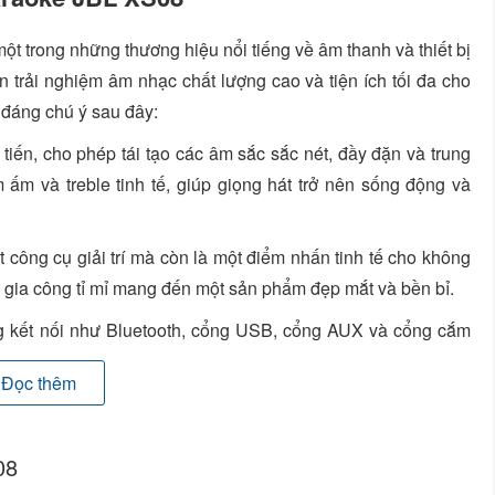
ột trong những thương hiệu nổi tiếng về âm thanh và thiết bị
đến trải nghiệm âm nhạc chất lượng cao và tiện ích tối đa cho
đáng chú ý sau đây:
iến, cho phép tái tạo các âm sắc sắc nét, đầy đặn và trung
m và treble tinh tế, giúp giọng hát trở nên sống động và
 công cụ giải trí mà còn là một điểm nhấn tinh tế cho không
c gia công tỉ mỉ mang đến một sản phẩm đẹp mắt và bền bỉ.
g kết nối như Bluetooth, cổng USB, cổng AUX và cổng cắm
kết nối với các thiết bị di động, máy tính, hoặc các nguồn
Đọc thêm
ông minh, giúp điều chỉnh hiệu ứng âm thanh và điều chỉnh
08
lợi cho các buổi tiệc hát karaoke vui vẻ và sôi động.