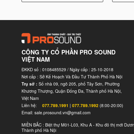
bạn có khả năng hát như ca sĩ chuyên nghiệp h
luôn là người đồng hành đáng tin cậy để giúp bạn t
Với tính năng hát karaoke thông minh của loa, bạn
microphone sao cho phù hợp với giọng hát của mìn
cho mỗi bản hát, khiến bạn cảm nhận được những c
CÔNG TY CỔ PHẦN PRO SOUND
Khi đang thăng hoa trong những bản nhạc yêu thí
VIỆT NAM
thân một cách tự nhiên nhất. Những cử chỉ, nhịp 
ĐKKD số : 0108485529 / Ngày cấp : 25-10-2018
điệp và cảm xúc chân thực đến khán giả.
Nơi cấp : Sở Kế Hoạch Và Đầu Tư Thành Phố Hà Nội
Và không chỉ có bạn, mà cả khán giả cũng sẽ 
Trụ sở :
Số nhà 09, ngõ 205, phố Tây Sơn, Phường
Khương Thượng, Quận Đống Đa, Thành phố Hà Nội,
chuyên nghiệp gia đình JBL XS08 mang đến. Từng 
Việt Nam
mọi người lại gần nhau, tạo ra một sự gắn kết đặc 
Liên hệ:
077.789.1991
|
077.789.1992
(8:00-20:00)
Với loa karaoke hay JBL XS08, cảm xúc thăng ho
Email: sale.prosound.vn@gmail.com
nhạc mà còn là một cảm giác thú vị và đáng nhớ t
MIỀN BẮC : Biệt thự M01-L03, Khu A - Khu đô thị mới Dươ
Hãy để JBL XS08 là người bạn đồng hành tận t
Thành phố Hà Nội