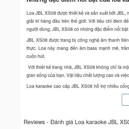
Loa JBL XS08 được thiết kế và sản xuất bởi JBL, m
giải trí hàng đầu trên thế giới. Với tiêu chí đem 
người dùng, JBL XS08 có những đặc điểm nổi bật 
JBL XS08 được trang bị công nghệ âm thanh tiên t
thực. Loa này mang đến âm bass mạnh mẽ, trầm ấ
cuốn hút.
Với thiết kế trang nhã, JBL XS08 không chỉ là một
gian sống của bạn. Vật liệu chất lượng cao và việ
Loa karaoke cao cấp JBL XS08 hỗ trợ nhiều cổn
thẻ nhớ microSD. Điều này cho phép bạn dễ dàng 
nhạc lưu trữ khác.
JBL XS08 được trang bị tính năng hát karaoke th
Reviews - Đánh giá Loa karaoke JBL XS
âm lượng microphone dễ dàng, tạo điều kiện thuận 