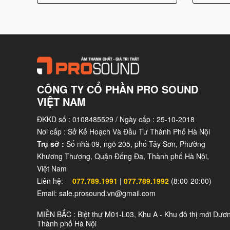
tăng cường trải nghiệm nghe và ca hát của người 
Nhờ sự tích hợp của những linh kiện hiện đại nà
âm thanh ấn tượng và trải nghiệm karaoke tuyệt v
JBL KI512 được thiết kế với vật liệu chất lượng c
thanh tốt nhất và độ bền trong suốt quá trình sử dụ
CÔNG TY CỔ PHẦN PRO SOUND
Loa karaoke JBL KI512 mang đến 
VIỆT NAM
ĐKKD số : 0108485529 / Ngày cấp : 25-10-2018
Loa JBL KI512 mang đến một trải nghiệm âm than
Nơi cấp : Sở Kế Hoạch Và Đầu Tư Thành Phố Hà Nội
giây phút của bạn. Có một số yếu tố giúp loa này 
Trụ sở :
Số nhà 09, ngõ 205, phố Tây Sơn, Phường
JBL KI512 được trang bị công nghệ và linh kiện ch
Khương Thượng, Quận Đống Đa, Thành phố Hà Nội,
động. Điều này làm cho tiếng hát trở nên trong trẻo
Việt Nam
Liên hệ:
077.789.1991
|
077.789.1992
(8:00-20:00)
Loa bass của loa karaoke cao cấp JBL KI512 có 
Email: sale.prosound.vn@gmail.com
diện của loa bass mạnh mẽ giúp làm nổi bật nhị
MIỀN BẮC : Biệt thự M01-L03, Khu A - Khu đô thị mới Dươ
nhạc.
Thành phố Hà Nội