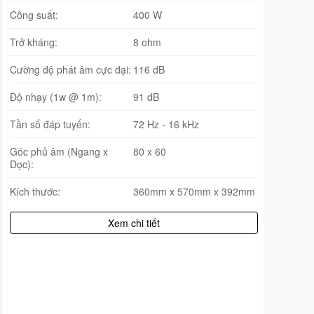
Công suất:
400 W
Trở kháng:
8 ohm
Cường độ phát âm cực đại:
116 dB
Độ nhạy (1w @ 1m):
91 dB
Tần số đáp tuyến:
72 Hz - 16 kHz
Góc phủ âm (Ngang x
80 x 60
Dọc):
Kích thước:
360mm x 570mm x 392mm
Xem chi tiết