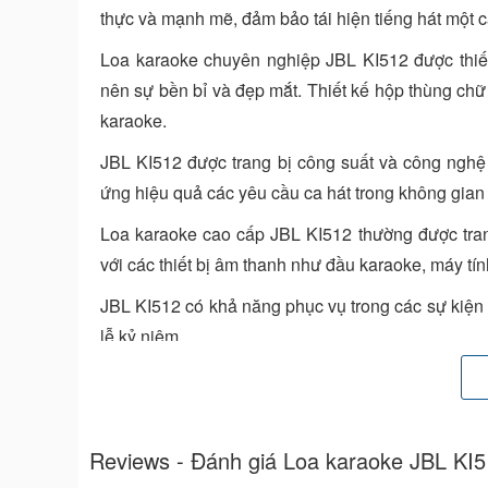
thực và mạnh mẽ, đảm bảo tái hiện tiếng hát một 
Loa karaoke chuyên nghiệp JBL KI512 được thiết 
nên sự bền bỉ và đẹp mắt. Thiết kế hộp thùng chữ
karaoke.
JBL KI512 được trang bị công suất và công nghệ
ứng hiệu quả các yêu cầu ca hát trong không gian 
Loa karaoke cao cấp JBL KI512 thường được trang
với các thiết bị âm thanh như đầu karaoke, máy tí
JBL KI512 có khả năng phục vụ trong các sự kiện l
lễ kỷ niệm.
Lưu ý rằng các thông số kỹ thuật và ưu điểm c
model cụ thể. Nếu bạn quan tâm đến loa cao cấp J
hoặc trực tiếp từ nhà sản xuất để có được cái nhìn
Reviews - Đánh giá Loa karaoke JBL KI