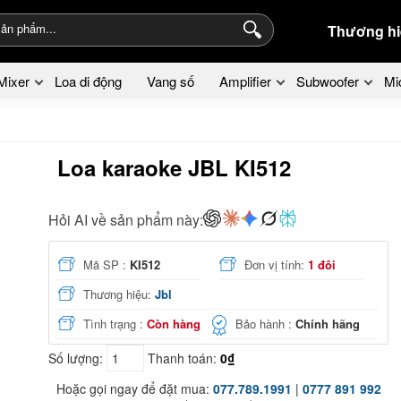
Thương hi
Mixer
Loa di động
Vang số
Amplifier
Subwoofer
Mi
Loa karaoke JBL KI512
Hỏi AI về sản phẩm này:
Mã SP :
KI512
Đơn vị tính:
1 đôi
Thương hiệu:
Jbl
Tình trạng :
Còn hàng
Bảo hành :
Chính hãng
Số lượng:
Thanh toán:
0₫
Hoặc gọi ngay để đặt mua:
077.789.1991
|
0777 891 992