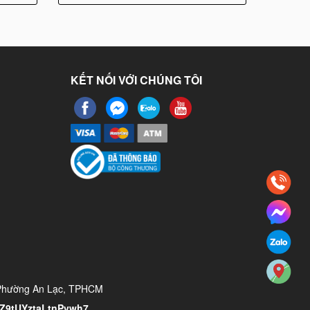
KẾT NỐI VỚI CHÚNG TÔI
 Phường An Lạc, TPHCM
/YZ9tUYztaLtnPvwh7