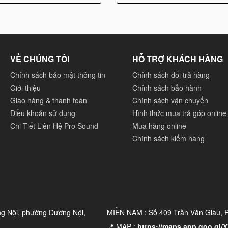
dùng.
y, loa chuyên nghiệp cao cấp JBL KI512 mang đến hiệu suất
ời cho người dùng.
ao và các yếu tố kỹ thuật tiên tiến để đảm bảo hiệu suất âm
VỀ CHÚNG TÔI
HỖ TRỢ KHÁCH HÀNG
ng.
Chính sách bảo mật thông tin
Chính sách đổi trả hàng
Giới thiệu
Chính sách bảo hành
âm thanh ngọt ngào, cảm xúc
Giao hàng & thanh toán
Chính sách vận chuyển
Điều khoản sử dụng
Hình thức mua trả góp online
h đặc biệt, đem lại âm nhạc ngọt ngào và cảm xúc đến từng
Chi Tiết Liên Hệ Pro Sound
Mua hàng online
đạt được chất âm đặc biệt như vậy:
Chính sách kiểm hàng
ất lượng, giúp tái hiện âm thanh một cách trung thực và sống
, sâu lắng và tự nhiên hơn.
khả năng tái hiện các dải âm trầm sâu và mạnh mẽ. Sự hiện
p điệu và tạo ra những cung bậc cảm xúc đặc biệt trong âm
ng Nội, phường Dương Nội,
MIỀN NAM : Số 409 Trần Văn Giàu,
📍 MAP :
https://maps.app.goo.gl