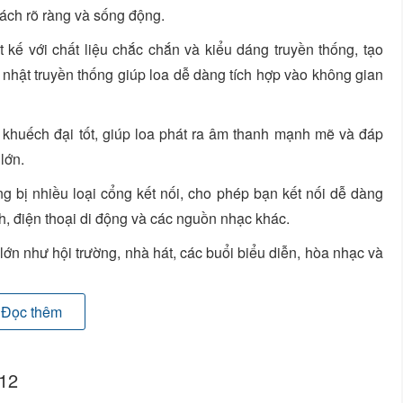
cách rõ ràng và sống động.
kế với chất liệu chắc chắn và kiểu dáng truyền thống, tạo
 nhật truyền thống giúp loa dễ dàng tích hợp vào không gian
 khuếch đại tốt, giúp loa phát ra âm thanh mạnh mẽ và đáp
lớn.
 bị nhiều loại cổng kết nối, cho phép bạn kết nối dễ dàng
nh, điện thoại di động và các nguồn nhạc khác.
ớn như hội trường, nhà hát, các buổi biểu diễn, hòa nhạc và
ủa một sản phẩm có thể thay đổi theo từng phiên bản hoặc
Đọc thêm
BL KI512, hãy tìm hiểu thêm thông tin từ các nguồn tin cậy
 tổng quan và chi tiết hơn về sản phẩm này.
512