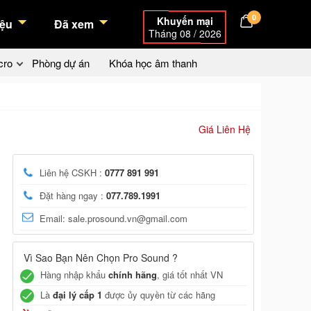
0
Khuyến mại
ệu
Đã xem
Tháng 08 / 2026
cro
Phòng dự án
Khóa học âm thanh
Giá Liên Hệ
Liên hệ CSKH :
0777 891 991
Đặt hàng ngay :
077.789.1991
Email: sale.prosound.vn@gmail.com
Vì Sao Bạn Nên Chọn Pro Sound ?
Hàng nhập khẩu
chính hãng
, giá tốt nhất VN
Là
đại lý cấp 1
được ủy quyền từ các hãng