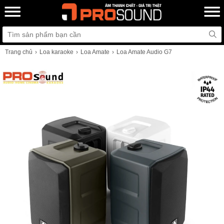
Trang chủ
Loa karaoke
Loa Amate
Loa Amate Audio G7