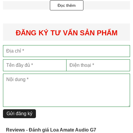
Đọc thêm
ĐĂNG KÝ TƯ VẤN SẢN PHẨM
Đặc điểm nổi bật của loa Amate Audio G7
Loa Audio G7 có những đặc điểm nổi bật sau đây:
Amate Audio G7 được thiết kế để mang đến hiệu suất âm thanh
tuyệt vời. Với công suất và độ nhạy cao, loa G7 cung cấp âm thanh
mạnh mẽ và sắc nét, giúp bạn trải nghiệm âm nhạc một cách sống
động và chân thực.
Loa Amate Audio G7 có thiết kế hiện đại và hấp dẫn, với việc sử
Gửi đăng ký
dụng chất liệu chất lượng cao. Vỏ loa được làm từ vật liệu chắc
chắn và bền, giúp tăng độ bền và chịu được sự sử dụng trong thời
Reviews - Đánh giá Loa Amate Audio G7