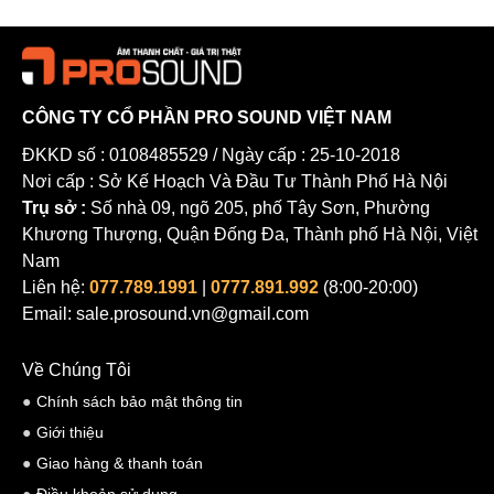
thanh đa dạng. Với những đặc điểm nổi bật này, loa G7 mang đến
trải nghiệm âm nhạc tuyệt vời và đáng tin cậy cho người dùng.
CÔNG TY CỔ PHẦN PRO SOUND VIỆT NAM
ĐKKD số : 0108485529 / Ngày cấp : 25-10-2018
Nơi cấp : Sở Kế Hoạch Và Đầu Tư Thành Phố Hà Nội
Trụ sở :
Số nhà 09, ngõ 205, phố Tây Sơn, Phường
Khương Thượng, Quận Đống Đa, Thành phố Hà Nội, Việt
Nam
Liên hệ:
077.789.1991
|
0777.891.992
(8:00-20:00)
Email: sale.prosound.vn@gmail.com
Về Chúng Tôi
Chính sách bảo mật thông tin
Giới thiệu
Cấu tạo của loa Amate Audio G7
Giao hàng & thanh toán