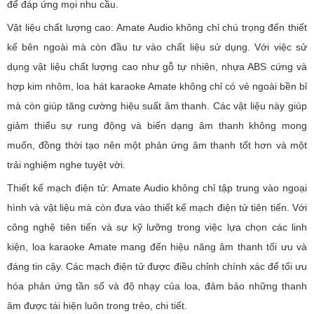
để đáp ứng mọi nhu cầu.
Vật liệu chất lượng cao: Amate Audio không chỉ chú trọng đến thiết
kế bên ngoài mà còn đầu tư vào chất liệu sử dụng. Với việc sử
dụng vật liệu chất lượng cao như gỗ tự nhiên, nhựa ABS cứng và
hợp kim nhôm, loa hát karaoke Amate không chỉ có vẻ ngoài bền bỉ
mà còn giúp tăng cường hiệu suất âm thanh. Các vật liệu này giúp
giảm thiểu sự rung động và biến dạng âm thanh không mong
muốn, đồng thời tạo nên một phản ứng âm thanh tốt hơn và một
trải nghiệm nghe tuyệt vời.
Thiết kế mạch điện tử: Amate Audio không chỉ tập trung vào ngoại
hình và vật liệu mà còn đưa vào thiết kế mạch điện tử tiên tiến. Với
công nghệ tiên tiến và sự kỹ lưỡng trong việc lựa chọn các linh
kiện, loa karaoke Amate mang đến hiệu năng âm thanh tối ưu và
đáng tin cậy. Các mạch điện tử được điều chỉnh chính xác để tối ưu
hóa phản ứng tần số và độ nhạy của loa, đảm bảo những thanh
âm được tái hiện luôn trong trẻo, chi tiết.