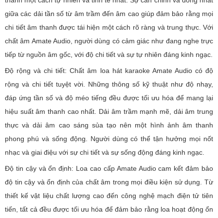
thanh một cách tự nhiên và tinh tế nhất. Sự cân chỉnh và đồng nhất
giữa các dải tần số từ âm trầm đến âm cao giúp đảm bảo rằng mọi
chi tiết âm thanh được tái hiện một cách rõ ràng và trung thực. Với
chất âm Amate Audio, người dùng có cảm giác như đang nghe trực
tiếp từ nguồn âm gốc, với độ chi tiết và sự tự nhiên đáng kinh ngạc.
Độ rộng và chi tiết: Chất âm loa hát karaoke Amate Audio có độ
rộng và chi tiết tuyệt vời. Những thông số kỹ thuật như độ nhạy,
đáp ứng tần số và độ méo tiếng đều được tối ưu hóa để mang lại
hiệu suất âm thanh cao nhất. Dải âm trầm mạnh mẽ, dải âm trung
thực và dải âm cao sáng sủa tạo nên một hình ảnh âm thanh
phong phú và sống động. Người dùng có thể tận hưởng mọi nốt
nhạc và giai điệu với sự chi tiết và sự sống động đáng kinh ngạc.
Độ tin cậy và ổn định: Loa cao cấp Amate Audio cam kết đảm bảo
độ tin cậy và ổn định của chất âm trong mọi điều kiện sử dụng. Từ
thiết kế vật liệu chất lượng cao đến công nghệ mạch điện tử tiên
tiến, tất cả đều được tối ưu hóa để đảm bảo rằng loa hoạt động ổn