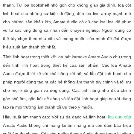
thanh. Từ loa bookshelf nhỏ gọn cho không gian gia đình, loa cột
linh hoạt cho những sự kiện di động, đến loa line array mạnh mẽ
cho những sân khấu lớn, Amate Audio có đủ các loại loa để phục
vụ từ các ứng dụng cá nhân đến chuyên nghiệp. Người dùng có
thể tùy chọn theo nhu cầu và mong muốn của mình để đạt được
hiệu suất âm thanh tốt nhất.
Tính linh hoạt trong thiết kế: loa hát karaoke Amate Audio chú trọng
đến tính linh hoạt trong thiết kế của sản phẩm. Các loa Amate
Audio được thiết kế với khả năng kết nối và lắp đặt linh hoạt, cho
phép người dùng tạo ra các hệ thống âm thanh tùy chỉnh và tối ưu
cho mọi không gian và ứng dụng. Các tính năng như điều chỉnh
góc phủ âm, gắn kết dễ dàng và lắp đặt linh hoạt giúp người dùng
tạo ra môi trường âm thanh tối ưu theo ý muốn.
loa cao cấp
Hiệu suất âm thanh cao: Với sự đa dạng và linh hoạt,
Amate Audio không chỉ mang lại tính năng mà còn đảm bảo hiệu
suất âm thanh cao. Các sản phẩm Amate Audio được trang bị công