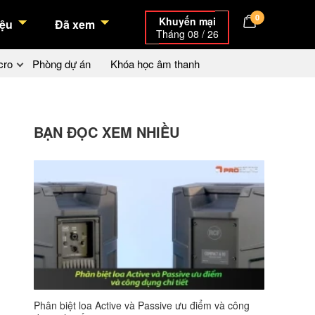
0
Khuyến mại
ệu
Đã xem
Tháng 08 / 26
cro
Phòng dự án
Khóa học âm thanh
BẠN ĐỌC XEM NHIỀU
Phân biệt loa Active và Passive ưu điểm và công