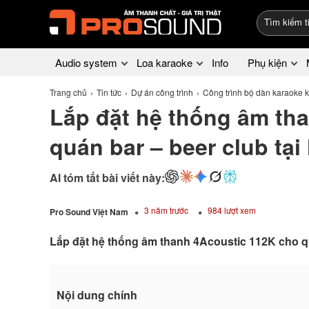
Audio system
Loa karaoke
Info
Phụ kiện
Trang chủ
Tin tức
Dự án công trình
Công trình bộ dàn karaoke 
Lắp đặt hệ thống âm th
quán bar – beer club tại
AI tóm tắt bài viết này:
3 năm trước
984 lượt xem
Pro Sound Việt Nam
Lắp đặt hệ thống âm thanh 4Acoustic 112K cho qu
Nội dung chính