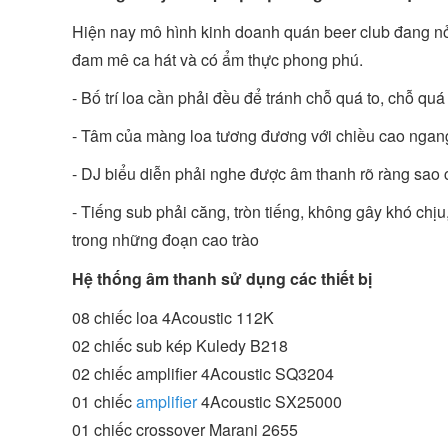
Hiện nay mô hình kinh doanh quán beer club đang nở r
đam mê ca hát và có ẩm thực phong phú.
- Bố trí loa cần phải đều để tránh chỗ quá to, chỗ qu
- Tâm của màng loa tương đương với chiều cao ngang
- DJ biểu diễn phải nghe được âm thanh rõ ràng sao
- Tiếng sub phải căng, tròn tiếng, không gây khó chịu
trong những đoạn cao trào
Hệ thống âm thanh sử dụng các thiết bị
08 chiếc loa 4Acoustic 112K
02 chiếc sub kép Kuledy B218
02 chiếc amplifier 4Acoustic SQ3204
01 chiếc
amplifier
4Acoustic SX25000
01 chiếc crossover Marani 2655