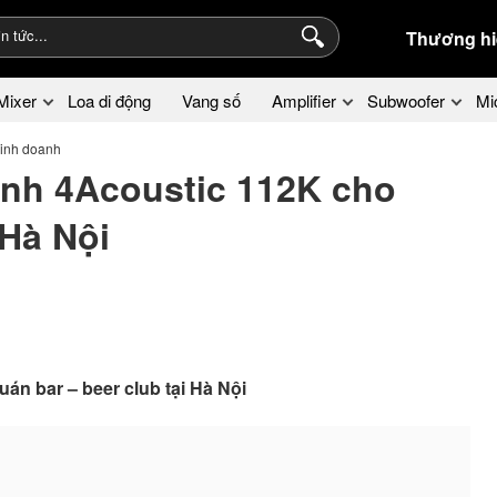
Thương hi
Mixer
Loa di động
Vang số
Amplifier
Subwoofer
Mi
kinh doanh
anh 4Acoustic 112K cho
 Hà Nội
án bar – beer club tại Hà Nội