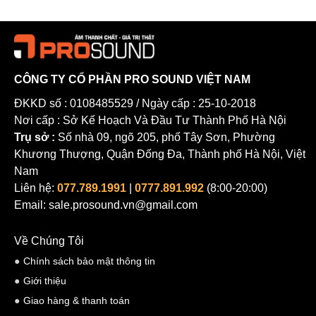
· Mức áp suất âm thanh tối đa: 20dBu
· Chế độ: Cân bằng điện tử
Mô phỏng nguồn âm thanh
· Tần số: s/- 0.1dB (20 đến 30kHz)
CÔNG TY CỔ PHẦN PRO SOUND VIỆT NAM
· Dải động: 115dB điển hình (không trọng lượng)
ĐKKD số : 0108485529 / Ngày cấp : 25-10-2018
Nơi cấp : Sở Kế Hoạch Và Đầu Tư Thành Phố Hà Nội
· Tỷ lệ ức chế chế độ phổ biến: sgt;40dB (20 đến 10kHz)
Trụ sở :
Số nhà 09, ngõ 205, phố Tây Sơn, Phường
· Crosstalk: -lt; -100dB
Khương Thượng, Quận Đống Đa, Thành phố Hà Nội, Việt
· Biến dạng: 0.002% (1kHz s4dBu)
Nam
Liên hệ:
077.789.1991
|
0777.891.992
(8:00-20:00)
Nguồn âm thanh kỹ thuật số
Email: sale.prosound.vn@gmail.com
· DSP: Đơn vị điểm nổi 40 bit
· Tốc độ lấy mẫu: 96kHz
Về Chúng Tôi
Chính sách bảo mật thông tin
· ADC/DAC: Chip hiệu suất cao 24 bit
Giới thiệu
· Thời gian trễ chuyển: 1.5ms;
Giao hàng & thanh toán
Thông số điều chỉnh âm thanh