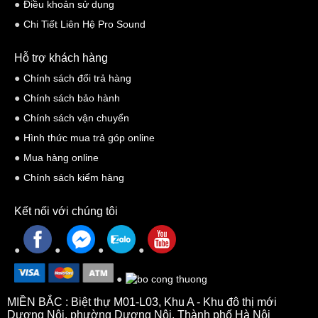
Điều khoản sử dụng
· Tăng: -40 đến 15dB, 0.25dB/lớp
Chi Tiết Liên Hệ Pro Sound
· Giai đoạn: s/-
Hỗ trợ khách hàng
· Độ trễ: Lên đến 40ms cho mỗi đầu vào / đầu ra
Chính sách đổi trả hàng
Cân bằng.
Chính sách bảo hành
· Cân bằng: 8 trên mỗi đầu vào/đầu ra
Chính sách vận chuyển
· Chế độ cân bằng: Nhân sâm, Qualcomm, Low Pass, Phase-1 và
Hình thức mua trả góp online
Phase-2
Mua hàng online
· Tăng EQ: -30 đến 15dB, 0.25dB/lớp
Chính sách kiểm hàng
· Băng thông EQ: 0,02 đến 2,50
Kết nối với chúng tôi
Các tham số tách
· 2 bộ lọc tách cho mỗi đầu vào / đầu ra
· Hoa văn: Butterworth, Linkwitz Riley, Bessel
· Đỉnh: 6 đến 48dB/ Quãng tám
MIỀN BẮC : Biệt thự M01-L03, Khu A - Khu đô thị mới
Dương Nội, phường Dương Nội, Thành phố Hà Nội
Giới hạn/giới hạn áp suất