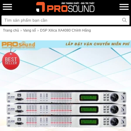
Trang chủ
Vang số
DSP Xilica XA4080 Chính Hãng