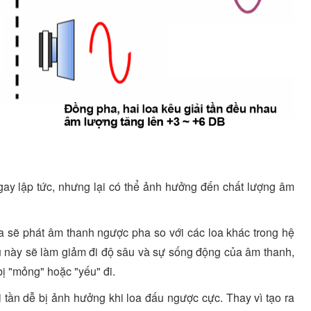
gay lập tức, nhưng lại có thể ảnh hưởng đến chất lượng âm
oa sẽ phát âm thanh ngược pha so với các loa khác trong hệ
ều này sẽ làm giảm đi độ sâu và sự sống động của âm thanh,
ị "mỏng" hoặc "yếu" đi.
 tần dễ bị ảnh hưởng khi loa đấu ngược cực. Thay vì tạo ra