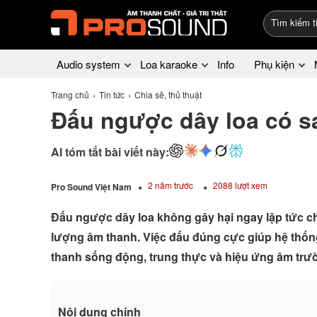
Audio system
Loa karaoke
Info
Phụ kiện
Trang chủ
Tin tức
Chia sẻ, thủ thuật
Đấu ngược dây loa có 
AI tóm tắt bài viết này:
2 năm trước
2088 lượt xem
Pro Sound Việt Nam
Đấu ngược dây loa không gây hại ngay lập tức ch
lượng âm thanh. Việc đấu đúng cực giúp hệ thống
thanh sống động, trung thực và hiệu ứng âm trườ
Nội dung chính