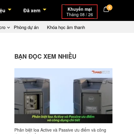
0
Khuyến mại
ệu
Đã xem
Tháng 08 / 26
cro
Phòng dự án
Khóa học âm thanh
BẠN ĐỌC XEM NHIỀU
Phân biệt loa Active và Passive ưu điểm và công