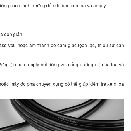
đúng cách, ảnh hưởng đến độ bền của loa và amply.
oa đơn giản:
ss yếu hoặc âm thanh có cảm giác lệch lạc, thiếu sự cân
ương (+) của amply nối đúng với cổng dương (+) của loa và
oặc máy đo pha chuyên dụng có thể giúp kiểm tra xem loa