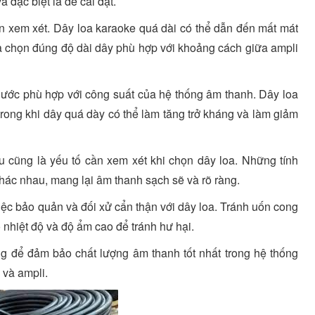
 đặc biệt là dễ cài đặt.
ần xem xét. Dây loa karaoke quá dài có thể dẫn đến mất mát
ựa chọn đúng độ dài dây phù hợp với khoảng cách giữa ampli
thước phù hợp với công suất của hệ thống âm thanh. Dây loa
rong khi dây quá dày có thể làm tăng trở kháng và làm giảm
 cũng là yếu tố cần xem xét khi chọn dây loa. Những tính
hác nhau, mang lại âm thanh sạch sẽ và rõ ràng.
iệc bảo quản và đối xử cẩn thận với dây loa. Tránh uốn cong
hiệt độ và độ ẩm cao để tránh hư hại.
ng để đảm bảo chất lượng âm thanh tốt nhất trong hệ thống
 và ampli.