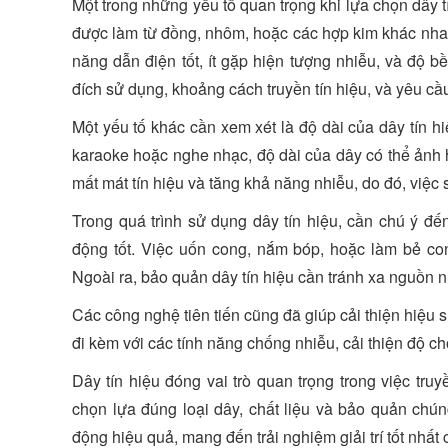
Một trong những yếu tố quan trọng khi lựa chọn dây tí
được làm từ đồng, nhôm, hoặc các hợp kim khác nhau.
năng dẫn điện tốt, ít gặp hiện tượng nhiễu, và độ b
đích sử dụng, khoảng cách truyền tín hiệu, và yêu cầu 
Một yếu tố khác cần xem xét là độ dài của dây tín hiệ
karaoke hoặc nghe nhạc, độ dài của dây có thể ảnh 
mất mát tín hiệu và tăng khả năng nhiễu, do đó, việc 
Trong quá trình sử dụng dây tín hiệu, cần chú ý đ
động tốt. Việc uốn cong, nắm bóp, hoặc làm bẻ con
Ngoài ra, bảo quản dây tín hiệu cần tránh xa nguồn n
Các công nghệ tiên tiến cũng đã giúp cải thiện hiệu s
đi kèm với các tính năng chống nhiễu, cải thiện độ ch
Dây tín hiệu đóng vai trò quan trọng trong việc truyề
chọn lựa đúng loại dây, chất liệu và bảo quản ch
động hiệu quả, mang đến trải nghiệm giải trí tốt nhất