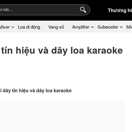
Thương hi
Mixer
Loa di động
Vang số
Amplifier
Subwoofer
Mi
tín hiệu và dây loa karaoke
 dây tín hiệu và dây loa karaoke