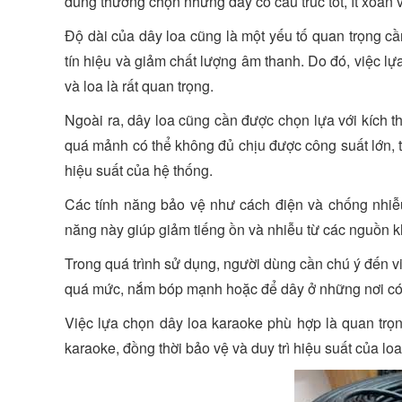
dùng thường chọn những dây có cấu trúc tốt, ít xoắn và
Độ dài của dây loa cũng là một yếu tố quan trọng c
tín hiệu và giảm chất lượng âm thanh. Do đó, việc l
và loa là rất quan trọng.
Ngoài ra, dây loa cũng cần được chọn lựa với kích 
quá mảnh có thể không đủ chịu được công suất lớn, t
hiệu suất của hệ thống.
Các tính năng bảo vệ như cách điện và chống nhiễu
năng này giúp giảm tiếng ồn và nhiễu từ các nguồn k
Trong quá trình sử dụng, người dùng cần chú ý đến v
quá mức, nắm bóp mạnh hoặc để dây ở những nơi có n
Việc lựa chọn dây loa karaoke phù hợp là quan trọ
karaoke, đồng thời bảo vệ và duy trì hiệu suất của loa