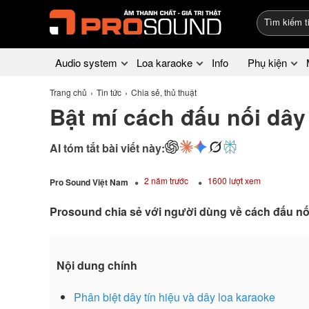
Audio system
Loa karaoke
Info
Phụ kiện
Trang chủ
Tin tức
Chia sẻ, thủ thuật
Bật mí cách đấu nối dây 
AI tóm tắt bài viết này:
2 năm trước
1600 lượt xem
Pro Sound Việt Nam
Prosound chia sẻ với người dùng về cách đấu nối
Nội dung chính
Phân biệt dây tín hiệu và dây loa karaoke