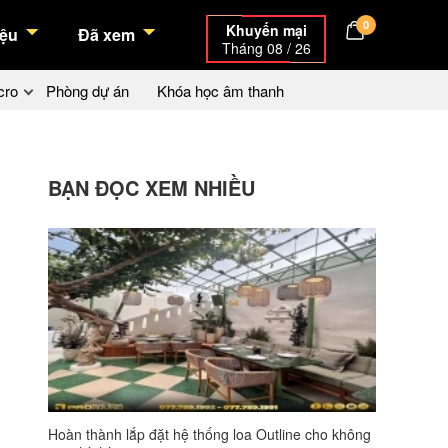
0
Khuyến mại
ệu
Đã xem
Tháng 08 / 26
cro
Phòng dự án
Khóa học âm thanh
BẠN ĐỌC XEM NHIỀU
Hoàn thành lắp đặt hệ thống loa Outline cho không