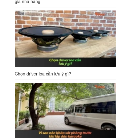
gia nhà hàng
Chọn driver loa cần lưu ý gì?