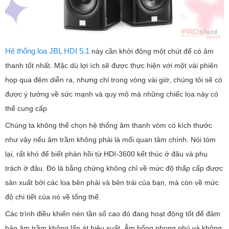
Hệ thống loa JBL HDI 5.1
này cần khởi động một chút để có âm
thanh tốt nhất. Mặc dù lợi ích sẽ được thực hiện với một vài phiên
họp qua đêm diễn ra, nhưng chỉ trong vòng vài giờ, chúng tôi sẽ có
được ý tưởng về sức mạnh và quy mô mà những chiếc loa này có
thể cung cấp
Chúng ta không thể chọn hệ thống âm thanh vòm có kích thước
như vậy nếu âm trầm không phải là mối quan tâm chính. Nói tóm
lại, rất khó để biết phản hồi từ HDI-3600 kết thúc ở đâu và phụ
trách ở đâu. Đó là bằng chứng không chỉ về mức độ thấp cấp được
sản xuất bởi các loa bên phải và bên trái của bạn, mà còn về mức
độ chi tiết của nó về tổng thể.
Các trình điều khiển nén tần số cao đó đang hoạt động tốt để đảm
bảo âm trầm không lấn át hiệu suất. Âm bổng phong phú và không