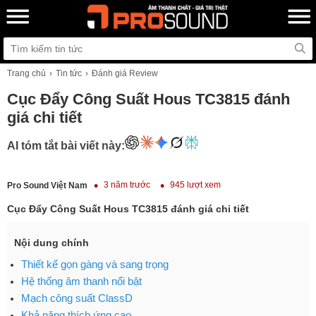
Trang chủ
Tin tức
Đánh giá Review
Cục Đẩy Công Suất Hous TC3815 đánh
giá chi tiết
AI tóm tắt bài viết này:
3 năm trước
945 lượt xem
Pro Sound Việt Nam
Cục Đẩy Công Suất Hous TC3815 đánh giá chi tiết
Nội dung chính
Thiết kế gọn gàng và sang trọng
Hệ thống âm thanh nổi bật
Mạch công suất ClassD
Khả năng thích ứng cao