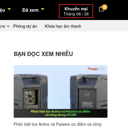
0
Khuyến mại
ệu
Đã xem
Tháng 08 / 26
cro
Phòng dự án
Khóa học âm thanh
BẠN ĐỌC XEM NHIỀU
Phân biệt loa Active và Passive ưu điểm và công