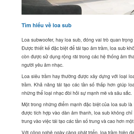
Tìm hiểu về loa sub
Loa subwoofer, hay loa sub, đóng vai trò quan trọng
Được thiết kế đặc biệt để tái tạo âm trầm, loa sub k
còn được sử dụng rộng rãi trong các hệ thống âm th
người yêu âm nhạc.
Loa siêu trầm hay thường được xây dựng với loại l
trầm. Khả năng tái tạo các tần số thấp hơn giúp l
những thể loại nhạc đòi hỏi sự mạnh mẽ và sâu sắc.
Một trong những điểm mạnh đặc biệt của loa sub là
được tích hợp vào dàn âm thanh, loa sub không chỉ 
trung vào việc tái tạo các tần số trung và cao hơn mộ
Với công nghệ ngày càng phát triển, loa trầm hiện đ