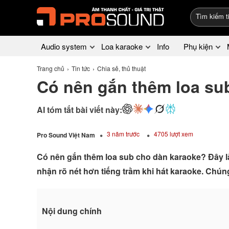
Audio system
Loa karaoke
Info
Phụ kiện
Trang chủ
Tin tức
Chia sẻ, thủ thuật
Có nên gắn thêm loa su
AI tóm tắt bài viết này:
3 năm trước
4705 lượt xem
Pro Sound Việt Nam
Có nên gắn thêm loa sub cho dàn karaoke? Đây 
nhận rõ nét hơn tiếng trầm khi hát karaoke. Chún
Nội dung chính