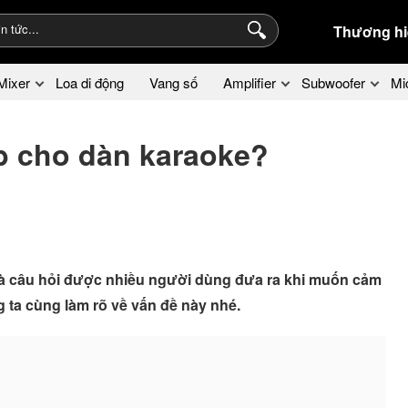
Thương hi
Mixer
Loa di động
Vang số
Amplifier
Subwoofer
Mi
b cho dàn karaoke?
là câu hỏi được nhiều người dùng đưa ra khi muốn cảm
g ta cùng làm rõ về vấn đề này nhé.