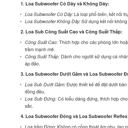
1. Loa Subwoofer Có Dây và Không Dây:
Loa Subwoofer Có Dây:
Là loại phổ biến, kết nối t
Loa Subwoofer Không Dây:
Sử dụng kết nối không d
2. Loa Sub Công Suất Cao và Công Suất Thấp:
Công Suất Cao:
Thích hợp cho các phòng lớn hoặ
trầm mạnh mẽ.
Công Suất Thấp:
Dành cho người sử dụng cá nhân
áp đảo.
3. Loa Subwoofer Dưới Gầm và Loa Subwoofer Đ
Loa Sub Dưới Gầm:
Được thiết kế để đặt dưới bàn
đồng đều.
Loa Sub Đứng:
Có kiểu dáng đứng, thích hợp cho 
sắc.
4. Loa Subwoofer Đóng và Loa Subwoofer Reflex
Loa trầm Đóng:
Không có cổng thoát âm phụ, tạo r