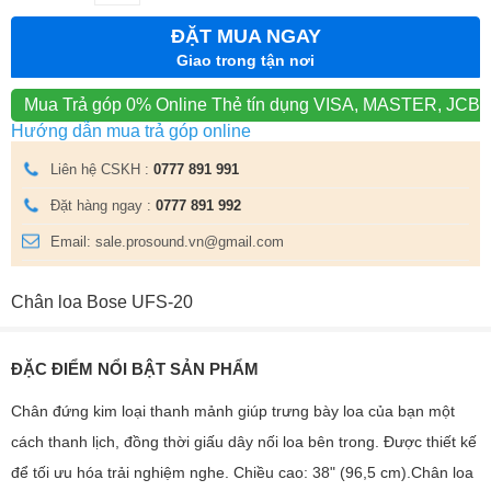
ĐẶT MUA NGAY
Giao trong tận nơi
Mua Trả góp 0% Online
Thẻ tín dụng VISA, MASTER, JCB
Hướng dẫn mua trả góp online
Liên hệ CSKH :
0777 891 991
Đặt hàng ngay :
0777 891 992
Email: sale.prosound.vn@gmail.com
Chân loa Bose UFS-20
ĐẶC ĐIỂM NỔI BẬT SẢN PHẨM
Chân đứng kim loại thanh mảnh giúp trưng bày loa của bạn một
cách thanh lịch, đồng thời giấu dây nối loa bên trong. Được thiết kế
để tối ưu hóa trải nghiệm nghe. Chiều cao: 38" (96,5 cm).Chân loa