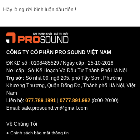
Hãy là người bình luận đầu tiên !
CÔNG TY CỔ PHẦN PRO SOUND VIỆT NAM
ĐKKD số : 0108485529 / Ngày cấp : 25-10-2018
Nơi cấp : Sở Kế Hoạch Và Đầu Tư Thành Phố Hà Nội
Trụ sở :
Số nhà 09, ngõ 205, phố Tây Sơn, Phường
Khương Thượng, Quận Đống Đa, Thành phố Hà Nội, Việt
Nam
Liên hệ:
077.789.1991
|
0777.891.992
(8:00-20:00)
Email: sale.prosound.vn@gmail.com
Về Chúng Tôi
Chính sách bảo mật thông tin
Chân loa có chiều cao 38" (khoảng 96,5cm) và tương thích với tất