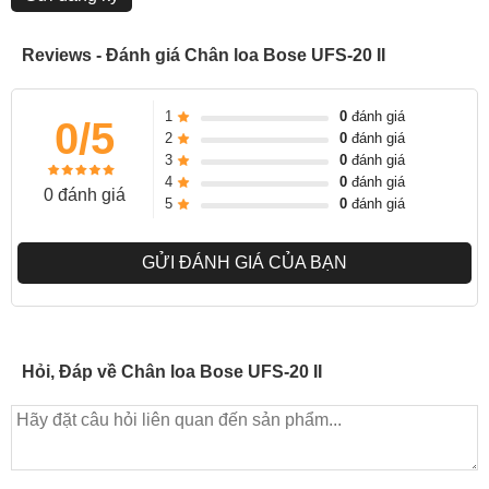
Reviews - Đánh giá Chân loa Bose UFS-20 II
Chân loa Bose UFS-20
được làm từ kim loại cao cấp nên có độ
1
0
đánh giá
bền cao.
0/5
Đảm bảo
loa được an toàn tuyệt đối.
2
0
đánh giá
3
0
đánh giá
4
0
đánh giá
0 đánh giá
5
0
đánh giá
GỬI ĐÁNH GIÁ CỦA BẠN
Hỏi, Đáp về Chân loa Bose UFS-20 II
Không những thế, chân loa còn được thiết kế để có thể giấu được
dây nối loa giúp
đảm bảo
tính thẩm mĩ cũng như không gây ra các
sự cố ngoài mong muốn khi dây loa gặp vấn đề.