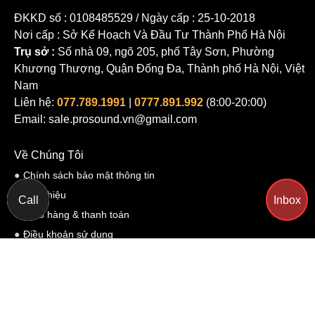
ĐKKD số : 0108485529 / Ngày cấp : 25-10-2018
Nơi cấp : Sở Kế Hoạch Và Đầu Tư Thành Phố Hà Nội
Trụ sở :
Số nhà 09, ngõ 205, phố Tây Sơn, Phường
Khương Thượng, Quận Đống Đa, Thành phố Hà Nội, Việt
Nam
Liên hệ:
077.789.1991
|
0777.891.992
(8:00-20:00)
Email: sale.prosound.vn@gmail.com
Về Chúng Tôi
Chính sách bảo mật thông tin
Giới thiệu
Call
Inbox
Giao hàng & thanh toán
Điều khoản sử dụng
Chi Tiết Liên Hệ Pro Sound
Yêu cầu Hỗ trợ
Hỗ trợ khách hàng
Chính sách đổi trả hàng